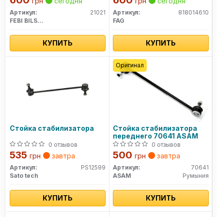
600
600
грн
сегодня
грн
сегодня
Артикул:
21021
Артикул:
818014610
FEBI BILSTEIN
FAG
КУПИТЬ
КУПИТЬ
Оригинал
Стойка стабилизатора
Стойка стабилизатора
переднего 70641 ASAM
0 отзывов
0 отзывов
535
500
грн
завтра
грн
завтра
Артикул:
PS12599
Артикул:
70641
Sato tech
ASAM
Румыния
КУПИТЬ
КУПИТЬ