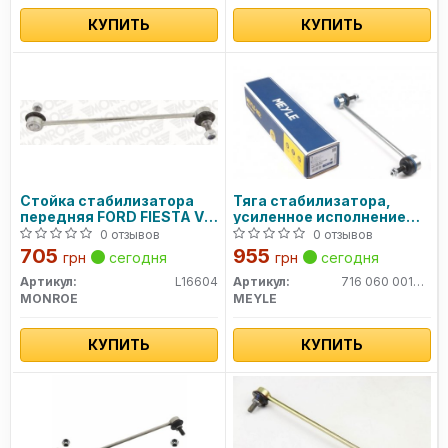
КУПИТЬ
КУПИТЬ
Стойка стабилизатора
Тяга стабилизатора,
передняя FORD FIESTA V
усиленное исполнение
(JH_, JD_) 01-14, FUSION
716 060 0017/HD MEYLE
0 отзывов
0 отзывов
(JU_) 02-12
705
955
грн
сегодня
грн
сегодня
Артикул:
L16604
Артикул:
716 060 0017HD
MONROE
MEYLE
КУПИТЬ
КУПИТЬ