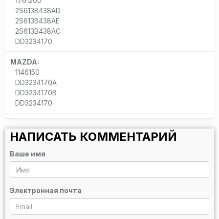
1761200
2S613B438AD
2S613B438AE
2S613B438AC
DD3234170
MAZDA:
1146150
DD3234170A
DD3234170B
DD3234170
НАПИСАТЬ КОММЕНТАРИЙ
Ваше имя
Электронная почта