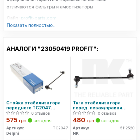
отличаются фильтры и амортизаторы
Сайт:
profit-parts.com
Показать полностью...
АНАЛОГИ "23050419 PROFIT":
Стойка стабилизатора
Тяга стабилизатора
переднего TC2047
перед. левая/правая
DELPHI
Renault Kango 02-09,
0 отзывов
0 отзывов
Megane II 03-
575
480
грн
сегодня
грн
сегодня
Артикул:
TC2047
Артикул:
5112520
Delphi
NK