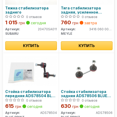
Тяжка стабилизатора
Тяга стабилизатора
заднего
задняя, усиленное
исполнение Subaru
0 отзывов
0 отзывов
FORESTER (SG) 34-16 060
1 015
760
грн
сегодня
грн
завтра
0004/HD MEYLE
Артикул:
20470SA011
Артикул:
3416 060 0004HD
SUBARU
MEYLE
КУПИТЬ
КУПИТЬ
Стойка стабилизатора
Стойка стабилизатора
передняя ADS78504 BLUE
задняя ADS78506 BLUE
PRINT
PRINT
0 отзывов
0 отзывов
615
630
грн
сегодня
грн
сегодня
Артикул:
ADS78504
Артикул:
ADS78506