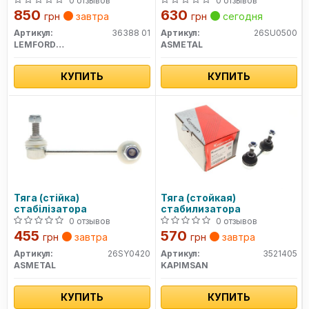
0 отзывов
0 отзывов
2,0 03-
850
630
грн
завтра
грн
сегодня
Артикул:
36388 01
Артикул:
26SU0500
LEMFORDER
ASMETAL
КУПИТЬ
КУПИТЬ
Тяга (стійка)
Тяга (стойкая)
стабілізатора
стабилизатора
0 отзывов
0 отзывов
455
570
грн
завтра
грн
завтра
Артикул:
26SY0420
Артикул:
3521405
ASMETAL
KAPIMSAN
КУПИТЬ
КУПИТЬ