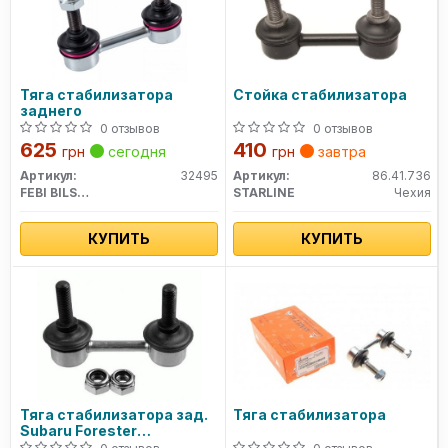
Тяга стабилизатора
Стойка стабилизатора
заднего
0 отзывов
0 отзывов
625
410
грн
сегодня
грн
завтра
Артикул:
32495
Артикул:
86.41.736
FEBI BILSTEIN
STARLINE
Чехия
КУПИТЬ
КУПИТЬ
Тяга стабилизатора зад.
Тяга стабилизатора
Subaru Forester
01-/Impreza 00-/Legasy