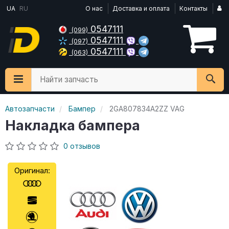
UA
RU
О нас
Доставка и оплата
Контакты
0547111
(099)
0547111
(097)
0547111
(063)
Найти запчасть
Автозапчасти
Бампер
2GA807834A2ZZ VAG
Накладка бампера
0 отзывов
Оригинал: