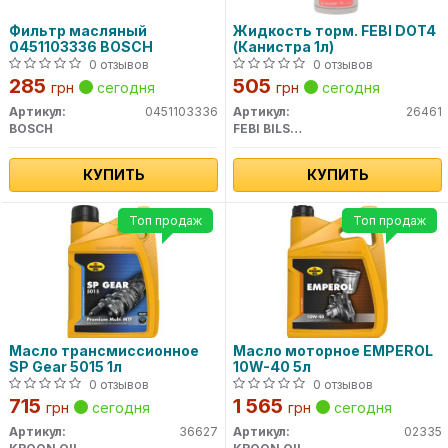
Фильтр масляный
Жидкость торм. FEBI DOT4
0451103336 BOSCH
(Канистра 1л)
0 отзывов
0 отзывов
285
505
грн
сегодня
грн
сегодня
Артикул:
0451103336
Артикул:
26461
BOSCH
FEBI BILSTEIN
КУПИТЬ
КУПИТЬ
Топ продаж
Топ продаж
Масло трансмиссионное
Масло моторное EMPEROL
SP Gear 5015 1л
10W-40 5л
0 отзывов
0 отзывов
715
1 565
грн
сегодня
грн
сегодня
Артикул:
36627
Артикул:
02335