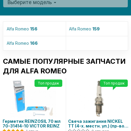
Выберите модель
Alfa Romeo
156
Alfa Romeo
159
Alfa Romeo
166
САМЫЕ ПОПУЛЯРНЫЕ ЗАПЧАСТИ
ДЛЯ ALFA ROMEO
Топ продаж
Топ продаж
Герметик REINZOSIL 70 мл
Свеча зажигания NICKEL
70-31414-10 VICTOR REINZ
TT (4-х. местн. уп.) (пр-во
DENSO)