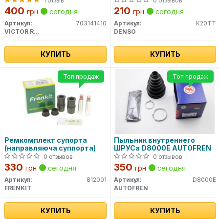
1 отзыв
0 отзывов
400
210
грн
сегодня
грн
сегодня
Артикул:
703141410
Артикул:
K20TT
VICTOR REINZ
DENSO
КУПИТЬ
КУПИТЬ
Топ продаж
Топ продаж
Ремкомплект супорта
Пыльник внутреннего
(направляюча суппорта)
ШРУСа D8000E AUTOFREN
0 отзывов
0 отзывов
330
350
грн
сегодня
грн
сегодня
Артикул:
812001
Артикул:
D8000E
FRENKIT
AUTOFREN
КУПИТЬ
КУПИТЬ