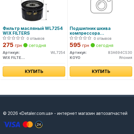
Фильтр масляный WL7254
Подшипник шкива
WIX FILTERS
компрессора
кондиционера
0 отзывов
0 отзывов
275
595
грн
сегодня
грн
сегодня
Артикул:
WL7254
Артикул:
83A694CS30
WIX FILTERS
KOYO
Япония
КУПИТЬ
КУПИТЬ
© 2026 «Detaler.com.ua» - интернет магазин автозапчастей