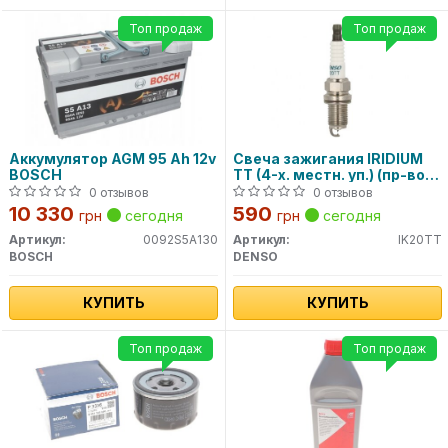
Топ продаж
Топ продаж
Аккумулятор AGM 95 Ah 12v
Свеча зажигания IRIDIUM
BOSCH
TT (4-х. местн. уп.) (пр-во
DENSO)
0 отзывов
0 отзывов
10 330
590
грн
сегодня
грн
сегодня
Артикул:
0092S5A130
Артикул:
IK20TT
BOSCH
DENSO
КУПИТЬ
КУПИТЬ
Топ продаж
Топ продаж