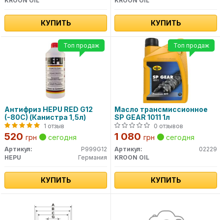
KROON OIL
KROON OIL
КУПИТЬ
КУПИТЬ
Топ продаж
Топ продаж
Антифриз HEPU RED G12
Масло трансмиссионное
(-80C) (Канистра 1,5л)
SP GEAR 1011 1л
1 отзыв
0 отзывов
520
1 080
грн
сегодня
грн
сегодня
Артикул:
P999G12
Артикул:
02229
HEPU
Германия
KROON OIL
КУПИТЬ
КУПИТЬ