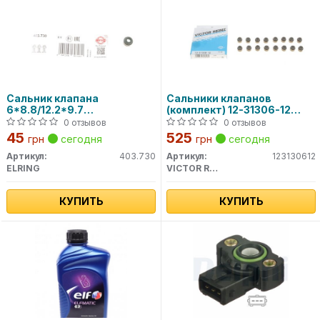
Сальник клапана
Сальники клапанов
6*8.8/12.2*9.7
(комплект) 12-31306-12
VW,AUDI,BMW,DB,OPEL
VICTOR REINZ
0 отзывов
0 отзывов
403.730 ELRING
45
525
грн
сегодня
грн
сегодня
Артикул:
403.730
Артикул:
123130612
ELRING
VICTOR REINZ
КУПИТЬ
КУПИТЬ