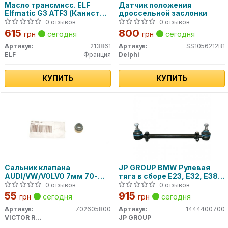
Масло трансмисс. ELF
Датчик положения
Elfmatic G3 ATF3 (Канистра
дроссельной заслонки
1л)
0 отзывов
0 отзывов
615
800
грн
сегодня
грн
сегодня
Артикул:
213861
Артикул:
SS1056212B1
ELF
Франция
Delphi
КУПИТЬ
КУПИТЬ
Сальник клапана
JP GROUP BMW Рулевая
AUDI/VW/VOLVO 7мм 70-
тяга в сборе E23, E32, E38,
26058-00 VICTOR REINZ
E34 86-94
0 отзывов
0 отзывов
55
915
грн
сегодня
грн
сегодня
Артикул:
702605800
Артикул:
1444400700
VICTOR REINZ
JP GROUP