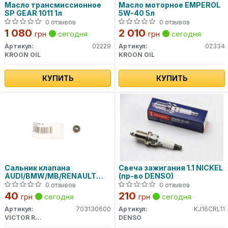
Масло трансмиссионное
Масло моторное EMPEROL
SP GEAR 1011 1л
5W-40 5л
0 отзывов
0 отзывов
1 080
2 010
грн
сегодня
грн
сегодня
Артикул:
02229
Артикул:
02334
KROON OIL
KROON OIL
КУПИТЬ
КУПИТЬ
Сальник клапана
Свеча зажигания 1.1 NICKEL
AUDI/BMW/MB/RENAULT
(пр-во DENSO)
/VW 70-31306-00 VICTOR
0 отзывов
0 отзывов
REINZ
40
210
грн
сегодня
грн
сегодня
Артикул:
703130600
Артикул:
KJ16CRL11
VICTOR REINZ
DENSO