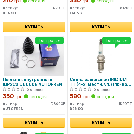
210
330
грн
сегодня
грн
сегодня
Артикул:
K20TT
Артикул:
812001
DENSO
FRENKIT
КУПИТЬ
КУПИТЬ
Топ продаж
Топ продаж
Пыльник внутреннего
Свеча зажигания IRIDIUM
ШРУСа D8000E AUTOFREN
TT (4-х. местн. уп.) (пр-во
DENSO)
0 отзывов
0 отзывов
350
590
грн
сегодня
грн
сегодня
Артикул:
D8000E
Артикул:
IK20TT
AUTOFREN
DENSO
КУПИТЬ
КУПИТЬ