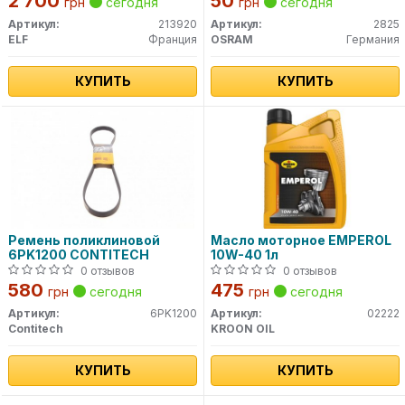
2 700
50
грн
сегодня
грн
сегодня
Артикул:
213920
Артикул:
2825
ELF
Франция
OSRAM
Германия
КУПИТЬ
КУПИТЬ
Ремень поликлиновой
Масло моторное EMPEROL
6PK1200 CONTITECH
10W-40 1л
0 отзывов
0 отзывов
580
475
грн
сегодня
грн
сегодня
Артикул:
6PK1200
Артикул:
02222
Contitech
KROON OIL
КУПИТЬ
КУПИТЬ