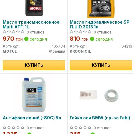
Масло трансмиссионное
Масло гидравлическое SP
Multi ATF, 1L
FLUID 3013 1л
0 отзывов
0 отзывов
970
810
грн
сегодня
грн
сегодня
Артикул:
105784
Артикул:
04213
MOTUL
Франция
KROON OIL
КУПИТЬ
КУПИТЬ
Антифриз синий (-80С) 5л.
Гайка оси BMW (пр-во Febi)
0 отзывов
0 отзывов