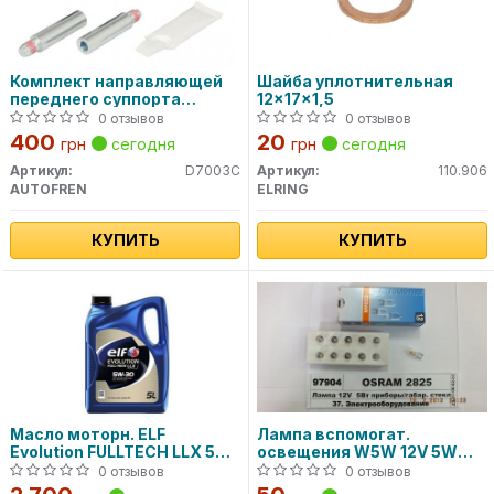
Комплект направляющей
Шайба уплотнительная
переднего суппорта
12x17x1,5
D7003C AUTOFREN
0 отзывов
0 отзывов
400
20
грн
сегодня
грн
сегодня
Артикул:
D7003C
Артикул:
110.906
AUTOFREN
ELRING
КУПИТЬ
КУПИТЬ
Масло моторн. ELF
Лампа вспомогат.
Evolution FULLTECH LLX 5W-
освещения W5W 12V 5W
30 (Канистра 5л)
W2.1x9.5d (пр-во OSRAM)
0 отзывов
0 отзывов