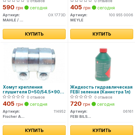
0 отзывов
0 отзывов
590
405
грн
сегодня
грн
сегодня
Артикул:
OX 1773D
Артикул:
100 955 0006
MAHLE / KNECHT
MEYLE
КУПИТЬ
КУПИТЬ
Хомут крепления
Жидкость гидравлическая
глушителя D=50/54.5x90
FEBI зеленая (Канистра 1л)
мм (пр-во Fischer)
0 отзывов
0 отзывов
405
720
грн
сегодня
грн
сегодня
Артикул:
114952
Артикул:
06161
Fischer Automotive One (FA1)
FEBI BILSTEIN
КУПИТЬ
КУПИТЬ