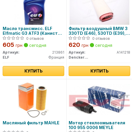
Масло трансмисс. ELF
Фильтр воздушный BMW 3
Elfmatic G3 ATF3 (Канистра
330TD (E46), 530TD (E39),
1л)
730TD (E38) 98- (пр-во
0 отзывов
0 отзывов
DENCKERMANN)
605
620
грн
сегодня
грн
сегодня
Артикул:
213861
Артикул:
A141218
ELF
Франция
Denckermann
КУПИТЬ
КУПИТЬ
Масляный фильтр MAHLE
Мотор стеклоомывателя
100 955 0006 MEYLE