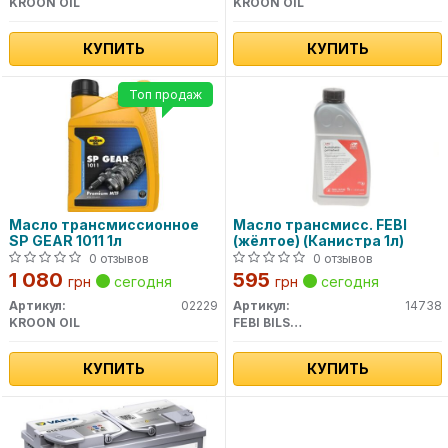
KROON OIL
KROON OIL
КУПИТЬ
КУПИТЬ
Топ продаж
Масло трансмиссионное
Масло трансмисс. FEBI
SP GEAR 1011 1л
(жёлтое) (Канистра 1л)
0 отзывов
0 отзывов
1 080
595
грн
сегодня
грн
сегодня
Артикул:
02229
Артикул:
14738
KROON OIL
FEBI BILSTEIN
КУПИТЬ
КУПИТЬ