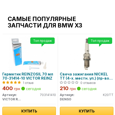
САМЫЕ ПОПУЛЯРНЫЕ
ЗАПЧАСТИ ДЛЯ BMW X3
Топ продаж
Топ продаж
Герметик REINZOSIL 70 мл
Свеча зажигания NICKEL
70-31414-10 VICTOR REINZ
TT (4-х. местн. уп.) (пр-во
DENSO)
1 отзыв
0 отзывов
400
210
грн
сегодня
грн
сегодня
Артикул:
703141410
Артикул:
K20TT
VICTOR REINZ
DENSO
КУПИТЬ
КУПИТЬ