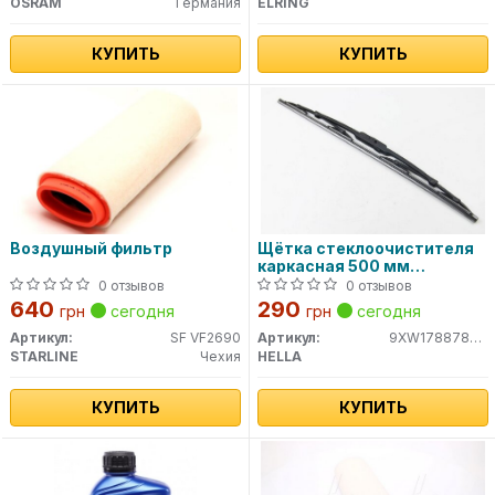
OSRAM
Германия
ELRING
КУПИТЬ
КУПИТЬ
Воздушный фильтр
Щётка стеклоочистителя
каркасная 500 мм
9XW178878-201 HELLA
0 отзывов
0 отзывов
640
290
грн
сегодня
грн
сегодня
Артикул:
SF VF2690
Артикул:
9XW178878201
STARLINE
Чехия
HELLA
КУПИТЬ
КУПИТЬ