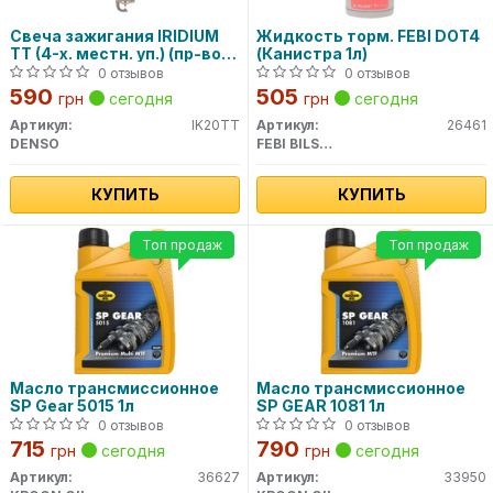
Свеча зажигания IRIDIUM
Жидкость торм. FEBI DOT4
TT (4-х. местн. уп.) (пр-во
(Канистра 1л)
DENSO)
0 отзывов
0 отзывов
590
505
грн
сегодня
грн
сегодня
Артикул:
IK20TT
Артикул:
26461
DENSO
FEBI BILSTEIN
КУПИТЬ
КУПИТЬ
Топ продаж
Топ продаж
Масло трансмиссионное
Масло трансмиссионное
SP Gear 5015 1л
SP GEAR 1081 1л
0 отзывов
0 отзывов
715
790
грн
сегодня
грн
сегодня
Артикул:
36627
Артикул:
33950