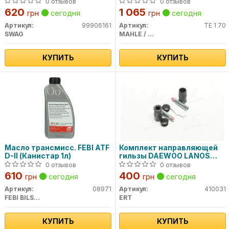
SWAG
0 отзывов
0 отзывов
620
1 065
грн
сегодня
грн
сегодня
Артикул:
99906161
Артикул:
TE 1 70
SWAG
MAHLE / KNECHT
КУПИТЬ
КУПИТЬ
Масло трансмисс. FEBI ATF
Комплект направляющей
D-II (Канистар 1л)
гильзы DAEWOO LANOS
D7003C (пр-во ERT)
0 отзывов
0 отзывов
610
400
грн
сегодня
грн
сегодня
Артикул:
08971
Артикул:
410031
FEBI BILSTEIN
ERT
КУПИТЬ
КУПИТЬ