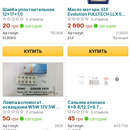
Шайба уплотнительная
Масло моторн. ELF
12x17x1,5
Evolution FULLTECH LLX 5W-
30 (Канистра 5л)
0 отзывов
0 отзывов
20
2 690
грн
сегодня
грн
сегодня
Артикул:
110.906
Артикул:
213920
ELRING
ELF
Франция
КУПИТЬ
КУПИТЬ
Лампа вспомогат.
Сальник клапана
освещения W5W 12V 5W
6*8.8/12.2*9.7
W2.1x9.5d (пр-во OSRAM)
VW,AUDI,BMW,DB,OPEL
0 отзывов
0 отзывов
403.730 ELRING
50
45
грн
сегодня
грн
сегодня
Артикул:
2825
Артикул:
403.730