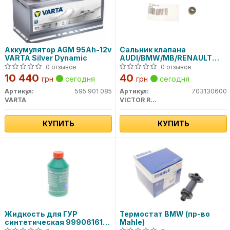
Аккумулятор AGM 95Ah-12v
Сальник клапана
VARTA Silver Dynamic
AUDI/BMW/MB/RENAULT
/VW 70-31306-00 VICTOR
0 отзывов
0 отзывов
REINZ
10 440
40
грн
сегодня
грн
сегодня
Артикул:
595 901 085
Артикул:
703130600
VARTA
VICTOR REINZ
КУПИТЬ
КУПИТЬ
Жидкость для ГУР
Термостат BMW (пр-во
синтетическая 99906161
Mahle)