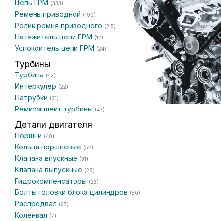
Цепь ГРМ
(333)
Ремень приводной
(190)
Ролик ремня приводного
(215)
Натяжитель цепи ГРМ
(12)
Успокоитель цепи ГРМ
(24)
Турбины
Турбина
(42)
Интеркулер
(22)
Патрубки
(31)
Ремкомплект турбины
(47)
Детали двигателя
Поршни
(48)
Кольца поршневые
(52)
Клапана впускные
(31)
Клапана выпускные
(28)
Гидрокомпенсаторы
(23)
Болты головки блока цилиндров
(50)
Распредвал
(27)
Коленвал
(7)