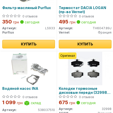
Фильтр масляный Purflux
Термостат DACIA LOGAN
(пр-во Vernet)
0 отзывов
0 отзывов
350
495
грн
сегодня
грн
сегодня
Артикул:
LS933
Артикул:
TH6047.89J
Purflux
Vernet
Франция
КУПИТЬ
КУПИТЬ
Оригинал
Водяной насос INA
Колодки тормозные
дисковые передн (32998)
ASAM
0 отзывов
0 отзывов
1 099
675
грн
склад
грн
сегодня
Артикул:
32998
Артикул:
538037510