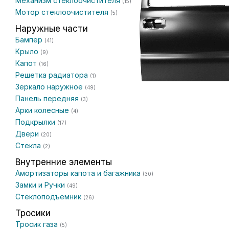
Механизм стеклоочистителя
(15)
Мотор стеклоочистителя
(5)
Наружные части
Бампер
(41)
Крыло
(9)
Капот
(16)
Решетка радиатора
(1)
Зеркало наружное
(49)
Панель передняя
(3)
Арки колесные
(4)
Подкрылки
(17)
Двери
(20)
Стекла
(2)
Внутренние элементы
Амортизаторы капота и багажника
(30)
Замки и Ручки
(49)
Стеклоподъемник
(26)
Тросики
Тросик газа
(5)