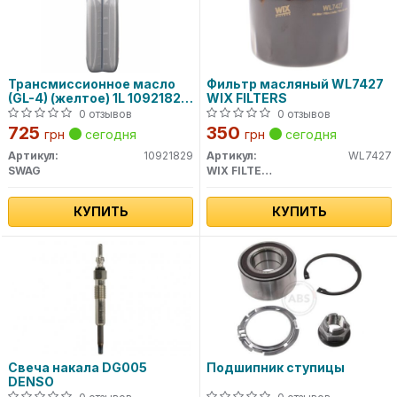
Трансмиссионное масло
Фильтр масляный WL7427
(GL-4) (желтое) 1L 10921829
WIX FILTERS
SWAG
0 отзывов
0 отзывов
725
350
грн
сегодня
грн
сегодня
Артикул:
10921829
Артикул:
WL7427
SWAG
WIX FILTERS
КУПИТЬ
КУПИТЬ
Свеча накала DG005
Подшипник ступицы
DENSO