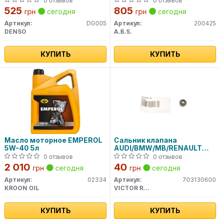
0 отзывов
0 отзывов
525
805
грн
сегодня
грн
сегодня
Артикул:
DG005
Артикул:
200425
DENSO
A.B.S.
КУПИТЬ
КУПИТЬ
Масло моторное EMPEROL
Сальник клапана
5W-40 5л
AUDI/BMW/MB/RENAULT
/VW 70-31306-00 VICTOR
0 отзывов
0 отзывов
REINZ
2 010
40
грн
сегодня
грн
сегодня
Артикул:
02334
Артикул:
703130600
KROON OIL
VICTOR REINZ
КУПИТЬ
КУПИТЬ