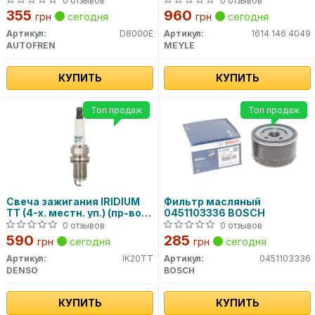
0 отзывов
0 отзывов
355
960
грн
сегодня
грн
сегодня
Артикул:
D8000E
Артикул:
1614 146 4049
AUTOFREN
MEYLE
КУПИТЬ
КУПИТЬ
Топ продаж
Топ продаж
Свеча зажигания IRIDIUM
Фильтр масляный
TT (4-х. местн. уп.) (пр-во
0451103336 BOSCH
DENSO)
0 отзывов
0 отзывов
590
285
грн
сегодня
грн
сегодня
Артикул:
IK20TT
Артикул:
0451103336
DENSO
BOSCH
КУПИТЬ
КУПИТЬ