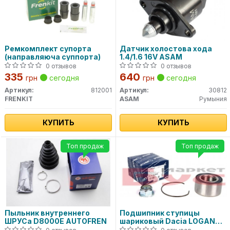
Ремкомплект супорта
Датчик холостова хода
(направляюча суппорта)
1.4/1.6 16V ASAM
0 отзывов
0 отзывов
335
640
грн
сегодня
грн
сегодня
Артикул:
812001
Артикул:
30812
FRENKIT
ASAM
Румыния
КУПИТЬ
КУПИТЬ
Топ продаж
Топ продаж
Пыльник внутреннего
Подшипник ступицы
ШРУСа D8000E AUTOFREN
шариковый Dacia LOGAN
16-14 146 4049 MEYLE