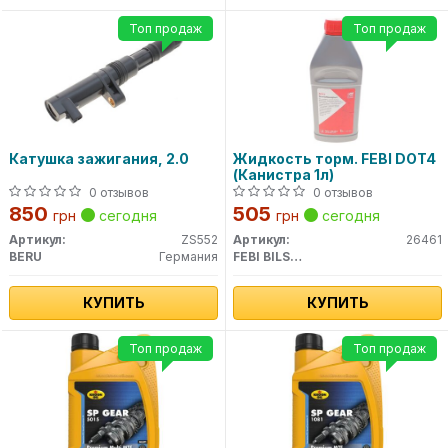
Топ продаж
Топ продаж
Катушка зажигания, 2.0
Жидкость торм. FEBI DOT4
(Канистра 1л)
0 отзывов
0 отзывов
850
505
грн
сегодня
грн
сегодня
Артикул:
ZS552
Артикул:
26461
BERU
Германия
FEBI BILSTEIN
КУПИТЬ
КУПИТЬ
Топ продаж
Топ продаж