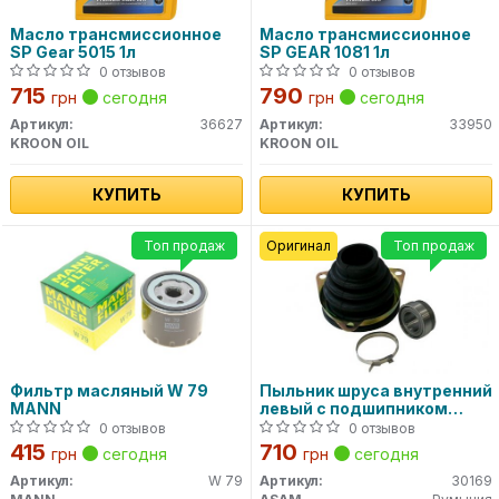
Масло трансмиссионное
Масло трансмиссионное
SP Gear 5015 1л
SP GEAR 1081 1л
0 отзывов
0 отзывов
715
790
грн
сегодня
грн
сегодня
Артикул:
36627
Артикул:
33950
KROON OIL
KROON OIL
КУПИТЬ
КУПИТЬ
Топ продаж
Оригинал
Топ продаж
Фильтр масляный W 79
Пыльник шруса внутренний
MANN
левый с подшипником
30169 ASAM
0 отзывов
0 отзывов
415
710
грн
сегодня
грн
сегодня
Артикул:
W 79
Артикул:
30169