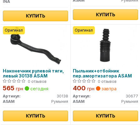
ASAM
Румыния
INA
КУПИТЬ
КУПИТЬ
Оригинал
Оригинал
Наконечник рулевой тяги,
Пыльник+отбойник
левый 30138 ASAM
пер.амортизатора ASAM
0 отзывов
0 отзывов
565
400
грн
сегодня
грн
завтра
Артикул:
30138
Артикул:
30677
ASAM
Румыния
ASAM
Румыния
КУПИТЬ
КУПИТЬ