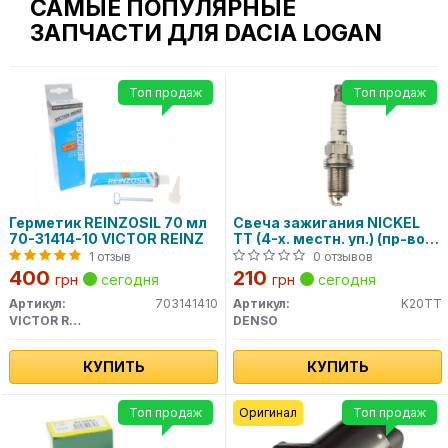
САМЫЕ ПОПУЛЯРНЫЕ
ЗАПЧАСТИ ДЛЯ DACIA LOGAN
Топ продаж
Топ продаж
Герметик REINZOSIL 70 мл
Свеча зажигания NICKEL
70-31414-10 VICTOR REINZ
TT (4-х. местн. уп.) (пр-во
DENSO)
1 отзыв
0 отзывов
400
210
грн
сегодня
грн
сегодня
Артикул:
703141410
Артикул:
K20TT
VICTOR REINZ
DENSO
КУПИТЬ
КУПИТЬ
Топ продаж
Оригинал
Топ продаж