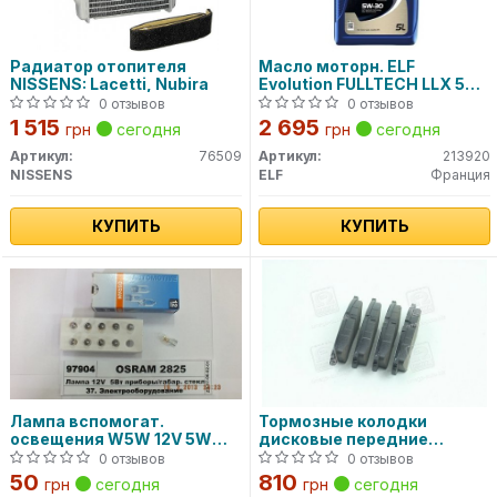
Радиатор отопителя
Масло моторн. ELF
NISSENS: Lacetti, Nubira
Evolution FULLTECH LLX 5W-
30 (Канистра 5л)
0 отзывов
0 отзывов
1 515
2 695
грн
сегодня
грн
сегодня
Артикул:
76509
Артикул:
213920
NISSENS
ELF
Франция
КУПИТЬ
КУПИТЬ
Лампа вспомогат.
Тормозные колодки
освещения W5W 12V 5W
дисковые передние
W2.1x9.5d (пр-во OSRAM)
SP1077 SANGSIN BRAKE
0 отзывов
0 отзывов
50
810
грн
сегодня
грн
сегодня