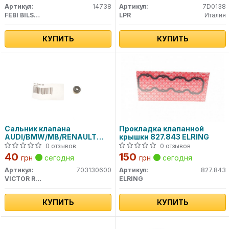
Артикул:
14738
Артикул:
7D0138
FEBI BILSTEIN
LPR
Италия
КУПИТЬ
КУПИТЬ
Сальник клапана
Прокладка клапанной
AUDI/BMW/MB/RENAULT
крышки 827.843 ELRING
/VW 70-31306-00 VICTOR
0 отзывов
0 отзывов
REINZ
40
150
грн
сегодня
грн
сегодня
Артикул:
703130600
Артикул:
827.843
VICTOR REINZ
ELRING
КУПИТЬ
КУПИТЬ