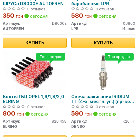
ШРУСа D8000E AUTOFREN
барабанные LPR
0 отзывов
0 отзывов
350
580
грн
сегодня
грн
сегодня
Артикул:
D8000E
Артикул:
06800
AUTOFREN
LPR
Италия
КУПИТЬ
КУПИТЬ
Топ продаж
Топ продаж
Болты ГБЦ OPEL 1,6/1,8/2,0
Свеча зажигания IRIDIUM
ELRING
TT (4-х. местн. уп.) (пр-во
DENSO)
0 отзывов
0 отзывов
800
590
грн
сегодня
грн
сегодня
Артикул:
820.458
Артикул:
IK20TT
ELRING
DENSO