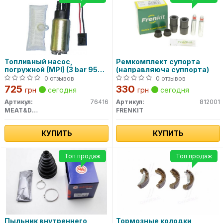
Топливный насос,
Ремкомплект супорта
погружной (MPI) (3 bar 95
(направляюча суппорта)
l/h) 76416 MEAT&DORIA
0 отзывов
0 отзывов
725
330
грн
сегодня
грн
сегодня
Артикул:
76416
Артикул:
812001
MEAT&DORIA
FRENKIT
КУПИТЬ
КУПИТЬ
Топ продаж
Топ продаж
Пыльник внутреннего
Тормозные колодки