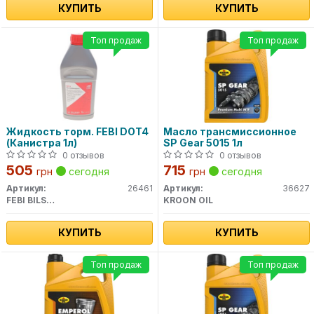
КУПИТЬ
КУПИТЬ
Топ продаж
Топ продаж
Жидкость торм. FEBI DOT4
Масло трансмиссионное
(Канистра 1л)
SP Gear 5015 1л
0 отзывов
0 отзывов
505
715
грн
сегодня
грн
сегодня
Артикул:
26461
Артикул:
36627
FEBI BILSTEIN
KROON OIL
КУПИТЬ
КУПИТЬ
Топ продаж
Топ продаж