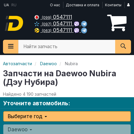
UA
RU
О нас
Доставка и оплата
Контакты
0547111
(099)
0547111
(097)
0547111
(063)
Найти запчасть
Автозапчасти
Daewoo
Nubira
Запчасти на Daewoo Nubira
(Дэу Нубира)
Найдено 4 190 запчастей
Уточните автомобиль:
Выберите год
Daewoo