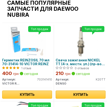
САМЫЕ ПОПУЛЯРНЫЕ
ЗАПЧАСТИ ДЛЯ DAEWOO
NUBIRA
Топ продаж
Топ продаж
Герметик REINZOSIL 70 мл
Свеча зажигания NICKEL
70-31414-10 VICTOR REINZ
TT (4-х. местн. уп.) (пр-во
DENSO)
1 отзыв
0 отзывов
400
210
грн
сегодня
грн
сегодня
Артикул:
703141410
Артикул:
K20TT
VICTOR REINZ
DENSO
КУПИТЬ
КУПИТЬ
Топ продаж
Топ продаж