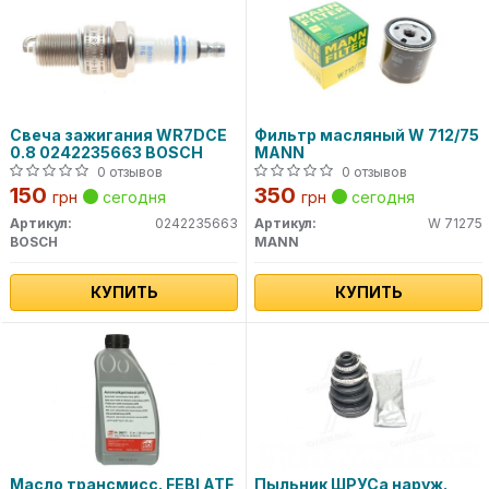
Свеча зажигания WR7DCE
Фильтр масляный W 712/75
0.8 0242235663 BOSCH
MANN
0 отзывов
0 отзывов
150
350
грн
сегодня
грн
сегодня
Артикул:
0242235663
Артикул:
W 71275
BOSCH
MANN
КУПИТЬ
КУПИТЬ
Масло трансмисс. FEBI ATF
Пыльник ШРУСа наруж.