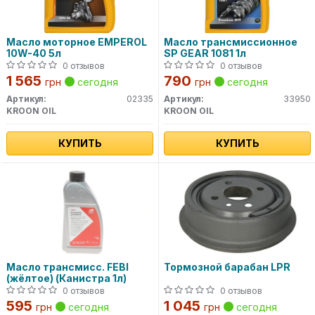
Масло моторное EMPEROL
Масло трансмиссионное
10W-40 5л
SP GEAR 1081 1л
0 отзывов
0 отзывов
1 565
790
грн
сегодня
грн
сегодня
Артикул:
02335
Артикул:
33950
KROON OIL
KROON OIL
КУПИТЬ
КУПИТЬ
Масло трансмисс. FEBI
Тормозной барабан LPR
(жёлтое) (Канистра 1л)
0 отзывов
0 отзывов
595
1 045
грн
сегодня
грн
сегодня