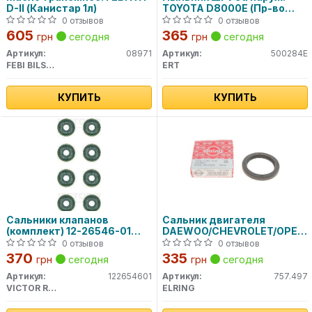
D-II (Канистар 1л)
TOYOTA D8000E (Пр-во
ERT)
0 отзывов
0 отзывов
605
365
грн
сегодня
грн
сегодня
Артикул:
08971
Артикул:
500284E
FEBI BILSTEIN
ERT
КУПИТЬ
КУПИТЬ
Сальники клапанов
Сальник двигателя
(комплект) 12-26546-01
DAEWOO/CHEVROLET/OPEL/
VICTOR REINZ
CVH/OHC 42X56X7 (пр-во
0 отзывов
0 отзывов
Elring)
370
335
грн
сегодня
грн
сегодня
Артикул:
122654601
Артикул:
757.497
VICTOR REINZ
ELRING