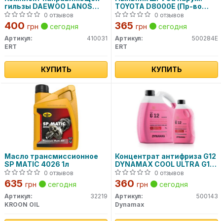
гильзы DAEWOO LANOS
TOYOTA D8000E (Пр-во
D7003C (пр-во ERT)
ERT)
0 отзывов
0 отзывов
400
365
грн
сегодня
грн
сегодня
Артикул:
410031
Артикул:
500284E
ERT
ERT
КУПИТЬ
КУПИТЬ
Масло трансмиссионное
Концентрат антифриза G12
SP MATIC 4026 1л
DYNAMAX COOL ULTRA G12
(1L)
0 отзывов
0 отзывов
635
360
грн
сегодня
грн
сегодня
Артикул:
32219
Артикул:
500143
KROON OIL
Dynamax