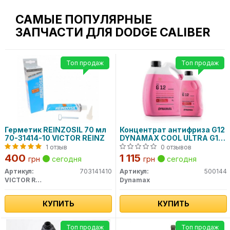
САМЫЕ ПОПУЛЯРНЫЕ
ЗАПЧАСТИ ДЛЯ DODGE CALIBER
Топ продаж
Топ продаж
Герметик REINZOSIL 70 мл
Концентрат антифриза G12
70-31414-10 VICTOR REINZ
DYNAMAX COOL ULTRA G12
(4L)
1 отзыв
0 отзывов
400
1 115
грн
сегодня
грн
сегодня
Артикул:
703141410
Артикул:
500144
VICTOR REINZ
Dynamax
КУПИТЬ
КУПИТЬ
Топ продаж
Топ продаж