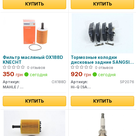
КУПИТЬ
КУПИТЬ
Фильтр масляный OX188D
Тормозные колодки
KNECHT
дисковые задние SANGSIN
BRAKE
0 отзывов
0 отзывов
350
920
грн
сегодня
грн
сегодня
Артикул:
OX188D
Артикул:
SP2076
MAHLE / KNECHT
Hi-Q (SANGSIN)
КУПИТЬ
КУПИТЬ