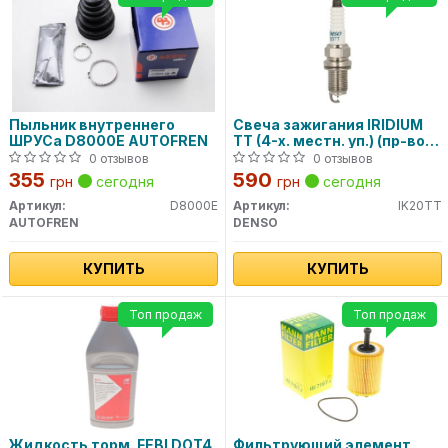
Пыльник внутреннего
Свеча зажигания IRIDIUM
ШРУСа D8000E AUTOFREN
TT (4-х. местн. уп.) (пр-во
DENSO)
0 отзывов
0 отзывов
355
590
грн
сегодня
грн
сегодня
Артикул:
D8000E
Артикул:
IK20TT
AUTOFREN
DENSO
КУПИТЬ
КУПИТЬ
Топ продаж
Топ продаж
Жидкость торм. FEBI DOT4
Фильтрующий элемент