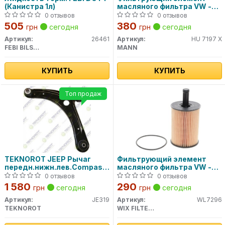
(Канистра 1л)
масляного фильтра VW -
TRANSPORTER T4, T5 HU
0 отзывов
0 отзывов
719/7 X MANN
505
380
грн
сегодня
грн
сегодня
Артикул:
26461
Артикул:
HU 7197 X
FEBI BILSTEIN
MANN
КУПИТЬ
КУПИТЬ
Топ продаж
TEKNOROT JEEP Рычаг
Фильтрующий элемент
передн.нижн.лев.Compass,Patriot,Dodge
масляного фильтра VW -
Caliber 06-
TRANSPORTER T4, T5
0 отзывов
0 отзывов
WL7296 WIX FILTERS
1 580
290
грн
сегодня
грн
сегодня
Артикул:
JE319
Артикул:
WL7296
TEKNOROT
WIX FILTERS