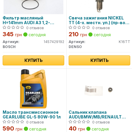
Фильтр масляный
Свеча зажигания NICKEL
H=141mm AUDI A3 1,2-
TT (4-х. местн. уп.) (пр-во
2,0TDI; VW 1,4-2,8: Golf IV,
DENSO)
0 отзывов
0 отзывов
Polo, T5; SEAT, SKODA Fabia
345
210
грн
сегодня
грн
сегодня
1457429192 BOSCH
Артикул:
1457429192
Артикул:
K16TT
BOSCH
DENSO
КУПИТЬ
КУПИТЬ
Масло трансмиссионное
Сальник клапана
GEARLUBE GL-5 80W-90 1л
AUDI/BMW/MB/RENAULT
/VW 70-31306-00 VICTOR
0 отзывов
0 отзывов
REINZ
590
40
грн
сегодня
грн
сегодня