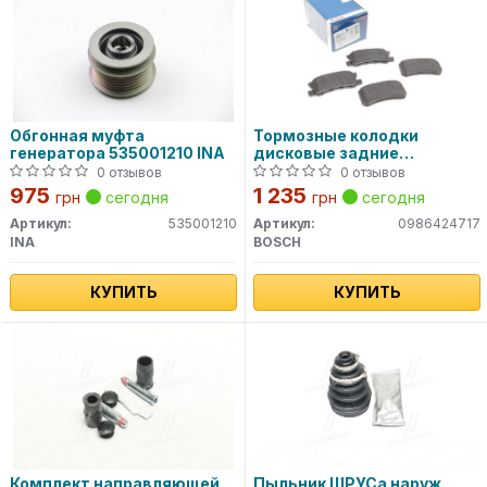
Обгонная муфта
Тормозные колодки
генератора 535001210 INA
дисковые задние
MITSUBISHI PAJERO
0 отзывов
0 отзывов
2.5TD,3.2TDI,3.5I 00.0
975
1 235
грн
сегодня
грн
сегодня
0986424717 BOSCH
Артикул:
535001210
Артикул:
0986424717
INA
BOSCH
КУПИТЬ
КУПИТЬ
Комплект направляющей
Пыльник ШРУСа наруж.