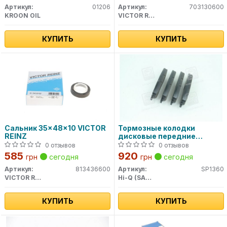
Артикул:
01206
Артикул:
703130600
KROON OIL
VICTOR REINZ
КУПИТЬ
КУПИТЬ
Сальник 35x48x10 VICTOR
Тормозные колодки
REINZ
дисковые передние
SP1360 SANGSIN BRAKE
0 отзывов
0 отзывов
585
920
грн
сегодня
грн
сегодня
Артикул:
813436600
Артикул:
SP1360
VICTOR REINZ
Hi-Q (SANGSIN)
КУПИТЬ
КУПИТЬ