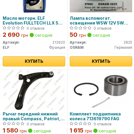
Масло моторн. ELF
Лампа вспомогат.
Evolution FULLTECH LLX 5W-
освещения W5W 12V 5W
30 (Канистра 5л)
W2.1x9.5d (пр-во OSRAM)
0 отзывов
0 отзывов
2 690
50
грн
сегодня
грн
сегодня
Артикул:
213920
Артикул:
2825
ELF
Франция
OSRAM
Германия
КУПИТЬ
КУПИТЬ
Рычаг передний нижний
Комплект подшипника
правый Compass, Patriot,
колеса 713619790 FAG
Caliber 06-
0 отзывов
0 отзывов
1 580
1 615
грн
сегодня
грн
сегодня