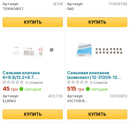
Артикул:
JE318
Артикул:
713619790
TEKNOROT
FAG
КУПИТЬ
КУПИТЬ
Сальник клапана
Сальники клапанов
6*8.8/12.2*9.7
(комплект) 12-31306-12
VW,AUDI,BMW,DB,OPEL
VICTOR REINZ
0 отзывов
0 отзывов
403.730 ELRING
45
515
грн
сегодня
грн
сегодня
Артикул:
403.730
Артикул:
123130612
ELRING
VICTOR REINZ
КУПИТЬ
КУПИТЬ