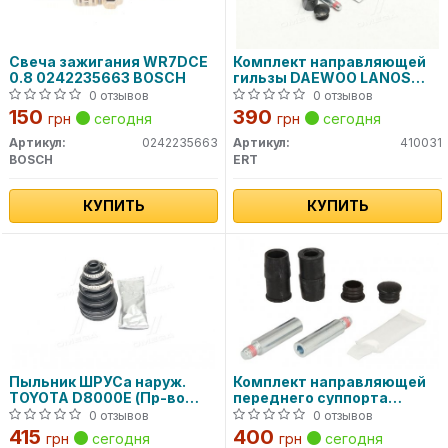
Свеча зажигания WR7DCE
Комплект направляющей
0.8 0242235663 BOSCH
гильзы DAEWOO LANOS
D7003C (пр-во ERT)
0 отзывов
0 отзывов
150
390
грн
сегодня
грн
сегодня
Артикул:
0242235663
Артикул:
410031
BOSCH
ERT
КУПИТЬ
КУПИТЬ
Пыльник ШРУСа наруж.
Комплект направляющей
TOYOTA D8000E (Пр-во
переднего суппорта
ERT)
D7003C AUTOFREN
0 отзывов
0 отзывов
415
400
грн
сегодня
грн
сегодня