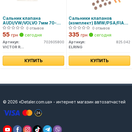
Сальник клапана
Сальники клапанов
AUDI/VW/VOLVO 7мм 70-
(комплект) BMW/PSA/FIAT
26058-00 VICTOR REINZ
825.042 ELRING
0 отзывов
0 отзывов
55
335
грн
сегодня
грн
сегодня
Артикул:
702605800
Артикул:
825.042
VICTOR REINZ
ELRING
КУПИТЬ
КУПИТЬ
© 2026 «Detaler.com.ua» - интернет магазин автозапчастей