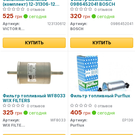
(комплект) 12-31306-12
0986452041 BOSCH
VICTOR REINZ
0 отзывов
0 отзывов
525
320
грн
сегодня
грн
сегодня
Артикул:
123130612
Артикул:
0986452041
VICTOR REINZ
BOSCH
КУПИТЬ
КУПИТЬ
Фильтр топливный WF8033
Фильтр топливный Purflux
WIX FILTERS
0 отзывов
0 отзывов
325
405
грн
сегодня
грн
сегодня
Артикул:
WF8033
Артикул:
EP139
WIX FILTERS
Purflux