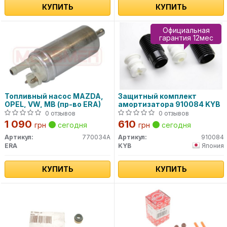
КУПИТЬ
КУПИТЬ
Официальная
гарантия 12мес
Топливный насос MAZDA,
Защитный комплект
OPEL, VW, MB (пр-во ERA)
амортизатора 910084 KYB
0 отзывов
0 отзывов
1 090
610
грн
сегодня
грн
сегодня
Артикул:
770034A
Артикул:
910084
ERA
KYB
Япония
КУПИТЬ
КУПИТЬ