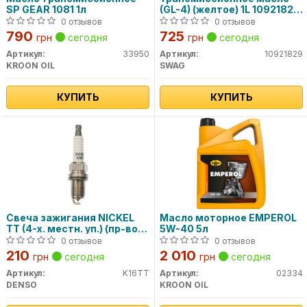
SP GEAR 1081 1л
(GL-4) (желтое) 1L 10921829
SWAG
0 отзывов
0 отзывов
790
725
грн
сегодня
грн
сегодня
Артикул:
33950
Артикул:
10921829
KROON OIL
SWAG
КУПИТЬ
КУПИТЬ
Свеча зажигания NICKEL
Масло моторное EMPEROL
TT (4-х. местн. уп.) (пр-во
5W-40 5л
DENSO)
0 отзывов
0 отзывов
210
2 010
грн
сегодня
грн
сегодня
Артикул:
K16TT
Артикул:
02334
DENSO
KROON OIL