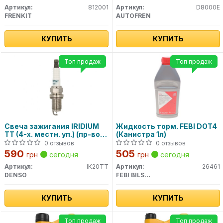
Артикул:
812001
Артикул:
D8000E
FRENKIT
AUTOFREN
КУПИТЬ
КУПИТЬ
Топ продаж
Топ продаж
Свеча зажигания IRIDIUM
Жидкость торм. FEBI DOT4
TT (4-х. местн. уп.) (пр-во
(Канистра 1л)
DENSO)
0 отзывов
0 отзывов
590
505
грн
сегодня
грн
сегодня
Артикул:
IK20TT
Артикул:
26461
DENSO
FEBI BILSTEIN
КУПИТЬ
КУПИТЬ
Топ продаж
Топ продаж