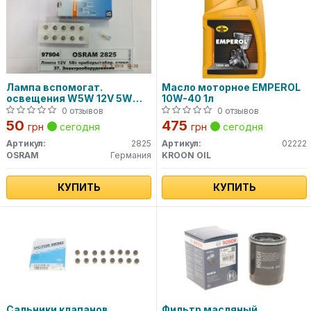
Лампа вспомогат.
Масло моторное EMPEROL
освещения W5W 12V 5W
10W-40 1л
W2.1x9.5d (пр-во OSRAM)
0 отзывов
0 отзывов
50
475
грн
сегодня
грн
сегодня
Артикул:
2825
Артикул:
02222
OSRAM
Германия
KROON OIL
КУПИТЬ
КУПИТЬ
Сальники клапанов
Фильтр масляный