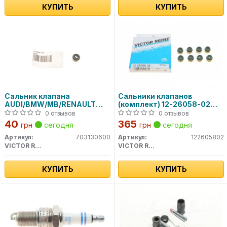
КУПИТЬ
КУПИТЬ
Сальник клапана
Сальники клапанов
AUDI/BMW/MB/RENAULT
(комплект) 12-26058-02
/VW 70-31306-00 VICTOR
VICTOR REINZ
0 отзывов
0 отзывов
REINZ
40
365
грн
сегодня
грн
сегодня
Артикул:
703130600
Артикул:
122605802
VICTOR REINZ
VICTOR REINZ
КУПИТЬ
КУПИТЬ