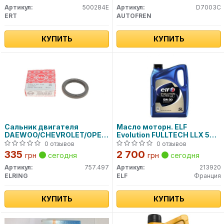
Артикул:
500284E
Артикул:
D7003C
ERT
AUTOFREN
КУПИТЬ
КУПИТЬ
Сальник двигателя
Масло моторн. ELF
DAEWOO/CHEVROLET/OPEL/FORD
Evolution FULLTECH LLX 5W-
CVH/OHC 42X56X7 (пр-во
30 (Канистра 5л)
0 отзывов
0 отзывов
Elring)
335
2 700
грн
сегодня
грн
сегодня
Артикул:
757.497
Артикул:
213920
ELRING
ELF
Франция
КУПИТЬ
КУПИТЬ