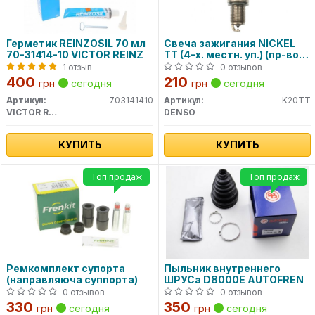
Герметик REINZOSIL 70 мл
Свеча зажигания NICKEL
70-31414-10 VICTOR REINZ
TT (4-х. местн. уп.) (пр-во
DENSO)
1 отзыв
0 отзывов
400
210
грн
сегодня
грн
сегодня
Артикул:
703141410
Артикул:
K20TT
VICTOR REINZ
DENSO
КУПИТЬ
КУПИТЬ
Топ продаж
Топ продаж
Ремкомплект супорта
Пыльник внутреннего
(направляюча суппорта)
ШРУСа D8000E AUTOFREN
0 отзывов
0 отзывов
330
350
грн
сегодня
грн
сегодня