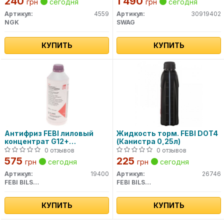
240
1 490
грн
сегодня
грн
сегодня
Артикул:
4559
Артикул:
30919402
NGK
SWAG
КУПИТЬ
КУПИТЬ
Антифриз FEBI лиловый
Жидкость торм. FEBI DOT4
концентрат G12+
(Канистра 0,25л)
(Канистра 1,5л)
0 отзывов
0 отзывов
575
225
грн
сегодня
грн
сегодня
Артикул:
19400
Артикул:
26746
FEBI BILSTEIN
FEBI BILSTEIN
КУПИТЬ
КУПИТЬ