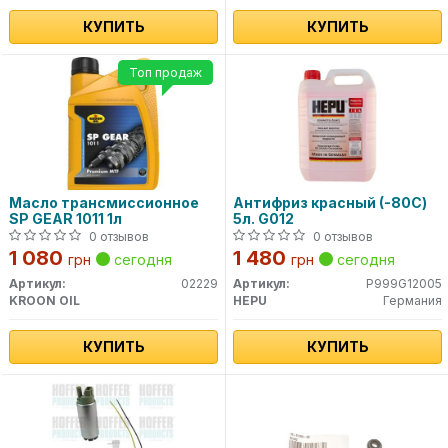
КУПИТЬ
КУПИТЬ
Топ продаж
Масло трансмиссионное
Антифриз красный (-80С)
SP GEAR 1011 1л
5л. G012
0 отзывов
0 отзывов
1 080
1 480
грн
сегодня
грн
сегодня
Артикул:
02229
Артикул:
P999G12005
KROON OIL
HEPU
Германия
КУПИТЬ
КУПИТЬ