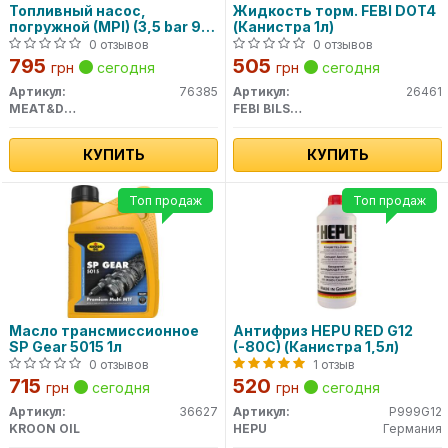
Топливный насос,
Жидкость торм. FEBI DOT4
погружной (MPI) (3,5 bar 90
(Канистра 1л)
l/h) 76385 MEAT&DORIA
0 отзывов
0 отзывов
795
505
грн
сегодня
грн
сегодня
Артикул:
76385
Артикул:
26461
MEAT&DORIA
FEBI BILSTEIN
КУПИТЬ
КУПИТЬ
Топ продаж
Топ продаж
Масло трансмиссионное
Антифриз HEPU RED G12
SP Gear 5015 1л
(-80C) (Канистра 1,5л)
0 отзывов
1 отзыв
715
520
грн
сегодня
грн
сегодня
Артикул:
36627
Артикул:
P999G12
KROON OIL
HEPU
Германия