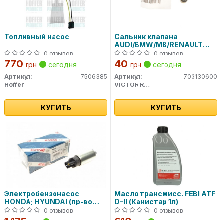
Топливный насос
Сальник клапана
AUDI/BMW/MB/RENAULT
/VW 70-31306-00 VICTOR
0 отзывов
0 отзывов
REINZ
770
40
грн
сегодня
грн
сегодня
Артикул:
7506385
Артикул:
703130600
Hoffer
VICTOR REINZ
КУПИТЬ
КУПИТЬ
Электpобензонасос
Масло трансмисс. FEBI ATF
HONDA; HYUNDAI (пр-во
D-II (Канистар 1л)
Bosch)
0 отзывов
0 отзывов