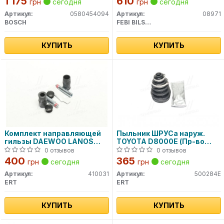
1 175
610
грн
сегодня
грн
сегодня
Артикул:
0580454094
Артикул:
08971
BOSCH
FEBI BILSTEIN
КУПИТЬ
КУПИТЬ
Комплект направляющей
Пыльник ШРУСа наруж.
гильзы DAEWOO LANOS
TOYOTA D8000E (Пр-во
D7003C (пр-во ERT)
ERT)
0 отзывов
0 отзывов
400
365
грн
сегодня
грн
сегодня
Артикул:
410031
Артикул:
500284E
ERT
ERT
КУПИТЬ
КУПИТЬ