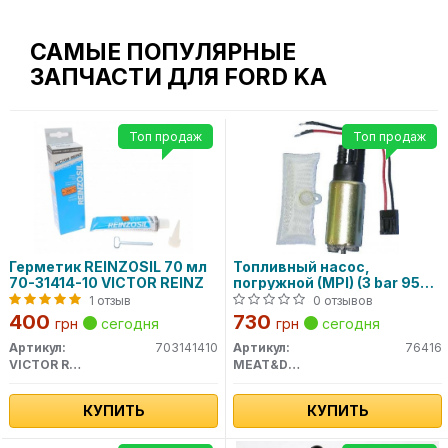
САМЫЕ ПОПУЛЯРНЫЕ
ЗАПЧАСТИ ДЛЯ FORD KA
Топ продаж
Топ продаж
Герметик REINZOSIL 70 мл
Топливный насос,
70-31414-10 VICTOR REINZ
погружной (MPI) (3 bar 95
l/h) 76416 MEAT&DORIA
1 отзыв
0 отзывов
400
730
грн
сегодня
грн
сегодня
Артикул:
703141410
Артикул:
76416
VICTOR REINZ
MEAT&DORIA
КУПИТЬ
КУПИТЬ