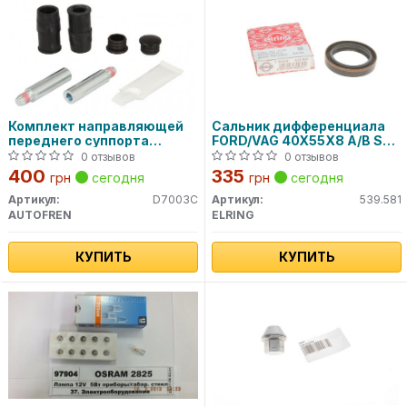
Комплект направляющей
Сальник дифференциала
переднего суппорта
FORD/VAG 40X55X8 A/B S
D7003C AUTOFREN
WD ACM (пр-во Elring)
0 отзывов
0 отзывов
400
335
грн
сегодня
грн
сегодня
Артикул:
D7003C
Артикул:
539.581
AUTOFREN
ELRING
КУПИТЬ
КУПИТЬ