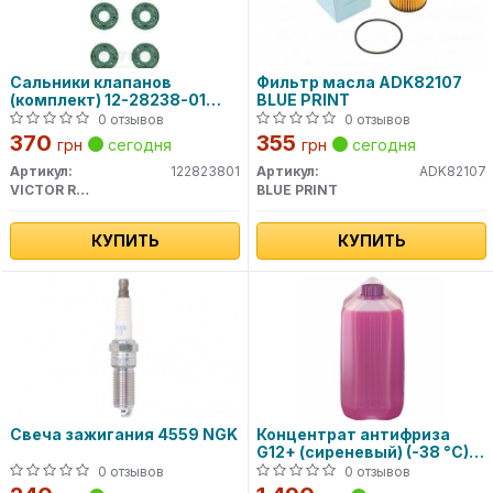
Сальники клапанов
Фильтр масла ADK82107
(комплект) 12-28238-01
BLUE PRINT
VICTOR REINZ
0 отзывов
0 отзывов
370
355
грн
сегодня
грн
сегодня
Артикул:
122823801
Артикул:
ADK82107
VICTOR REINZ
BLUE PRINT
КУПИТЬ
КУПИТЬ
Свеча зажигания 4559 NGK
Концентрат антифриза
G12+ (сиреневый) (-38 °C)
5L SWAG
0 отзывов
0 отзывов