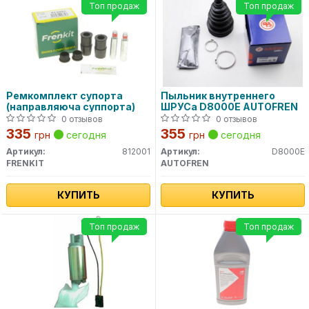
Топ продаж
Топ продаж
Ремкомплект супорта
Пыльник внутреннего
(направляюча суппорта)
ШРУСа D8000E AUTOFREN
0 отзывов
0 отзывов
335
355
грн
сегодня
грн
сегодня
Артикул:
812001
Артикул:
D8000E
FRENKIT
AUTOFREN
КУПИТЬ
КУПИТЬ
Топ продаж
Топ продаж