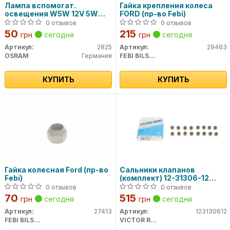
Лампа вспомогат.
Гайка крепления колеса
освещения W5W 12V 5W
FORD (пр-во Febi)
W2.1x9.5d (пр-во OSRAM)
0 отзывов
0 отзывов
50
215
грн
сегодня
грн
сегодня
Артикул:
2825
Артикул:
29463
OSRAM
Германия
FEBI BILSTEIN
КУПИТЬ
КУПИТЬ
Гайка колесная Ford (пр-во
Сальники клапанов
Febi)
(комплект) 12-31306-12
VICTOR REINZ
0 отзывов
0 отзывов
70
515
грн
сегодня
грн
сегодня
Артикул:
27413
Артикул:
123130612
FEBI BILSTEIN
VICTOR REINZ