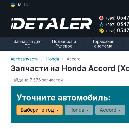
RU
UA
0547
(099)
0547
(097)
0547
(063)
Запчасти для
Подвеска и
Тормозная
ТО
Рулевое
система
Автозапчасти
Honda
Accord
Запчасти на Honda Accord (Х
Найдено 7 576 запчастей
Уточните автомобиль:
Выберите год
Honda
Accord