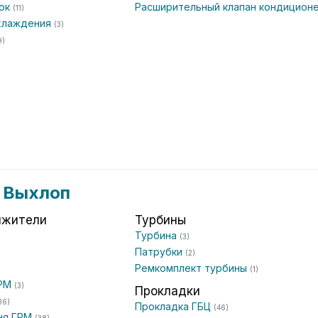
чок
Расширительный клапан кондицион
(11)
охлаждения
(3)
9)
и Выхлоп
яжители
Турбины
Турбина
(3)
Патрубки
(2)
Ремкомплект турбины
(1)
ГРМ
(3)
Прокладки
36)
Прокладка ГБЦ
(46)
ня ГРМ