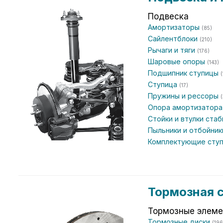
Подвеска
Амортизаторы
(85)
Сайлентблоки
(210)
Рычаги и тяги
(176)
Шаровые опоры
(143)
Подшипник ступицы
(
Ступица
(17)
Пружины и рессоры
(
Опора амортизатор
Стойки и втулки ста
Пыльники и отбойни
Комплектующие сту
Тормозная 
Тормозные элем
Тормозные диски
(196