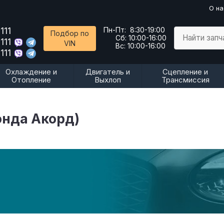
О на
111
Пн-Пт:
8:30-19:00
Подбор по
Найти запч
Сб:
10:00-16:00
111
VIN
Вс:
10:00-16:00
111
Охлаждение и
Двигатель и
Сцепление и
Отопление
Выхлоп
Трансмиссия
онда Акорд)