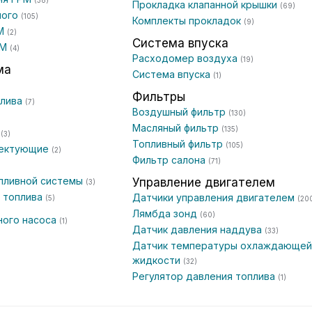
(38)
Прокладка клапанной крышки
(69)
ного
(105)
Комплекты прокладок
(9)
РМ
(2)
Система впуска
РМ
(4)
Расходомер воздуха
(19)
ма
Система впуска
(1)
Фильтры
плива
(7)
Воздушный фильтр
(130)
Масляный фильтр
(135)
е
(3)
Топливный фильтр
(105)
лектующие
(2)
Фильтр салона
(71)
пливной системы
Управление двигателем
(3)
 топлива
Датчики управления двигателем
(5)
(20
Лямбда зонд
(60)
ного насоса
(1)
Датчик давления наддува
(33)
Датчик температуры охлаждающей
жидкости
(32)
Регулятор давления топлива
(1)