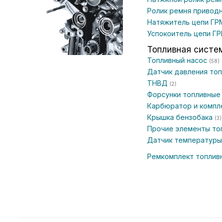
Ролик ремня привод
Натяжитель цепи Г
Успокоитель цепи Г
Топливная систе
Топливный насос
(58)
Датчик давления то
ТНВД
(2)
Форсунки топливны
Карбюратор и комп
Крышка бензобака
(3)
Прочие элементы то
Датчик температуры
Ремкомплект топлив