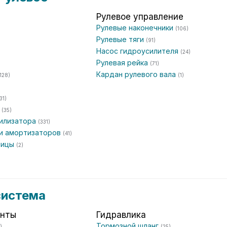
Рулевое управление
Рулевые наконечники
(106)
Рулевые тяги
(91)
Насос гидроусилителя
(24)
Рулевая рейка
(71)
Кардан рулевого вала
128)
(1)
31)
а
(35)
билизатора
(331)
ки амортизаторов
(41)
пицы
(2)
система
енты
Гидравлика
Тормозной шланг
)
(25)