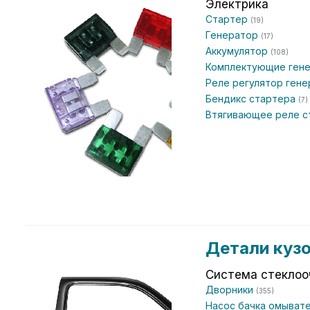
Электрика
Стартер
(19)
Генератор
(17)
Аккумулятор
(108)
Комплектующие ген
Реле регулятор ген
Бендикс стартера
(7)
Втягивающее реле 
Детали куз
Система стеклоо
Дворники
(355)
Насос бачка омыват