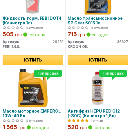
Жидкость торм. FEBI DOT4
Масло трансмиссионное
(Канистра 1л)
SP Gear 5015 1л
0 отзывов
0 отзывов
505
715
грн
сегодня
грн
сегодня
Артикул:
26461
Артикул:
36627
FEBI BILSTEIN
KROON OIL
КУПИТЬ
КУПИТЬ
Топ продаж
Топ продаж
Масло моторное EMPEROL
Антифриз HEPU RED G12
10W-40 5л
(-80C) (Канистра 1,5л)
0 отзывов
1 отзыв
1 565
520
грн
сегодня
грн
сегодня