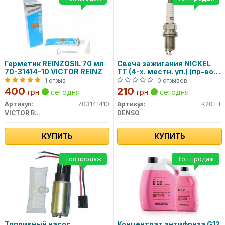
Герметик REINZOSIL 70 мл
Свеча зажигания NICKEL
70-31414-10 VICTOR REINZ
TT (4-х. местн. уп.) (пр-во
DENSO)
1 отзыв
0 отзывов
400
210
грн
сегодня
грн
сегодня
Артикул:
703141410
Артикул:
K20TT
VICTOR REINZ
DENSO
КУПИТЬ
КУПИТЬ
Топ продаж
Топ продаж
Топливный насос,
Концентрат антифриза G12