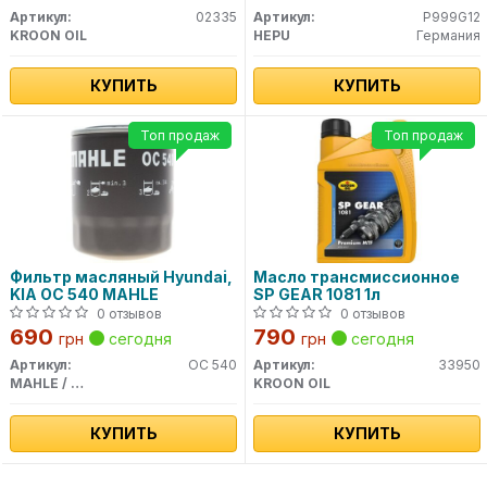
Артикул:
02335
Артикул:
P999G12
KROON OIL
HEPU
Германия
КУПИТЬ
КУПИТЬ
Топ продаж
Топ продаж
Фильтр масляный Hyundai,
Масло трансмиссионное
KIA OC 540 MAHLE
SP GEAR 1081 1л
0 отзывов
0 отзывов
690
790
грн
сегодня
грн
сегодня
Артикул:
OC 540
Артикул:
33950
MAHLE / KNECHT
KROON OIL
КУПИТЬ
КУПИТЬ