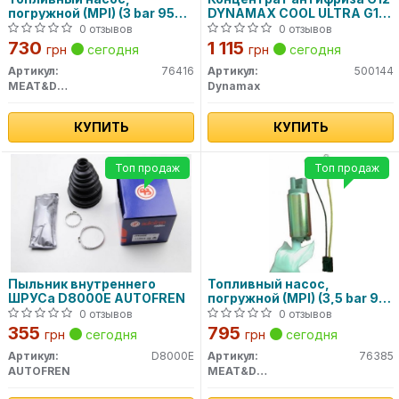
погружной (MPI) (3 bar 95
DYNAMAX COOL ULTRA G12
l/h) 76416 MEAT&DORIA
(4L)
0 отзывов
0 отзывов
730
1 115
грн
сегодня
грн
сегодня
Артикул:
76416
Артикул:
500144
MEAT&DORIA
Dynamax
КУПИТЬ
КУПИТЬ
Топ продаж
Топ продаж
Пыльник внутреннего
Топливный насос,
ШРУСа D8000E AUTOFREN
погружной (MPI) (3,5 bar 90
l/h) 76385 MEAT&DORIA
0 отзывов
0 отзывов
355
795
грн
сегодня
грн
сегодня
Артикул:
D8000E
Артикул:
76385
AUTOFREN
MEAT&DORIA