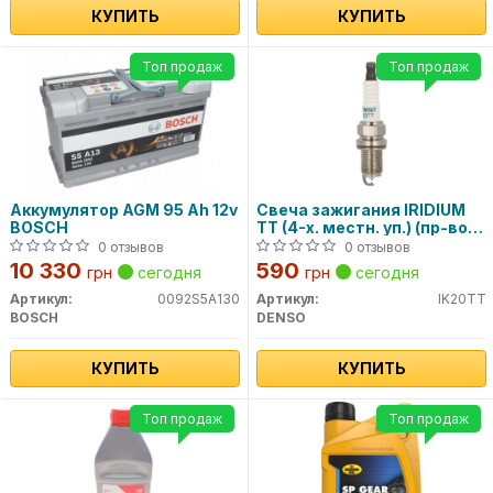
КУПИТЬ
КУПИТЬ
Топ продаж
Топ продаж
Аккумулятор AGM 95 Ah 12v
Свеча зажигания IRIDIUM
BOSCH
TT (4-х. местн. уп.) (пр-во
DENSO)
0 отзывов
0 отзывов
10 330
590
грн
сегодня
грн
сегодня
Артикул:
0092S5A130
Артикул:
IK20TT
BOSCH
DENSO
КУПИТЬ
КУПИТЬ
Топ продаж
Топ продаж