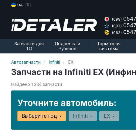
RU
UA
0547
(099)
0547
(097)
0547
(063)
Запчасти для
Подвеска и
Тормозная
ТО
Рулевое
система
Автозапчасти
Infiniti
EX
Запчасти на Infiniti EX (Инфи
Найдено 1 234 запчасти
Уточните автомобиль:
Выберите год
Infiniti
EX