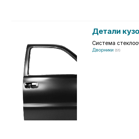
Детали куз
Система стеклоо
Дворники
(51)