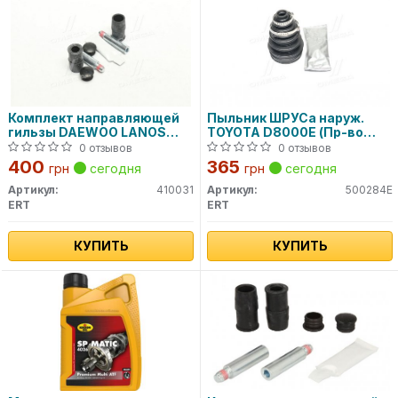
Комплект направляющей
Пыльник ШРУСа наруж.
гильзы DAEWOO LANOS
TOYOTA D8000E (Пр-во
D7003C (пр-во ERT)
ERT)
0 отзывов
0 отзывов
400
365
грн
сегодня
грн
сегодня
Артикул:
410031
Артикул:
500284E
ERT
ERT
КУПИТЬ
КУПИТЬ