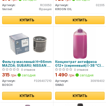
Артикул:
RC0050
Артикул:
02205
Vernet
Франция
KROON OIL
КУПИТЬ
КУПИТЬ
Фильтр масляный H=66mm
Концентрат антифриза
МАZDA; SUBARU; NISSAN X-
G12+ (сиреневый) (-38 °C)
Trail; KIA F026407210
5L SWAG
0 отзывов
0 отзывов
BOSCH
315
1 490
грн
сегодня
грн
сегодня
Артикул:
F026407210
Артикул:
30919402
BOSCH
SWAG
КУПИТЬ
КУПИТЬ