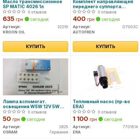
Масло трансмиссионное
Комплект направляющей
SP MATIC 4026 1л
переднего суппорта
D7003C AUTOFREN
0 отзывов
0 отзывов
635
400
грн
сегодня
грн
сегодня
Артикул:
32219
Артикул:
D7003C
KROON OIL
AUTOFREN
КУПИТЬ
КУПИТЬ
Лампа вспомогат.
Топливный насос (пр-во
освещения W5W 12V 5W
ERA)
W2.1x9.5d (пр-во OSRAM)
0 отзывов
0 отзывов
50
1 100
грн
сегодня
грн
сегодня
Артикул:
2825
Артикул:
770161A
OSRAM
Германия
ERA