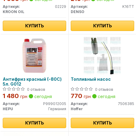
Артикул:
02229
Артикул:
K16TT
KROON OIL
DENSO
КУПИТЬ
КУПИТЬ
Антифриз красный (-80С)
Топливный насос
5л. G012
0 отзывов
0 отзывов
1 480
770
грн
сегодня
грн
сегодня
Артикул:
P999G12005
Артикул:
7506385
HEPU
Германия
Hoffer
КУПИТЬ
КУПИТЬ