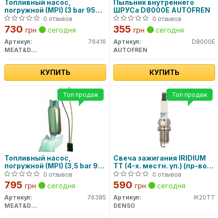
Топливный насос,
Пыльник внутреннего
погружной (MPI) (3 bar 95
ШРУСа D8000E AUTOFREN
l/h) 76416 MEAT&DORIA
0 отзывов
0 отзывов
730
355
грн
сегодня
грн
сегодня
Артикул:
76416
Артикул:
D8000E
MEAT&DORIA
AUTOFREN
КУПИТЬ
КУПИТЬ
Топ продаж
Топ продаж
Топливный насос,
Свеча зажигания IRIDIUM
погружной (MPI) (3,5 bar 90
TT (4-х. местн. уп.) (пр-во
l/h) 76385 MEAT&DORIA
DENSO)
0 отзывов
0 отзывов
795
590
грн
сегодня
грн
сегодня
Артикул:
76385
Артикул:
IK20TT
MEAT&DORIA
DENSO