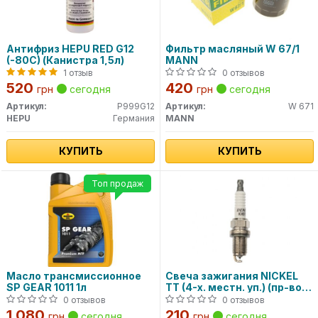
Антифриз HEPU RED G12
Фильтр масляный W 67/1
(-80C) (Канистра 1,5л)
MANN
1 отзыв
0 отзывов
520
420
грн
сегодня
грн
сегодня
Артикул:
P999G12
Артикул:
W 671
HEPU
Германия
MANN
КУПИТЬ
КУПИТЬ
Топ продаж
Масло трансмиссионное
Свеча зажигания NICKEL
SP GEAR 1011 1л
TT (4-х. местн. уп.) (пр-во
DENSO)
0 отзывов
0 отзывов
1 080
210
грн
сегодня
грн
сегодня