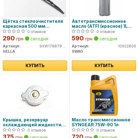
Щётка стеклоочистителя
Автотрансмиссионное
каркасная 500 мм
масло (ATF) (красное) 1L
9XW178878-201 HELLA
10922806 SWAG
0 отзывов
0 отзывов
290
590
грн
сегодня
грн
сегодня
Артикул:
9XW178878201
Артикул:
10922806
HELLA
SWAG
КУПИТЬ
КУПИТЬ
Крышка, резервуар
Масло трансмиссионное
охлаждающей жидкости
SYNGEAR 75W-90 1л
RC0050 VERNET
0 отзывов
0 отзывов
375
720
грн
сегодня
грн
сегодня