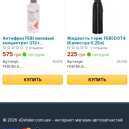
Антифриз FEBI лиловый
Жидкость торм. FEBI DOT4
концентрат G12+
(Канистра 0,25л)
(Канистра 1,5л)
0 отзывов
0 отзывов
575
225
грн
сегодня
грн
сегодня
Артикул:
19400
Артикул:
26746
FEBI BILSTEIN
FEBI BILSTEIN
КУПИТЬ
КУПИТЬ
© 2026 «Detaler.com.ua» - интернет магазин автозапчастей