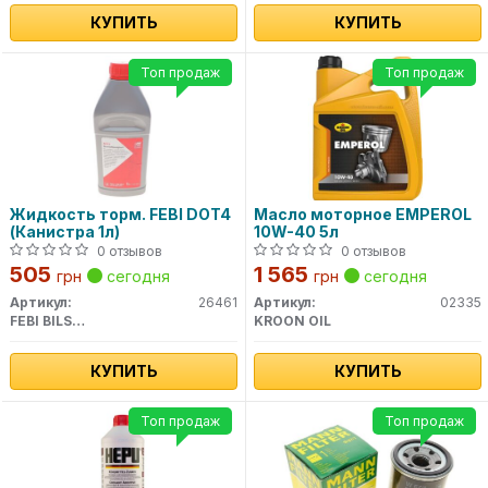
КУПИТЬ
КУПИТЬ
Топ продаж
Топ продаж
Жидкость торм. FEBI DOT4
Масло моторное EMPEROL
(Канистра 1л)
10W-40 5л
0 отзывов
0 отзывов
505
1 565
грн
сегодня
грн
сегодня
Артикул:
26461
Артикул:
02335
FEBI BILSTEIN
KROON OIL
КУПИТЬ
КУПИТЬ
Топ продаж
Топ продаж