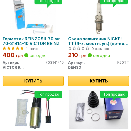
Топ продаж
Топ продаж
Герметик REINZOSIL 70 мл
Свеча зажигания NICKEL
70-31414-10 VICTOR REINZ
TT (4-х. местн. уп.) (пр-во
DENSO)
1 отзыв
0 отзывов
400
210
грн
сегодня
грн
сегодня
Артикул:
703141410
Артикул:
K20TT
VICTOR REINZ
DENSO
КУПИТЬ
КУПИТЬ
Топ продаж
Топ продаж