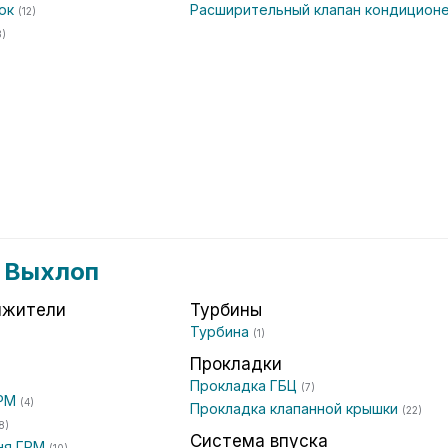
чок
Расширительный клапан кондицион
(12)
3)
и Выхлоп
яжители
Турбины
Турбина
(1)
Прокладки
Прокладка ГБЦ
(7)
ГРМ
(4)
Прокладка клапанной крышки
(22)
8)
Система впуска
ня ГРМ