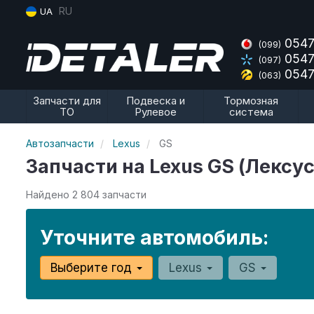
RU
UA
0547
(099)
0547
(097)
0547
(063)
Запчасти для
Подвеска и
Тормозная
ТО
Рулевое
система
Автозапчасти
Lexus
GS
Запчасти на Lexus GS (Лексус
Найдено 2 804 запчасти
Уточните автомобиль:
Выберите год
Lexus
GS