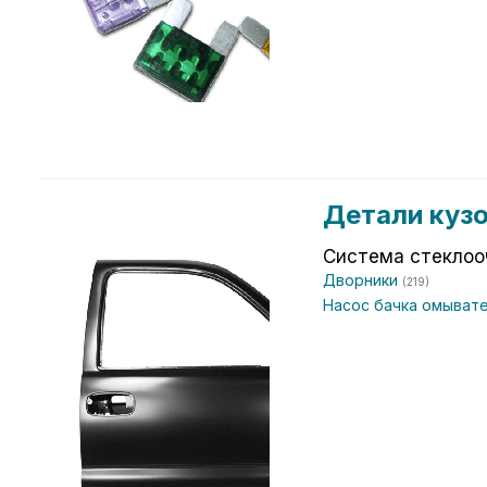
Детали куз
Система стеклоо
Дворники
(219)
Насос бачка омыват