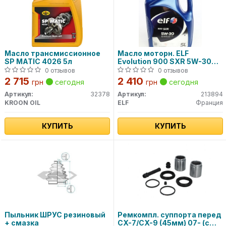
Масло трансмиссионное
Масло моторн. ELF
SP MATIC 4026 5л
Evolution 900 SXR 5W-30
(Канистра 5л)
0 отзывов
0 отзывов
2 715
2 410
грн
сегодня
грн
сегодня
Артикул:
32378
Артикул:
213894
KROON OIL
ELF
Франция
КУПИТЬ
КУПИТЬ
Пыльник ШРУС резиновый
Ремкомпл. суппорта перед
+ смазка
CX-7/CX-9 (45мм) 07- (с