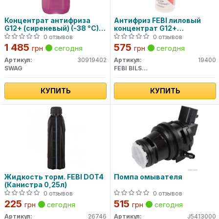
Концентрат антифриза
Антифриз FEBI лиловый
G12+ (сиреневый) (-38 °C)
концентрат G12+
5L SWAG
(Канистра 1,5л)
0 отзывов
0 отзывов
1 485
575
грн
сегодня
грн
сегодня
Артикул:
30919402
Артикул:
19400
SWAG
FEBI BILSTEIN
КУПИТЬ
КУПИТЬ
Жидкость торм. FEBI DOT4
Помпа омывателя
(Канистра 0,25л)
0 отзывов
0 отзывов
225
515
грн
сегодня
грн
сегодня
Артикул:
26746
Артикул:
J5413000