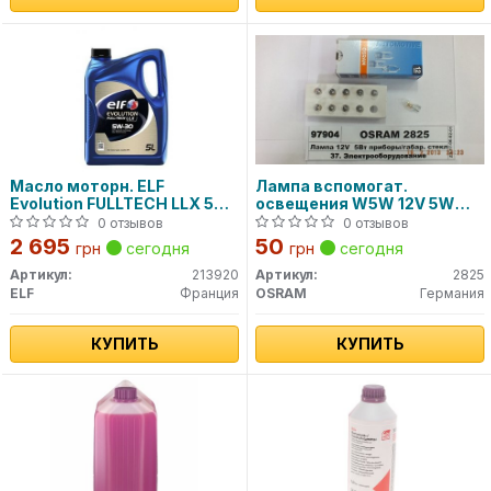
Масло моторн. ELF
Лампа вспомогат.
Evolution FULLTECH LLX 5W-
освещения W5W 12V 5W
30 (Канистра 5л)
W2.1x9.5d (пр-во OSRAM)
0 отзывов
0 отзывов
2 695
50
грн
сегодня
грн
сегодня
Артикул:
213920
Артикул:
2825
ELF
Франция
OSRAM
Германия
КУПИТЬ
КУПИТЬ