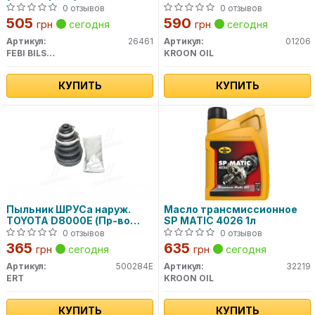
0 отзывов
0 отзывов
505
590
грн
сегодня
грн
сегодня
Артикул:
26461
Артикул:
01206
FEBI BILSTEIN
KROON OIL
КУПИТЬ
КУПИТЬ
Пыльник ШРУСа наруж.
Масло трансмиссионное
TOYOTA D8000E (Пр-во
SP MATIC 4026 1л
ERT)
0 отзывов
0 отзывов
365
635
грн
сегодня
грн
сегодня
Артикул:
500284E
Артикул:
32219
ERT
KROON OIL
КУПИТЬ
КУПИТЬ