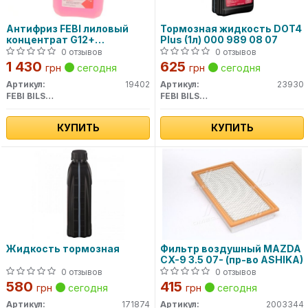
Антифриз FEBI лиловый
Тормозная жидкость DOT4
концентрат G12+
Plus (1л) 000 989 08 07
(Канистра 5л)
0 отзывов
0 отзывов
1 430
625
грн
сегодня
грн
сегодня
Артикул:
19402
Артикул:
23930
FEBI BILSTEIN
FEBI BILSTEIN
КУПИТЬ
КУПИТЬ
Жидкость тормозная
Фильтр воздушный MAZDA
CX-9 3.5 07- (пр-во ASHIKA)
0 отзывов
0 отзывов
580
415
грн
сегодня
грн
сегодня
Артикул:
171874
Артикул:
2003344