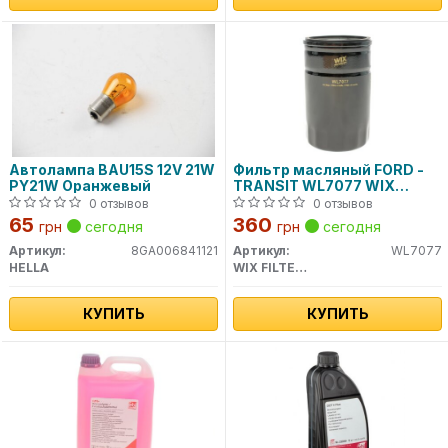
Автолампа BAU15S 12V 21W
Фильтр масляный FORD -
PY21W Оранжевый
TRANSIT WL7077 WIX
FILTERS
0 отзывов
0 отзывов
65
360
грн
сегодня
грн
сегодня
Артикул:
8GA006841121
Артикул:
WL7077
HELLA
WIX FILTERS
КУПИТЬ
КУПИТЬ