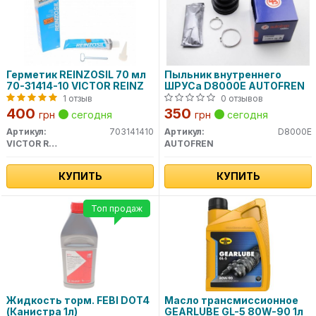
Герметик REINZOSIL 70 мл
Пыльник внутреннего
70-31414-10 VICTOR REINZ
ШРУСа D8000E AUTOFREN
1 отзыв
0 отзывов
400
350
грн
сегодня
грн
сегодня
Артикул:
703141410
Артикул:
D8000E
VICTOR REINZ
AUTOFREN
КУПИТЬ
КУПИТЬ
Топ продаж
Жидкость торм. FEBI DOT4
Масло трансмиссионное
(Канистра 1л)
GEARLUBE GL-5 80W-90 1л