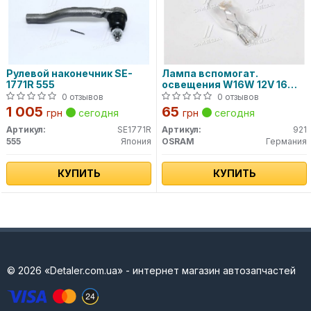
Рулевой наконечник SE-
Лампа вспомогат.
1771R 555
освещения W16W 12V 16W
W2,1x9,5d (пр-во OSRAM)
0 отзывов
0 отзывов
1 005
65
грн
сегодня
грн
сегодня
Артикул:
SE1771R
Артикул:
921
555
Япония
OSRAM
Германия
КУПИТЬ
КУПИТЬ
© 2026 «Detaler.com.ua» - интернет магазин автозапчастей