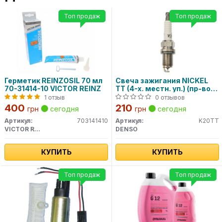
Топ продаж
Топ продаж
Герметик REINZOSIL 70 мл
Свеча зажигания NICKEL
70-31414-10 VICTOR REINZ
TT (4-х. местн. уп.) (пр-во
DENSO)
1 отзыв
0 отзывов
400
210
грн
сегодня
грн
сегодня
Артикул:
703141410
Артикул:
K20TT
VICTOR REINZ
DENSO
КУПИТЬ
КУПИТЬ
Топ продаж
Топ продаж