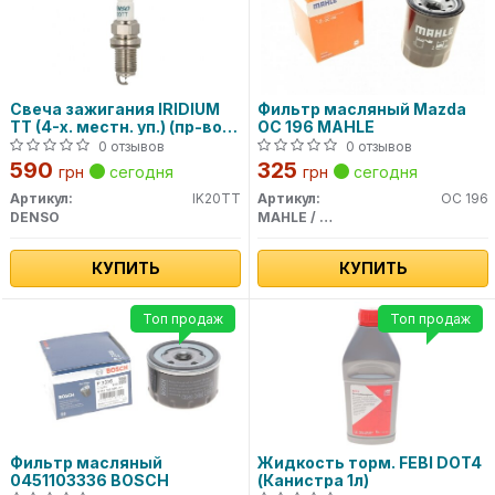
Свеча зажигания IRIDIUM
Фильтр масляный Mazda
TT (4-х. местн. уп.) (пр-во
OC 196 MAHLE
DENSO)
0 отзывов
0 отзывов
590
325
грн
сегодня
грн
сегодня
Артикул:
IK20TT
Артикул:
OC 196
DENSO
MAHLE / KNECHT
КУПИТЬ
КУПИТЬ
Топ продаж
Топ продаж
Фильтр масляный
Жидкость торм. FEBI DOT4
0451103336 BOSCH
(Канистра 1л)