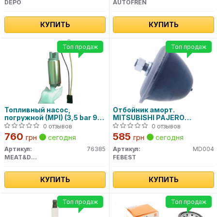
DEPO
AUTOFREN
КУПИТЬ
КУПИТЬ
Топ продаж
Топ продаж
Топливный насос,
Отбойник аморт.
погружной (MPI) (3,5 bar 90
MITSUBISHI PAJERO
l/h) 76385 MEAT&DORIA
передн. (пр-во Febest)
0 отзывов
0 отзывов
760
585
грн
сегодня
грн
сегодня
Артикул:
76385
Артикул:
MD004
MEAT&DORIA
FEBEST
КУПИТЬ
КУПИТЬ
Топ продаж
Топ продаж