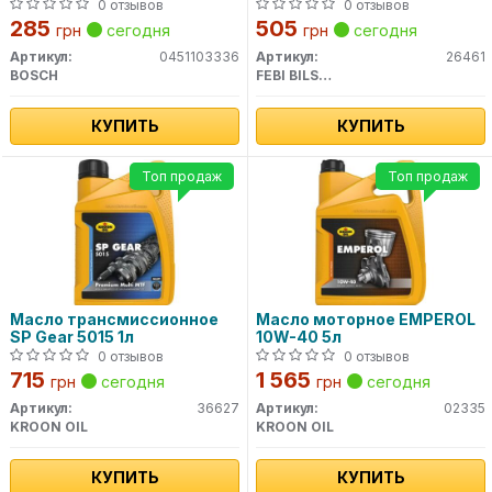
0 отзывов
0 отзывов
285
505
грн
сегодня
грн
сегодня
Артикул:
0451103336
Артикул:
26461
BOSCH
FEBI BILSTEIN
КУПИТЬ
КУПИТЬ
Топ продаж
Топ продаж
Масло трансмиссионное
Масло моторное EMPEROL
SP Gear 5015 1л
10W-40 5л
0 отзывов
0 отзывов
715
1 565
грн
сегодня
грн
сегодня
Артикул:
36627
Артикул:
02335
KROON OIL
KROON OIL
КУПИТЬ
КУПИТЬ