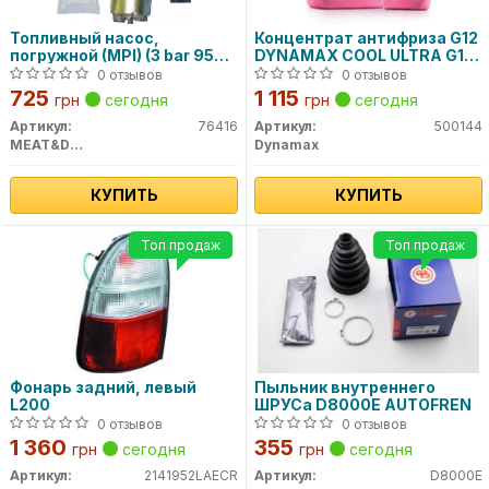
Топливный насос,
Концентрат антифриза G12
погружной (MPI) (3 bar 95
DYNAMAX COOL ULTRA G12
l/h) 76416 MEAT&DORIA
(4L)
0 отзывов
0 отзывов
725
1 115
грн
сегодня
грн
сегодня
Артикул:
76416
Артикул:
500144
MEAT&DORIA
Dynamax
КУПИТЬ
КУПИТЬ
Топ продаж
Топ продаж
Фонарь задний, левый
Пыльник внутреннего
L200
ШРУСа D8000E AUTOFREN
0 отзывов
0 отзывов
1 360
355
грн
сегодня
грн
сегодня
Артикул:
2141952LAECR
Артикул:
D8000E