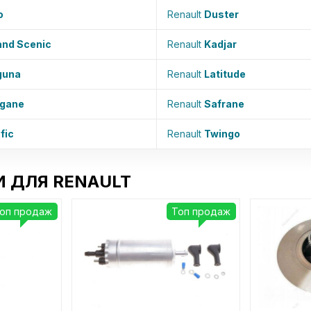
o
Renault
Duster
and Scenic
Renault
Kadjar
guna
Renault
Latitude
gane
Renault
Safrane
fic
Renault
Twingo
 ДЛЯ RENAULT
оп продаж
Топ продаж