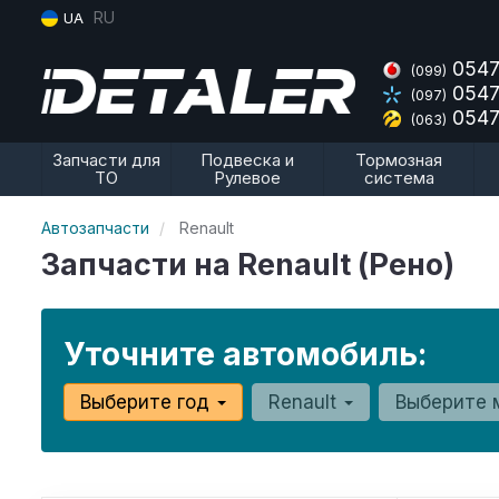
RU
UA
0547
(099)
0547
(097)
0547
(063)
Запчасти для
Подвеска и
Тормозная
ТО
Рулевое
система
Автозапчасти
Renault
Запчасти на Renault (Рено)
Уточните автомобиль:
Выберите год
Renault
Выберите