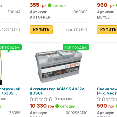
355
960
я
грн
сегодня
грн
500144
Артикул:
D8000E
Артикул:
AUTOFREN
MEYLE
: 1050489-12
КУПИТЬ
Код: 32198-12
КУПИТЬ
оп продаж
Топ продаж
 погружной
Аккумулятор AGM 95 Ah 12v
Свеча заж
A,VW
h) 76385
BOSCH
(4-х. местн
DENSO)
вов
0 отзывов
10 330
590
я
грн
сегодня
грн
76385
Артикул:
0092S5A130
Артикул: