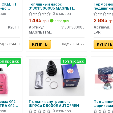
ICKEL TT
Топливный насос
Тормозной
р-во
313011300085 MAGNETI
подшипни
MARELLI
VIVARO 2
вов
0 отзывов
1 445
2 895
грн
сегодня
гр
K20TT
Артикул:
313011300085
Артикул:
MAGNETI MARELLI
LPR
од: 127244-8
КУПИТЬ
Код: 26824-27
КУПИТЬ
оп продаж
Топ продаж
риза G12
Пыльник внутреннего
Подшипни
TRA G12
ШРУСа D8000E AUTOFREN
шариковый
14 146 40
вов
0 отзывов