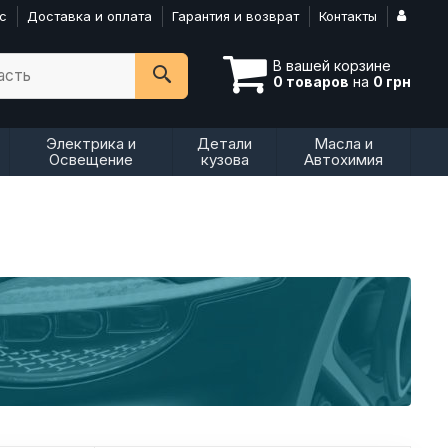
с
Доставка и оплата
Гарантия и возврат
Контакты
В вашей корзине
асть
0 товаров
на
0 грн
Электрика и
Детали
Масла и
Освещение
кузова
Автохимия