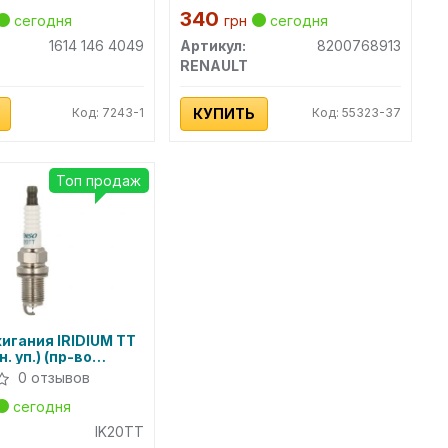
340
сегодня
грн
сегодня
1614 146 4049
Артикул:
8200768913
RENAULT
Код: 7243-1
КУПИТЬ
Код: 55323-37
Топ продаж
игания IRIDIUM TT
. уп.) (пр-во
0 отзывов
сегодня
IK20TT