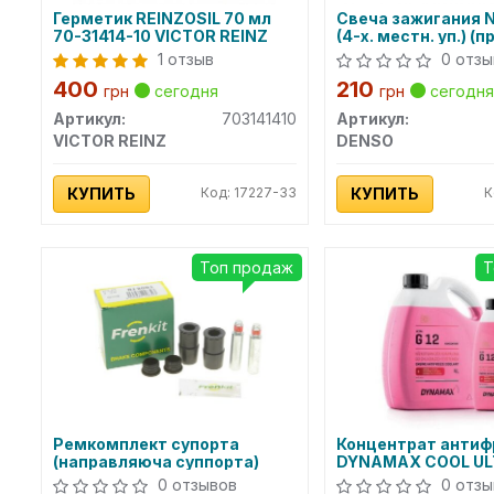
Герметик REINZOSIL 70 мл
Свеча зажигания N
70-31414-10 VICTOR REINZ
(4-х. местн. уп.) (п
DENSO)
1 отзыв
0 отзы
400
210
грн
сегодня
грн
сегодня
Артикул:
703141410
Артикул:
VICTOR REINZ
DENSO
КУПИТЬ
Код: 17227-33
КУПИТЬ
К
Топ продаж
Т
Ремкомплект супорта
Концентрат антиф
(направляюча суппорта)
DYNAMAX COOL UL
(4L)
0 отзывов
0 отзы