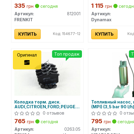
335
1 115
грн
сегодня
грн
сегодн
Артикул:
812001
Артикул:
FRENKIT
Dynamax
КУПИТЬ
Код: 154677-12
КУПИТЬ
Код
Топ продаж
Т
Оригинал
Колодка торм. диск.
Топливный насос,
AUDI,CITROEN,FORD,PEUGEOT,RENAULT,SEAT,SKOD
(MPI) (3,5 bar 90 l/
задн. (пр-во REMSA)
MEAT&DORIA
0 отзывов
0 отзы
765
795
грн
сегодня
грн
сегодн
Артикул:
0263.05
Артикул: