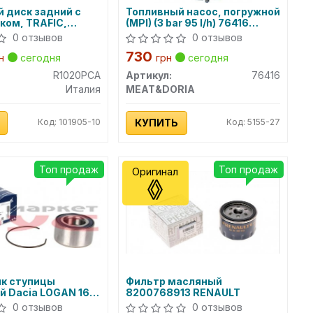
 диск задний с
Топливный насос, погружной
ком, TRAFIC,
(MPI) (3 bar 95 l/h) 76416
08мм с ABS
MEAT&DORIA
0 отзывов
0 отзывов
730
н
сегодня
грн
сегодня
R1020PCA
Артикул:
76416
Италия
MEAT&DORIA
Код: 101905-10
КУПИТЬ
Код: 5155-27
Топ продаж
Топ продаж
Оригинал
к ступицы
Фильтр масляный
 Dacia LOGAN 16-
8200768913 RENAULT
49 MEYLE
0 отзывов
0 отзывов