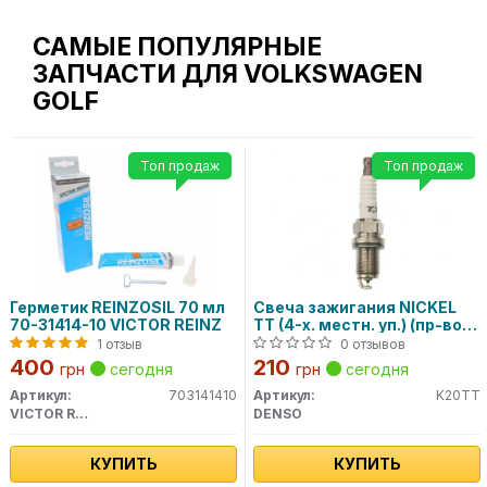
САМЫЕ ПОПУЛЯРНЫЕ
ЗАПЧАСТИ ДЛЯ VOLKSWAGEN
GOLF
Топ продаж
Топ продаж
Герметик REINZOSIL 70 мл
Свеча зажигания NICKEL
70-31414-10 VICTOR REINZ
TT (4-х. местн. уп.) (пр-во
DENSO)
1 отзыв
0 отзывов
400
210
грн
сегодня
грн
сегодня
Артикул:
703141410
Артикул:
K20TT
VICTOR REINZ
DENSO
КУПИТЬ
КУПИТЬ