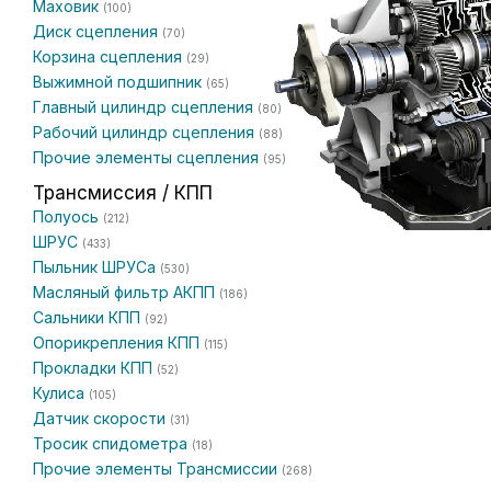
Маховик
(100)
Диск сцепления
(70)
Корзина сцепления
(29)
Выжимной подшипник
(65)
Главный цилиндр сцепления
(80)
Рабочий цилиндр сцепления
(88)
Прочие элементы сцепления
(95)
Трансмиссия / КПП
Полуось
(212)
ШРУС
(433)
Пыльник ШРУСа
(530)
Масляный фильтр АКПП
(186)
Сальники КПП
(92)
Опорикрепления КПП
(115)
Прокладки КПП
(52)
Кулиса
(105)
Датчик скорости
(31)
Тросик спидометра
(18)
Прочие элементы Трансмиссии
(268)