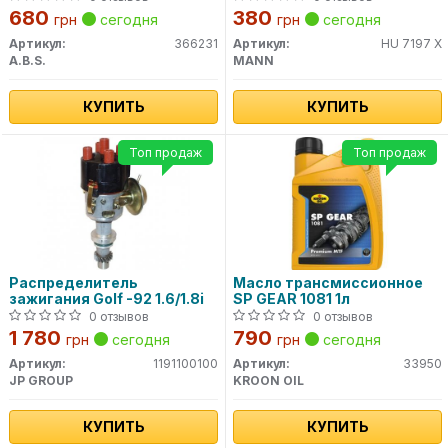
719/7 X MANN
680
380
грн
сегодня
грн
сегодня
Артикул:
366231
Артикул:
HU 7197 X
A.B.S.
MANN
КУПИТЬ
КУПИТЬ
Топ продаж
Топ продаж
Распределитель
Масло трансмиссионное
зажигания Golf -92 1.6/1.8i
SP GEAR 1081 1л
0 отзывов
0 отзывов
1 780
790
грн
сегодня
грн
сегодня
Артикул:
1191100100
Артикул:
33950
JP GROUP
KROON OIL
КУПИТЬ
КУПИТЬ