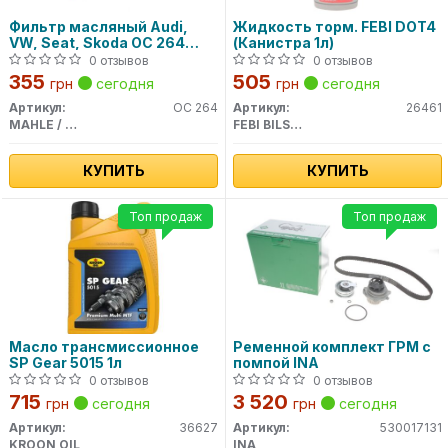
Фильтр масляный Audi,
Жидкость торм. FEBI DOT4
VW, Seat, Skoda OC 264
(Канистра 1л)
MAHLE
0 отзывов
0 отзывов
355
505
грн
сегодня
грн
сегодня
Артикул:
OC 264
Артикул:
26461
MAHLE / KNECHT
FEBI BILSTEIN
КУПИТЬ
КУПИТЬ
Топ продаж
Топ продаж
Масло трансмиссионное
Ременной комплект ГРМ с
SP Gear 5015 1л
помпой INA
0 отзывов
0 отзывов
715
3 520
грн
сегодня
грн
сегодня
Артикул:
36627
Артикул:
530017131
KROON OIL
INA