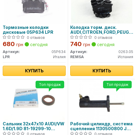
Тормозные колодки
Колодка торм. диск.
дисковые 05P634 LPR
AUDI,CITROEN,FORD,PEUGE
задн. (пр-во REMSA)
0 отзывов
0 отзывов
680
740
грн
сегодня
грн
сегодня
Артикул:
05P634
Артикул:
0263.05
LPR
Италия
REMSA
Испания
КУПИТЬ
КУПИТЬ
Топ продаж
Топ продаж
Сальник 32х47х10 AUDI/VW
Рабочий цилиндр, система
1.6D/1.9D 81-19299-10
сцепления 1130500800 JP
VICTOR REINZ
GROUP
0 отзывов
0 отзывов