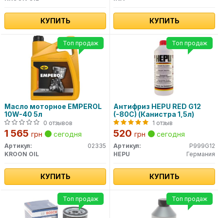
КУПИТЬ
КУПИТЬ
Топ продаж
Топ продаж
Масло моторное EMPEROL
Антифриз HEPU RED G12
10W-40 5л
(-80C) (Канистра 1,5л)
0 отзывов
1 отзыв
1 565
520
грн
сегодня
грн
сегодня
Артикул:
02335
Артикул:
P999G12
KROON OIL
HEPU
Германия
КУПИТЬ
КУПИТЬ
Топ продаж
Топ продаж