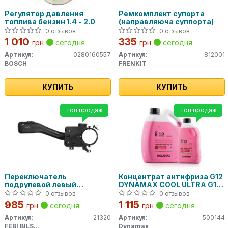
Регулятор давления
Ремкомплект супорта
топлива бензин 1.4 - 2.0
(направляюча суппорта)
0 отзывов
0 отзывов
1 010
335
грн
сегодня
грн
сегодня
Артикул:
0280160557
Артикул:
812001
BOSCH
FRENKIT
КУПИТЬ
КУПИТЬ
Топ продаж
Топ продаж
Переключатель
Концентрат антифриза G12
подрулевой левый
DYNAMAX COOL ULTRA G12
(Указатель поворотов)(пр-
(4L)
0 отзывов
0 отзывов
во FEBI)
985
1 115
грн
сегодня
грн
сегодня
Артикул:
21320
Артикул:
500144
FEBI BILSTEIN
Dynamax