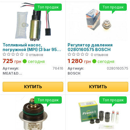
Топ продаж
Топ продаж
Топливный насос,
Регулятор давления
погружной (MPI) (3 bar 95
0280160575 BOSCH
l/h) 76416 MEAT&DORIA
0 отзывов
0 отзывов
725
1 280
грн
сегодня
грн
сегодня
Артикул:
76416
Артикул:
0280160575
MEAT&DORIA
BOSCH
КУПИТЬ
КУПИТЬ
Топ продаж
Топ продаж