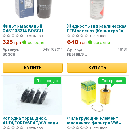
Фильтр масляный
Жидкость гидравлическая
0451103314 BOSCH
FEBI зеленая (Канистра 1л)
0 отзывов
0 отзывов
325
640
грн
сегодня
грн
сегодня
Артикул:
0451103314
Артикул:
46161
BOSCH
FEBI BILSTEIN
КУПИТЬ
КУПИТЬ
Топ продаж
Топ продаж
Колодка торм. диск.
Фильтрующий элемент
AUDI/FORD/SEAT/VW задн.
масляного фильтра VW -
(пр-во ABS)
TRANSPORTER T4, T5 HU
0 отзывов
0 отзывов