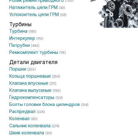
Ролик ремня приводного
(700)
Натяжитель цепи ГРМ
(43)
Успокоитель цепи ГРМ
(58)
Турбины
Турбина
(185)
Интеркулер
(110)
Патрубки
(482)
Ремкомплект турбины
(115)
Детали двигателя
Поршни
(250)
Кольца поршневые
(254)
Клапана впускные
(211)
Клапана выпускные
(190)
Гидрокомпенсаторы
(124)
Болты головки блока цилиндров
(124)
Распредвал
(226)
Коленвал
(80)
Сальник коленвала
(274)
Шкив коленвала
(90)