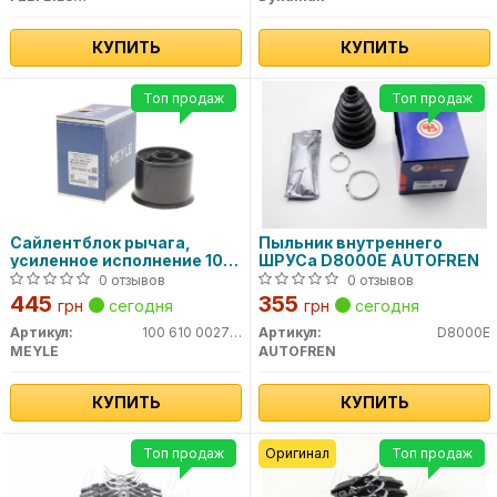
КУПИТЬ
КУПИТЬ
Топ продаж
Топ продаж
Сайлентблок рычага,
Пыльник внутреннего
усиленное исполнение 100
ШРУСа D8000E AUTOFREN
610 0027/HD MEYLE
0 отзывов
0 отзывов
445
355
грн
сегодня
грн
сегодня
Артикул:
100 610 0027HD
Артикул:
D8000E
MEYLE
AUTOFREN
КУПИТЬ
КУПИТЬ
Топ продаж
Оригинал
Топ продаж