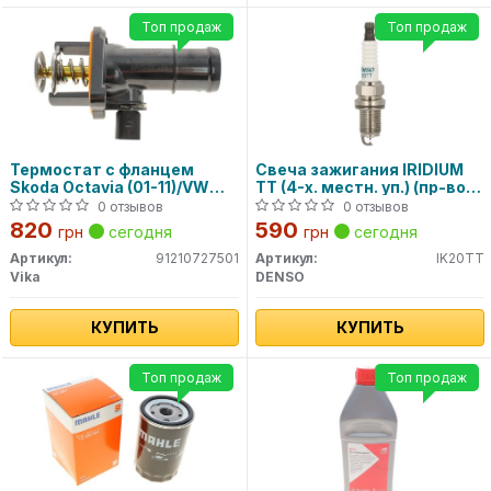
Топ продаж
Топ продаж
Термостат с фланцем
Свеча зажигания IRIDIUM
Skoda Octavia (01-11)/VW
TT (4-х. местн. уп.) (пр-во
Golf (96-03)/Audi A3 (97-03)
DENSO)
0 отзывов
0 отзывов
(91210727501) VIKA
820
590
грн
сегодня
грн
сегодня
Артикул:
91210727501
Артикул:
IK20TT
Vika
DENSO
КУПИТЬ
КУПИТЬ
Топ продаж
Топ продаж