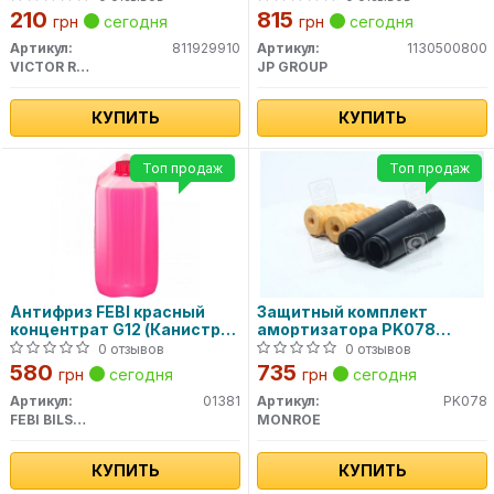
210
815
грн
сегодня
грн
сегодня
Артикул:
811929910
Артикул:
1130500800
VICTOR REINZ
JP GROUP
КУПИТЬ
КУПИТЬ
Топ продаж
Топ продаж
Антифриз FEBI красный
Защитный комплект
концентрат G12 (Канистра
амортизатора PK078
1,5л)
MONROE
0 отзывов
0 отзывов
580
735
грн
сегодня
грн
сегодня
Артикул:
01381
Артикул:
PK078
FEBI BILSTEIN
MONROE
КУПИТЬ
КУПИТЬ