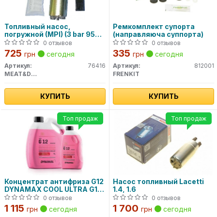
Топливный насос,
Ремкомплект супорта
погружной (MPI) (3 bar 95
(направляюча суппорта)
l/h) 76416 MEAT&DORIA
0 отзывов
0 отзывов
725
335
грн
сегодня
грн
сегодня
Артикул:
76416
Артикул:
812001
MEAT&DORIA
FRENKIT
КУПИТЬ
КУПИТЬ
Топ продаж
Топ продаж
Концентрат антифриза G12
Насос топливный Lacetti
DYNAMAX COOL ULTRA G12
1.4, 1.6
(4L)
0 отзывов
0 отзывов
1 115
1 700
грн
сегодня
грн
сегодня