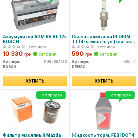
Аккумулятор AGM 95 Ah 12v
Свеча зажигания IRIDIUM
BOSCH
TT (4-х. местн. уп.) (пр-во
DENSO)
0 отзывов
0 отзывов
10 330
590
грн
сегодня
грн
сегодня
Артикул:
0092S5A130
Артикул:
IK20TT
BOSCH
DENSO
КУПИТЬ
КУПИТЬ
Топ продаж
Топ продаж
Фильтр масляный Mazda
Жидкость торм. FEBI DOT4