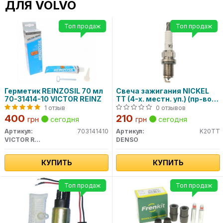
ДЛЯ VOLVO
Топ продаж
Топ продаж
Герметик REINZOSIL 70 мл
Свеча зажигания NICKEL
70-31414-10 VICTOR REINZ
TT (4-х. местн. уп.) (пр-во
DENSO)
1 отзыв
0 отзывов
400
210
грн
сегодня
грн
сегодня
Артикул:
703141410
Артикул:
K20TT
VICTOR REINZ
DENSO
КУПИТЬ
КУПИТЬ
Топ продаж
Топ продаж