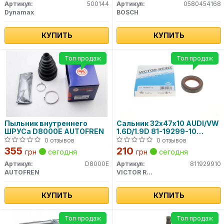
Артикул:
500144
Артикул:
0580454168
Dynamax
BOSCH
КУПИТЬ
КУПИТЬ
Топ продаж
Топ продаж
Пыльник внутреннего
Сальник 32х47х10 AUDI/VW
ШРУСа D8000E AUTOFREN
1.6D/1.9D 81-19299-10
VICTOR REINZ
0 отзывов
0 отзывов
355
210
грн
сегодня
грн
сегодня
Артикул:
D8000E
Артикул:
811929910
AUTOFREN
VICTOR REINZ
КУПИТЬ
КУПИТЬ
Топ продаж
Топ продаж