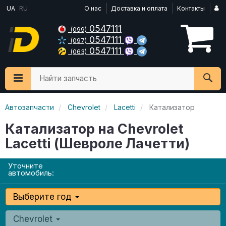
UA
RU
О нас
Доставка и оплата
Контакты
0547111
(099)
0547111
(097)
0547111
(063)
Найти запчасть
Автозапчасти
Chevrolet
Lacetti
Катализатор
Катализатор на Chevrolet
Lacetti (Шевроле Лачетти)
Уточните
автомобиль:
Выберите год
Chevrolet