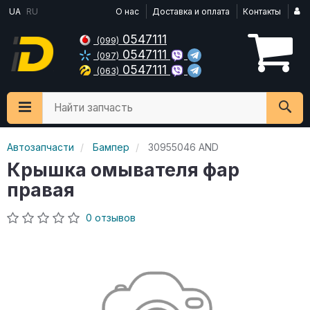
UA
RU
О нас
Доставка и оплата
Контакты
0547111
(099)
0547111
(097)
0547111
(063)
Найти запчасть
Автозапчасти
Бампер
30955046 AND
Крышка омывателя фар
правая
0 отзывов