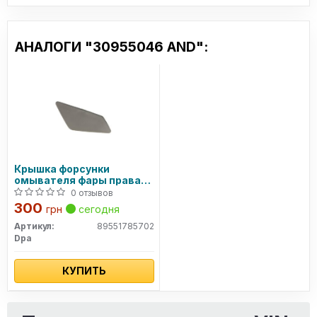
АНАЛОГИ "30955046 AND":
Крышка форсунки
омывателя фары правая
Skoda Superb III (3V3) (15-)
0 отзывов
(89551785702) DPA
300
грн
сегодня
Артикул:
89551785702
Dpa
КУПИТЬ