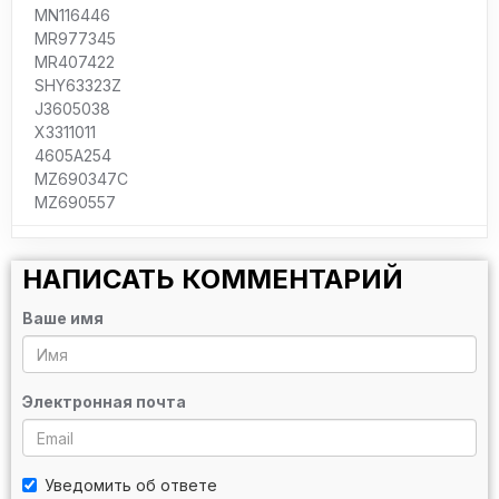
MN116446
MR977345
MR407422
SHY63323Z
J3605038
X3311011
4605A254
MZ690347C
MZ690557
НАПИСАТЬ КОММЕНТАРИЙ
Ваше имя
Электронная почта
Уведомить об ответе