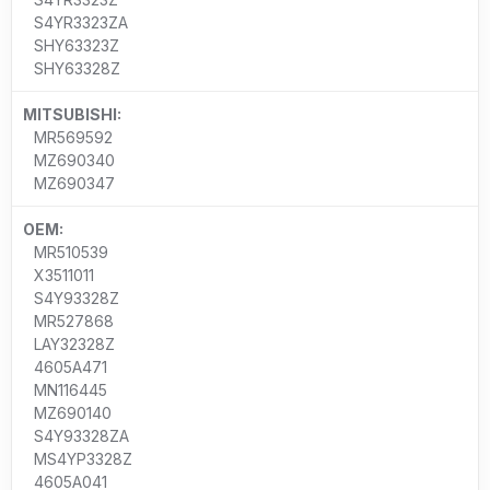
S4YR3323ZA
SHY63323Z
SHY63328Z
MITSUBISHI:
MR569592
MZ690340
MZ690347
OEM:
MR510539
X3511011
S4Y93328Z
MR527868
LAY32328Z
4605A471
MN116445
MZ690140
S4Y93328ZA
MS4YP3328Z
4605A041