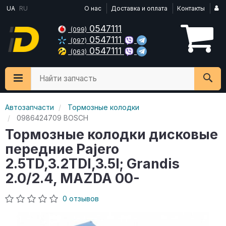
UA
RU
О нас
Доставка и оплата
Контакты
0547111
(099)
0547111
(097)
0547111
(063)
Найти запчасть
Автозапчасти
Тормозные колодки
0986424709 BOSCH
Тормозные колодки дисковые
передние Pajero
2.5TD,3.2TDI,3.5I; Grandis
2.0/2.4, MAZDA 00-
0 отзывов