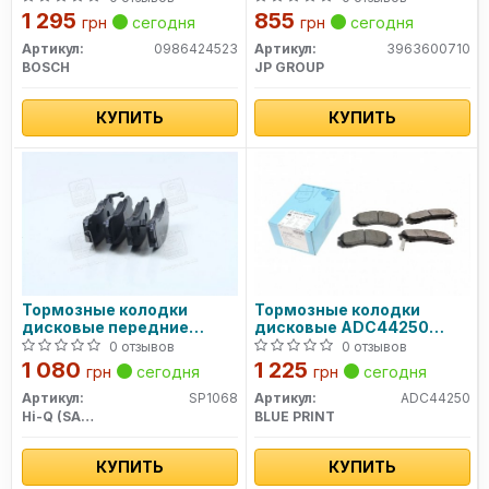
90-,L200/400, Galant,
1 295
855
грн
сегодня
грн
сегодня
Lancer 0986424523
BOSCH
Артикул:
0986424523
Артикул:
3963600710
BOSCH
JP GROUP
КУПИТЬ
КУПИТЬ
Тормозные колодки
Тормозные колодки
дисковые передние
дисковые ADC44250
SP1068 SANGSIN BRAKE
BLUE PRINT
0 отзывов
0 отзывов
1 080
1 225
грн
сегодня
грн
сегодня
Артикул:
SP1068
Артикул:
ADC44250
Hi-Q (SANGSIN)
BLUE PRINT
КУПИТЬ
КУПИТЬ