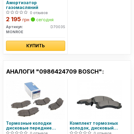
Амортизатор
газомасляний
0 отзывов
2 195
грн
сегодня
Артикул:
D7003S
MONROE
КУПИТЬ
АНАЛОГИ "0986424709 BOSCH":
Тормозные колодки
Комплект тормозных
дисковые передние
колодок, дисковый
MITSUBISHI Pajero
тормоз JP GROUP
0 отзывов
0 отзывов