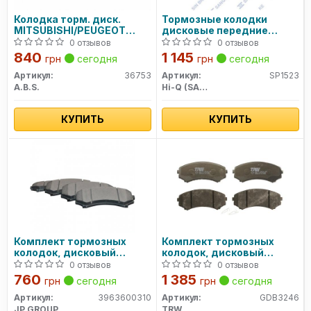
Колодка торм. диск.
Тормозные колодки
MITSUBISHI/PEUGEOT
дисковые передние
GALANT/PAJERO/4007
SANGSIN BRAKE
0 отзывов
0 отзывов
передн. (пр-во ABS)
840
1 145
грн
сегодня
грн
сегодня
Артикул:
36753
Артикул:
SP1523
A.B.S.
Hi-Q (SANGSIN)
КУПИТЬ
КУПИТЬ
Комплект тормозных
Комплект тормозных
колодок, дисковый
колодок, дисковый
тормоз JP GROUP
тормоз GDB3246 TRW
0 отзывов
0 отзывов
760
1 385
грн
сегодня
грн
сегодня
Артикул:
3963600310
Артикул:
GDB3246
JP GROUP
TRW