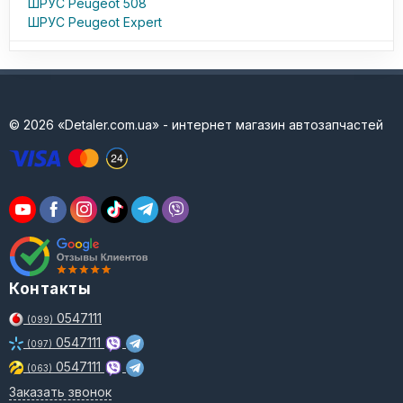
ШРУС Peugeot 508
ШРУС Peugeot Expert
© 2026 «Detaler.com.ua» - интернет магазин автозапчастей
Контакты
0547111
(099)
0547111
(097)
0547111
(063)
Заказать звонок