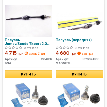
Полуось
Полуось (передняя)
Jumpy/Scudo/Expert 2.0D
07- Пр.
0 отзывов
0 отзывов
4 715
4 680
грн
срок 2 дн.
грн
завтра
Артикул:
DS1401R
Артикул:
302004190046
BGA
MAGNETI MARELLI
КУПИТЬ
КУПИТЬ