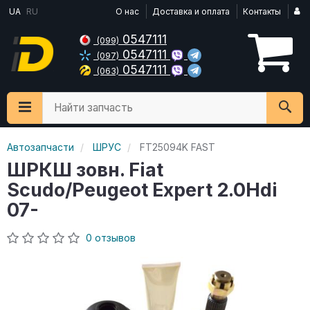
UA
RU
О нас
Доставка и оплата
Контакты
0547111
(099)
0547111
(097)
0547111
(063)
Найти запчасть
Автозапчасти
ШРУС
FT25094K FAST
ШРКШ зовн. Fiat
Scudo/Peugeot Expert 2.0Hdi
07-
0 отзывов