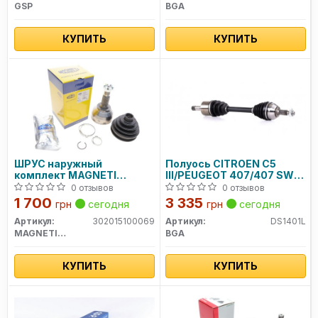
GSP
BGA
КУПИТЬ
КУПИТЬ
ШРУС наружный
Полуось CITROEN C5
комплект MAGNETI
III/PEUGEOT 407/407 SW
MARELLI
2.0D/2.2D 04- Л.
0 отзывов
0 отзывов
1 700
3 335
грн
сегодня
грн
сегодня
Артикул:
302015100069
Артикул:
DS1401L
MAGNETI MARELLI
BGA
КУПИТЬ
КУПИТЬ