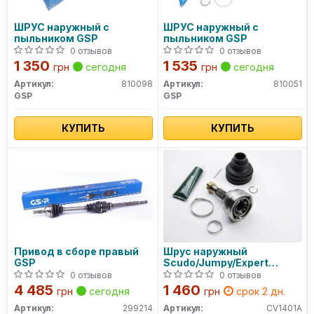
ШРУС наружный с
ШРУС наружный с
пыльником GSP
пыльником GSP
0 отзывов
0 отзывов
1 350
1 535
грн
сегодня
грн
сегодня
Артикул:
810098
Артикул:
810051
GSP
GSP
КУПИТЬ
КУПИТЬ
Привод в сборе правый
Шрус наружный
GSP
Scudo/Jumpy/Expert
2.0HDi 07-
0 отзывов
0 отзывов
4 485
1 460
грн
сегодня
грн
срок 2 дн.
Артикул:
299214
Артикул:
CV1401A