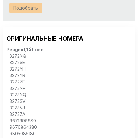
Подобрать
ОРИГИНАЛЬНЫЕ НОМЕРА
Peugeot/Citroen:
3272NQ
3272SE
3272YH
3272YR
3272ZF
3273NP
3273NQ
3273SV
3273VJ
3273ZA
9671999980
9676864380
9805086180