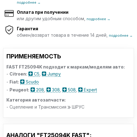
подробнее →
Оплата при получении
или другим удобным способом,
подробнее →
Гарантия
обмен/возврат товара в течение 14 дней,
подробнее →
ПРИМЕНЯЕМОСТЬ
FAST FT25094K подходит к маркам/моделям авто:
-
Citroen:
C5
,
Jumpy
-
Fiat:
Scudo
-
Peugeot:
208
,
308
,
508
,
Expert
Категория автозапчасти:
- Сцепление и Трансмиссия
ШРУС
АНАЛОГИ "FT25094K FAST":