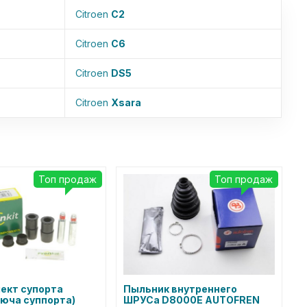
Citroen
C2
Citroen
C6
Citroen
DS5
Citroen
Xsara
Топ продаж
Топ продаж
ект супорта
Пыльник внутреннего
юча суппорта)
ШРУСа D8000E AUTOFREN