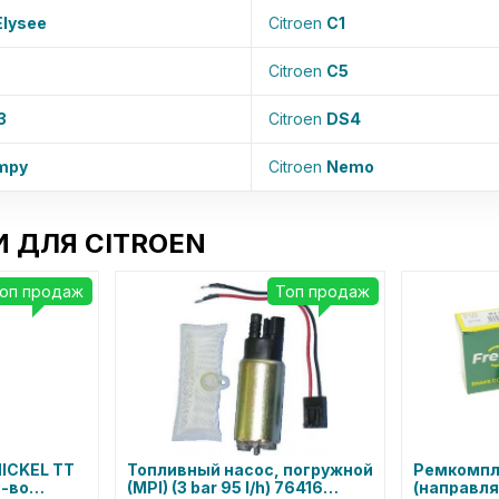
Elysee
Citroen
C1
Citroen
C5
3
Citroen
DS4
mpy
Citroen
Nemo
 ДЛЯ CITROEN
оп продаж
Топ продаж
ICKEL TT
Топливный насос, погружной
Ремкомпл
р-во
(MPI) (3 bar 95 l/h) 76416
(направля