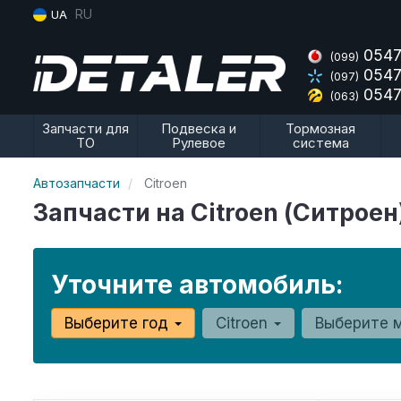
RU
UA
0547
(099)
0547
(097)
0547
(063)
Запчасти для
Подвеска и
Тормозная
ТО
Рулевое
система
Автозапчасти
Citroen
Запчасти на Citroen (Ситроен
Уточните автомобиль:
Выберите год
Citroen
Выберите 