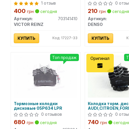
DENSO)
1 отзыв
0 отзы
400
210
грн
сегодня
грн
сегодня
Артикул:
703141410
Артикул:
VICTOR REINZ
DENSO
КУПИТЬ
Код: 17227-33
КУПИТЬ
К
Топ продаж
Т
Оригинал
Тормозные колодки
Колодка торм. дис
дисковые 05P634 LPR
AUDI,CITROEN,FO
задн. (пр-во REMS
0 отзывов
0 отзы
680
740
грн
сегодня
грн
сегодн