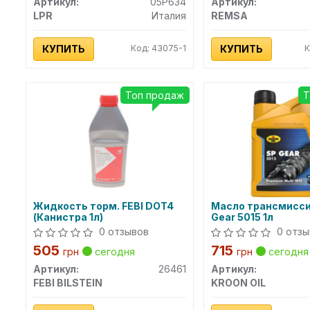
Артикул:
05P634
Артикул:
LPR
Италия
REMSA
КУПИТЬ
Код: 43075-1
КУПИТЬ
К
Топ продаж
Т
Жидкость торм. FEBI DOT4
Масло трансмисси
(Канистра 1л)
Gear 5015 1л
0 отзывов
0 отзы
505
715
грн
сегодня
грн
сегодня
Артикул:
26461
Артикул:
FEBI BILSTEIN
KROON OIL