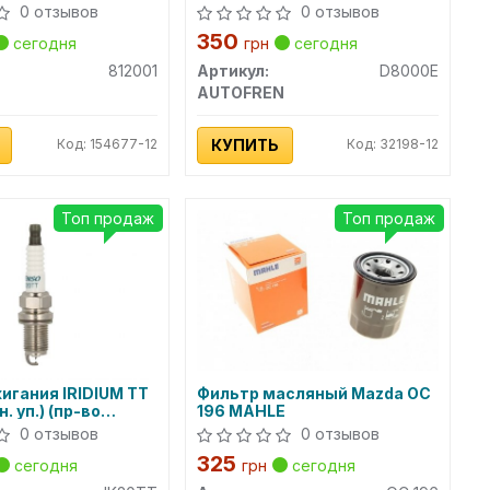
0 отзывов
0 отзывов
350
сегодня
грн
сегодня
812001
Артикул:
D8000E
AUTOFREN
Код: 154677-12
КУПИТЬ
Код: 32198-12
Топ продаж
Топ продаж
игания IRIDIUM TT
Фильтр масляный Mazda OC
. уп.) (пр-во
196 MAHLE
0 отзывов
0 отзывов
325
сегодня
грн
сегодня