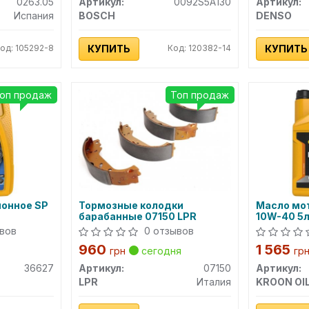
0263.05
Артикул:
0092S5A130
Артикул:
Испания
BOSCH
DENSO
од: 105292-8
КУПИТЬ
Код: 120382-14
КУПИТЬ
оп продаж
Топ продаж
онное SP
Тормозные колодки
Масло мо
барабанные 07150 LPR
10W-40 5
вов
0 отзывов
960
1 565
грн
сегодня
гр
36627
Артикул:
07150
Артикул:
LPR
Италия
KROON OI