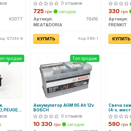
MEAT&DORIA
вов
0 отзывов
725
330
грн
сегодня
грн
K20TT
Артикул:
76416
Артикул:
MEAT&DORIA
FRENKIT
од: 127244-8
КУПИТЬ
Код: 5155-1
КУПИТЬ
оп продаж
Топ продаж
к.
Аккумулятор AGM 95 Ah 12v
Свеча заж
RD,PEUGEOT,RENAULT,SEAT,SKODA,VW
BOSCH
(4-х. местн
A)
DENSO)
вов
0 отзывов
10 330
590
я
грн
сегодня
грн