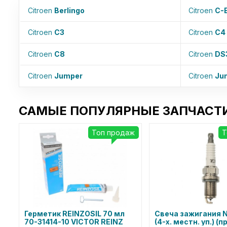
Citroen
Berlingo
Citroen
C-
Citroen
C3
Citroen
C4
Citroen
C8
Citroen
DS
Citroen
Jumper
Citroen
Ju
САМЫЕ ПОПУЛЯРНЫЕ ЗАПЧАСТИ
Топ продаж
Т
Герметик REINZOSIL 70 мл
Свеча зажигания N
70-31414-10 VICTOR REINZ
(4-х. местн. уп.) (п