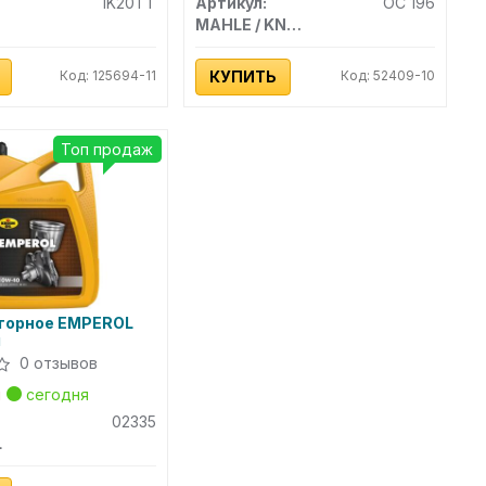
IK20TT
Артикул:
OC 196
MAHLE / KNECHT
Код: 125694-11
КУПИТЬ
Код: 52409-10
Топ продаж
торное EMPEROL
л
0 отзывов
н
сегодня
02335
L