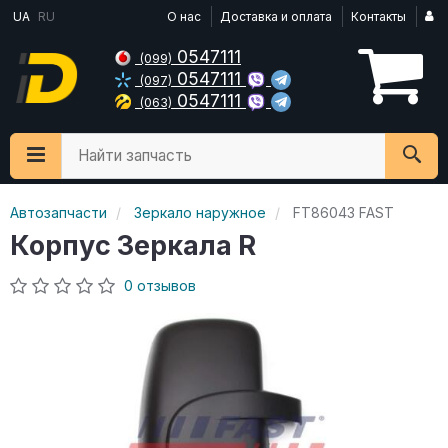
UA
RU
О нас
Доставка и оплата
Контакты
0547111
(099)
0547111
(097)
0547111
(063)
Найти запчасть
Автозапчасти
Зеркало наружное
FT86043 FAST
Корпус Зеркала R
0 отзывов