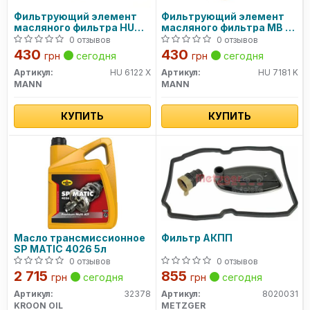
Фильтрующий элемент
Фильтрующий элемент
масляного фильтра HU
масляного фильтра MB -
612/2 X MANN
SPRINTER, VITO HU 718/1 K
0 отзывов
0 отзывов
MANN
430
430
грн
сегодня
грн
сегодня
Артикул:
HU 6122 X
Артикул:
HU 7181 K
MANN
MANN
КУПИТЬ
КУПИТЬ
Масло трансмиссионное
Фильтр АКПП
SP MATIC 4026 5л
0 отзывов
0 отзывов
2 715
855
грн
сегодня
грн
сегодня
Артикул:
32378
Артикул:
8020031
KROON OIL
METZGER