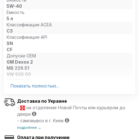
5W-40
Емкость
5 л
Классификация ACEA
C3
Классификация API
SN
CF
Допуски OEM
GM Dexos 2
MB 229.51
VW 505 00
VW 505 01
Показать полностью...
Renault RN 0700
Renault RN 0710
Ford WSS-M2C 917-A
Доставка по Украине
Porsche A-40
-
на отделение Новой Почты или курьером до
BMW Longlife-04
двери
Caterpillar ECF-1a
- самовывоз в г. Киев
Cummins CES 20076
подробнее →
Cummins CES 20077
MTU Type-2
Оплата при получении