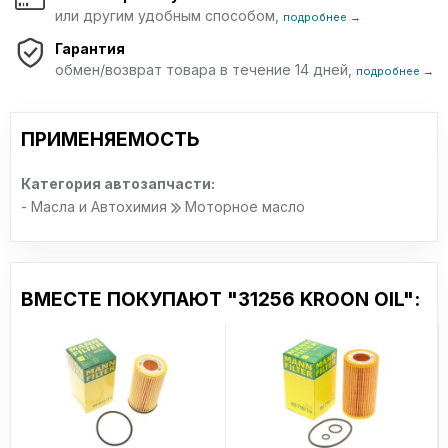
Man M 3275-1
или другим удобным способом,
подробнее →
Cummins CES 20078
Гарантия
Detroit Diesel DDC 93K215
обмен/возврат товара в течение 14 дней,
Mack EO M Plus
подробнее →
PSA B71 2290
Fiat 9.55535-S1
Allison C4
ПРИМЕНЯЕМОСТЬ
Chrysler MS 6395
Valtra CR
Категория автозапчасти:
Volvo VCC RBS0 -2AE
- Масла и Автохимия
Моторное масло
Deutz DQC-II-10
Voith Class A
Iveco 18-1811 SC1
ZF-TE ML 07C
Scania LDF
ВМЕСТЕ ПОКУПАЮТ "31256 KROON OIL":
JDQ-78A
Jaguar Land Rover STJLR.03.5005
Тип
синтетическое