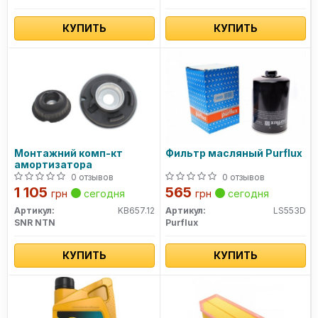
КУПИТЬ
КУПИТЬ
Монтажний комп-кт
Фильтр масляный Purflux
амортизатора
0 отзывов
0 отзывов
1 105
565
грн
сегодня
грн
сегодня
Артикул:
KB657.12
Артикул:
LS553D
SNR NTN
Purflux
КУПИТЬ
КУПИТЬ