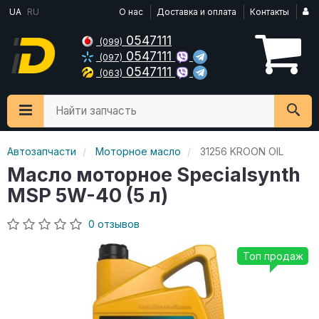
UA
RU
О нас
Доставка и оплата
Контакты
0547111
(099)
0547111
(097)
0547111
(063)
Найти запчасть
Автозапчасти
Моторное масло
31256 KROON OIL
Масло моторное Specialsynth
MSP 5W-40 (5 л)
0 отзывов
Топ продаж