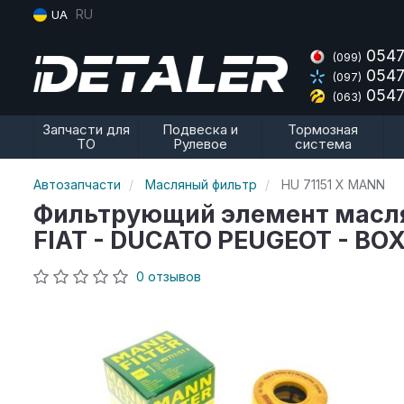
RU
UA
0547
(099)
0547
(097)
0547
(063)
Запчасти для
Подвеска и
Тормозная
ТО
Рулевое
система
Автозапчасти
Масляный фильтр
HU 71151 X MANN
Фильтрующий элемент маслян
FIAT - DUCATO PEUGEOT - BOX
0 отзывов