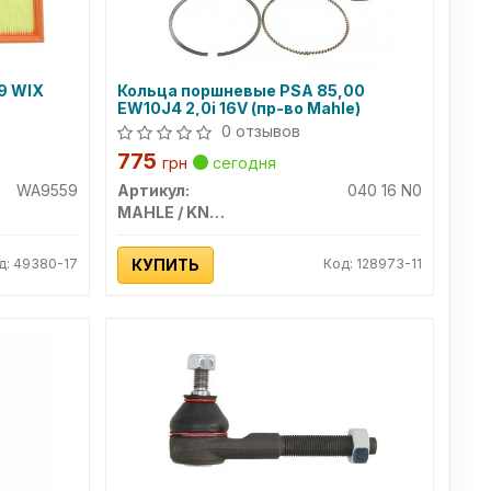
9 WIX
Кольца поршневые PSA 85,00
EW10J4 2,0i 16V (пр-во Mahle)
0 отзывов
775
грн
сегодня
WA9559
Артикул:
040 16 N0
MAHLE / KNECHT
д: 49380-17
КУПИТЬ
Код: 128973-11