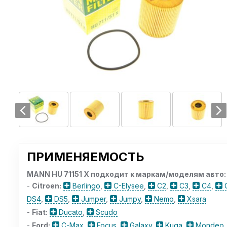
ПРИМЕНЯЕМОСТЬ
MANN HU 71151 X подходит к маркам/моделям авто:
-
Citroen:
Berlingo
,
C-Elysee
,
C2
,
C3
,
C4
,
DS4
,
DS5
,
Jumper
,
Jumpy
,
Nemo
,
Xsara
-
Fiat:
Ducato
,
Scudo
-
Ford:
C-Max
,
Focus
,
Galaxy
,
Kuga
,
Mondeo