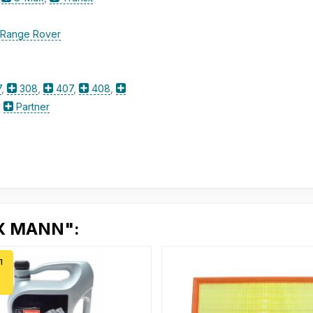
Range Rover
7
,
308
,
407
,
408
,
,
Partner
X MANN":
л