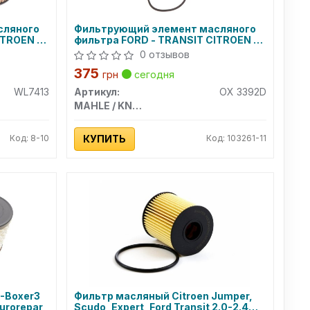
сляного
Фильтрующий элемент масляного
ITROEN -
фильтра FORD - TRANSIT CITROEN -
DUCATO
BERLINGO, JUMPER FIAT - DUCATO
0 отзывов
PEUGEO MAHLE
375
RS
грн
сегодня
WL7413
Артикул:
OX 3392D
MAHLE / KNECHT
Код: 8-10
КУПИТЬ
Код: 103261-11
-Boxer3
Фильтр масляный Citroen Jumper,
urorepar
Scudo, Expert, Ford Transit 2.0-2.4