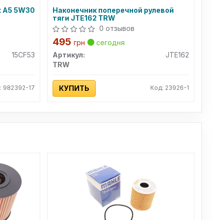
t A5 5W30
Наконечник поперечной рулевой
тяги JTE162 TRW
0 отзывов
495
грн
сегодня
15CF53
Артикул:
JTE162
TRW
: 982392-17
КУПИТЬ
Код: 23926-1