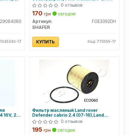
Hd, тип Hengst - Прямой
0 отзывов
(FOE339/2DH) SHAFER
170
грн
сегодня
629084080
Артикул:
FOE3392DH
SHAFER
 1045340-17
КУПИТЬ
Код: 770555-17
ля
Фильтр масляный Land rover
 16V, 2.0
Defender cabrio 2.4 (07-16),Land
ANN)
rover Defender stati
0 отзывов
195
грн
сегодня