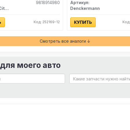
9818914980
Артикул:
Peugeot/Citroen
Denckermann
Ь
Код: 252169-12
КУПИТЬ
Код
Смотреть все аналоги ↓
 для моего авто