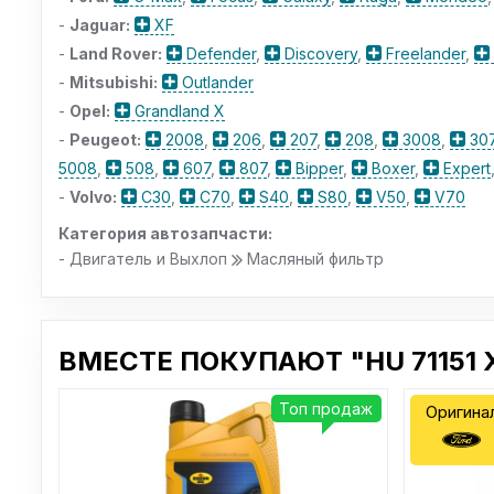
-
Jaguar:
XF
-
Land Rover:
Defender
,
Discovery
,
Freelander
,
-
Mitsubishi:
Outlander
-
Opel:
Grandland X
-
Peugeot:
2008
,
206
,
207
,
208
,
3008
,
30
5008
,
508
,
607
,
807
,
Bipper
,
Boxer
,
Expert
-
Volvo:
C30
,
C70
,
S40
,
S80
,
V50
,
V70
Категория автозапчасти:
- Двигатель и Выхлоп
Масляный фильтр
ВМЕСТЕ ПОКУПАЮТ "HU 71151 
Топ продаж
Оригина