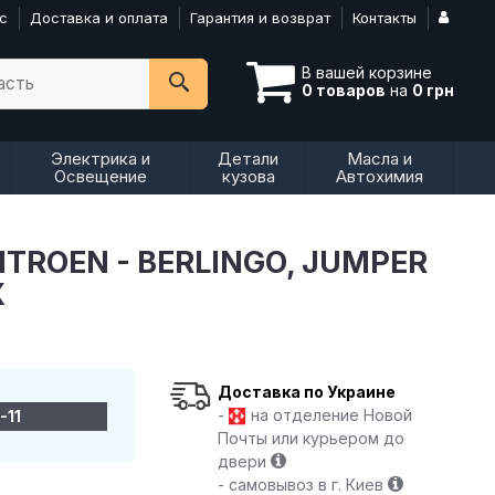
с
Доставка и оплата
Гарантия и возврат
Контакты
В вашей корзине
асть
0 товаров
на
0 грн
Электрика и
Детали
Масла и
Освещение
кузова
Автохимия
ITROEN - BERLINGO, JUMPER
X
Доставка по Украине
-
на отделение Новой
-11
Почты или курьером до
двери
- самовывоз в г. Киев