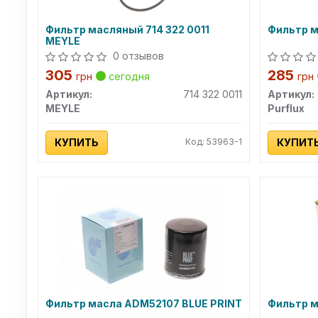
Фильтр масляный 714 322 0011
Фильтр м
MEYLE
0 отзывов
305
285
грн
сегодня
грн
Артикул:
714 322 0011
Артикул:
MEYLE
Purflux
КУПИТЬ
Код: 53963-1
КУПИТ
Фильтр масла ADM52107 BLUE PRINT
Фильтр 