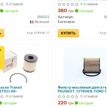
0 отзывов
0 отзывов
360
сегодня
грн
сегодня
586503
Артикул:
1
Франция
Eurorepar
Ь
Код: 878418-17
КУПИТЬ
Код:
л
асла Transit
Фильтр масляный двигате
.2TDCi 06-
PEUGEOT, CITROEN, FORD 1.4
HDI 04- (пр-во DENCKERM
0 отзывов
0 отзывов
220
сегодня
грн
сегодня