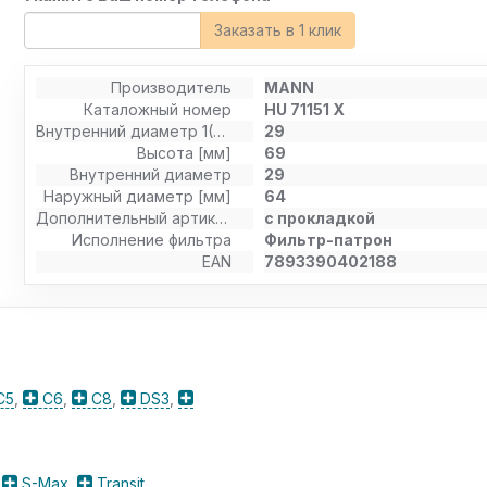
Заказать в 1 клик
Производитель
MANN
Каталожный номер
HU 71151 X
Внутренний диаметр 1(мм)
29
Высота [мм]
69
Внутренний диаметр
29
Наружный диаметр [мм]
64
Дополнительный артикул / Дополнительная информация
с прокладкой
Исполнение фильтра
Фильтр-патрон
EAN
7893390402188
C5
,
C6
,
C8
,
DS3
,
,
S-Max
,
Transit