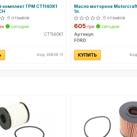
 комплект ГРМ CT1140K1
Масло моторное Motorcraf
CH
1л.
0 отзывов
0 отзывов
605
рн
сегодня
грн
сегодня
CT1140K1
Артикул:
h
FORD
Ь
Код: 35839-11
КУПИТЬ
Код