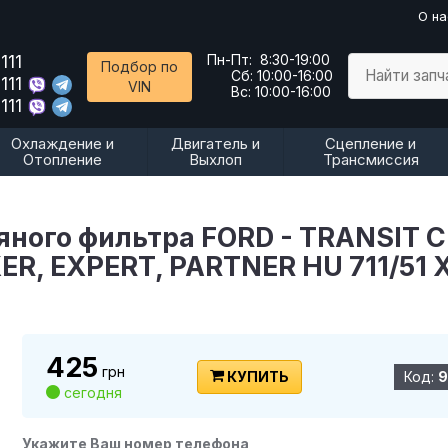
О на
111
Пн-Пт:
8:30-19:00
Подбор по
Найти запч
Сб:
10:00-16:00
111
VIN
Вс:
10:00-16:00
111
Охлаждение и
Двигатель и
Сцепление и
Отопление
Выхлоп
Трансмиссия
ого фильтра FORD - TRANSIT C
ER, EXPERT, PARTNER HU 711/51 
425
грн
КУПИТЬ
Код:
9
сегодня
Укажите Ваш номер телефона