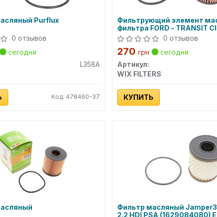
асляный Purflux
Фильтрующий элемент ма
фильтра FORD - TRANSIT C
BERLINGO, JUMPER FIAT - 
0 отзывов
0 отзывов
PEUGEOT - BOXER, EXPERT,
270
PARTNER WL7413 WIX FILTE
сегодня
грн
сегодня
L358A
Артикул:
WIX FILTERS
Ь
Код: 478460-37
КУПИТЬ
масляный
Фильтр масляный Jamper3
2.2 HDI PSA (1629084080) E