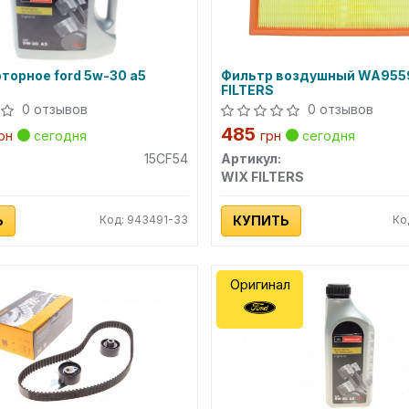
торное ford 5w-30 a5
Фильтр воздушный WA955
FILTERS
0 отзывов
0 отзывов
485
рн
сегодня
грн
сегодня
15CF54
Артикул:
WIX FILTERS
Ь
Код: 943491-33
КУПИТЬ
Ко
Оригинал