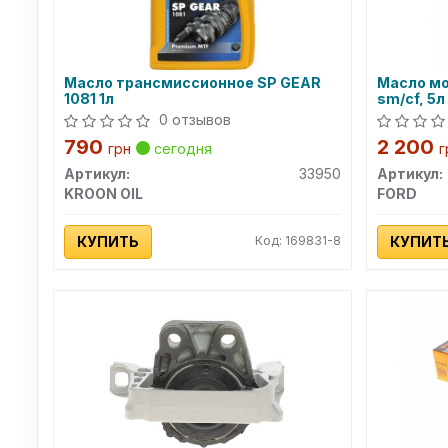
Масло трансмиссионное SP GEAR
Масло мо
1081 1л
sm/cf, 5л
0 отзывов
790
2 200
грн
сегодня
г
Артикул:
33950
Артикул:
KROON OIL
FORD
КУПИТЬ
Код: 169831-8
КУПИТ