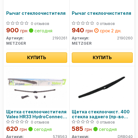
Рычаг стеклоочистителя
Рычаг стеклоочистителя
0 отзывов
0 отзывов
900
940
грн
сегодня
грн
срок 2 дн.
Артикул:
2190261
Артикул:
2190260
METZGER
METZGER
КУПИТЬ
КУПИТЬ
Щетка стеклоочистителя
Щетка стеклоочист. 400
Valeo HR33 HydroConnect
стекла заднего (пр-во
Rear 34cm x 1шт. VALEO
Denso)
0 отзывов
0 отзывов
620
585
грн
сегодня
грн
сегодня
Артикул:
578563
Артикул:
DRB040