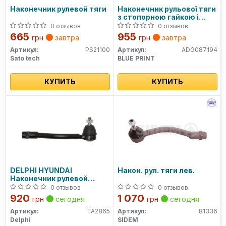
Наконечник рулевой тяги
Наконечник рульової тяги
з стопорною гайкою і
шплінтом
0 отзывов
0 отзывов
665
955
грн
завтра
грн
завтра
Артикул:
PS21100
Артикул:
ADG087194
Sato tech
BLUE PRINT
КУПИТЬ
КУПИТЬ
DELPHI HYUNDAI
Након. рул. тяги лев.
Наконечник рулевой
левый Solaris,Kia Rio III
0 отзывов
0 отзывов
920
1 070
грн
сегодня
грн
сегодня
Артикул:
TA2865
Артикул:
81336
Delphi
SIDEM