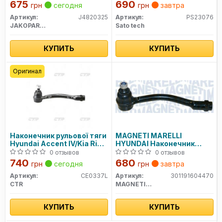
675
690
грн
сегодня
грн
завтра
Артикул:
J4820325
Артикул:
PS23076
JAKOPARTS
Sato tech
КУПИТЬ
КУПИТЬ
Оригинал
Наконечник рульової тяги
MAGNETI MARELLI
Hyundai Accent IV/Kia Rio
HYUNDAI Наконечник
III 10- Л. (CEKH-46L)
рулевой левый Solaris,Kia
0 отзывов
0 отзывов
Rio III
740
680
грн
сегодня
грн
завтра
Артикул:
CE0337L
Артикул:
301191604470
CTR
MAGNETI MARELLI
КУПИТЬ
КУПИТЬ