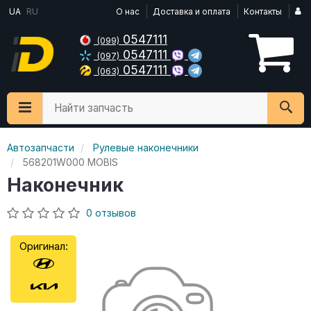
UA
RU
О нас
Доставка и оплата
Контакты
0547111
(099)
0547111
(097)
0547111
(063)
Найти запчасть
Автозапчасти
Рулевые наконечники
568201W000 MOBIS
Наконечник
0 отзывов
Оригинал: