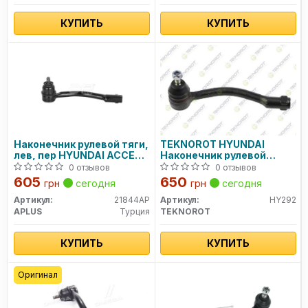
КУПИТЬ
КУПИТЬ
Наконечник рулевой тяги,
TEKNOROT HYUNDAI
лев, пер HYUNDAI ACCENT
Наконечник рулевой
IV (RB) [11/10-]
левый Solaris,Kia Rio III
0 отзывов
0 отзывов
605
650
грн
сегодня
грн
сегодня
Артикул:
21844AP
Артикул:
HY292
APLUS
Турция
TEKNOROT
КУПИТЬ
КУПИТЬ
Оригинал