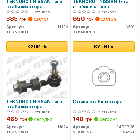
TEKNOROT NISSAN Тяга
TEKNOROT NISSAN Тяга
стабилизатора
стабилизатора
передн.лев./прав.
передн.лев./
0 отзывов
0 отзывов
Note,Micra,Tiida
прав.Pathfinder
385
650
грн
завтра
грн
завтра
03-,Renault Clio
97-,Terrano 98-
Артикул:
N420
Артикул:
N519
TEKNOROT
TEKNOROT
КУПИТЬ
КУПИТЬ
TEKNOROT NISSAN Тяга
Стійка стабілізатора
стабилизатора
передн.лев./прав.Almera
0 отзывов
0 отзывов
00-
485
140
грн
сегодня
грн
сегодня
Артикул:
N624
Артикул:
84.71.736
TEKNOROT
STARLINE
Чехия