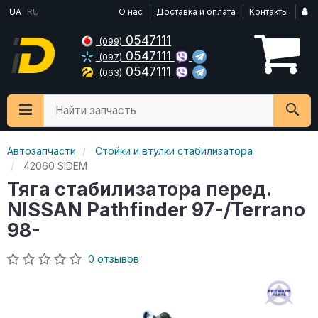
UA
RU
О нас
Доставка и оплата
Контакты
0547111
(099)
0547111
(097)
0547111
(063)
Найти запчасть
Автозапчасти
Стойки и втулки стабилизатора
42060 SIDEM
Тяга стабилизатора перед.
NISSAN Pathfinder 97-/Terrano
98-
0 отзывов