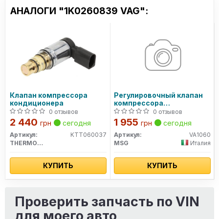
АНАЛОГИ "1K0260839 VAG":
Клапан компрессора
Регулировочный клапан
кондиционера
компрессора
кондиционера SANDEN
0 отзывов
0 отзывов
PXE14 - PXE16
2 440
1 955
грн
сегодня
грн
сегодня
Артикул:
KTT060037
Артикул:
VA1060
THERMOTEC
MSG
Италия
КУПИТЬ
КУПИТЬ
Проверить запчасть по VIN
для моего авто