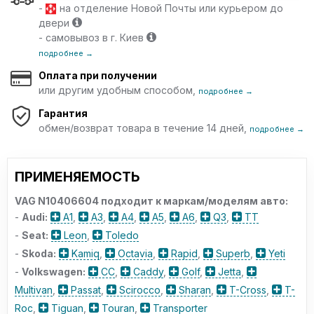
-
на отделение Новой Почты или курьером до
двери
- самовывоз в г. Киев
подробнее →
Оплата при получении
или другим удобным способом,
подробнее →
Гарантия
обмен/возврат товара в течение 14 дней,
подробнее →
ПРИМЕНЯЕМОСТЬ
VAG N10406604 подходит к маркам/моделям авто:
-
Audi:
A1
,
A3
,
A4
,
A5
,
A6
,
Q3
,
TT
-
Seat:
Leon
,
Toledo
-
Skoda:
Kamiq
,
Octavia
,
Rapid
,
Superb
,
Yeti
-
Volkswagen:
CC
,
Caddy
,
Golf
,
Jetta
,
Multivan
,
Passat
,
Scirocco
,
Sharan
,
T-Cross
,
T-
Roc
,
Tiguan
,
Touran
,
Transporter