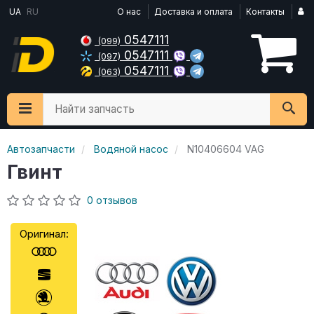
UA
RU
О нас
Доставка и оплата
Контакты
0547111
(099)
0547111
(097)
0547111
(063)
Найти запчасть
Автозапчасти
Водяной насос
N10406604 VAG
Гвинт
0 отзывов
Оригинал: