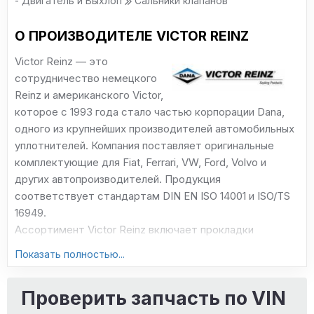
- Двигатель и Выхлоп
Сальники клапанов
О ПРОИЗВОДИТЕЛЕ VICTOR REINZ
Victor Reinz — это
сотрудничество немецкого
Reinz и американского Victor,
которое с 1993 года стало частью корпорации Dana,
одного из крупнейших производителей автомобильных
уплотнителей. Компания поставляет оригинальные
комплектующие для Fiat, Ferrari, VW, Ford, Volvo и
других автопроизводителей. Продукция
соответствует стандартам DIN EN ISO 14001 и ISO/TS
16949.
Ассортимент Victor Reinz включает прокладки
двигателей, сальники, уплотнители, герметики, болты
Показать полностью...
ГБЦ, маслосъемные колпачки и наборы прокладок.
Продукция отличается хорошим качеством, хотя
Проверить запчасть по VIN
оригинальные комплектующие могут быть более
надежными.