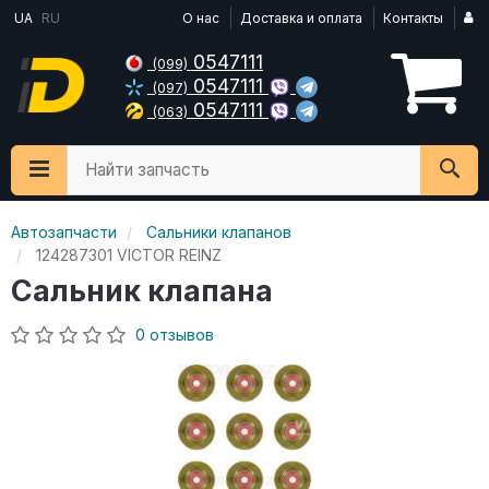
UA
RU
О нас
Доставка и оплата
Контакты
0547111
(099)
0547111
(097)
0547111
(063)
Найти запчасть
Автозапчасти
Сальники клапанов
124287301 VICTOR REINZ
Сальник клапана
0 отзывов