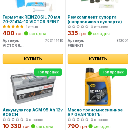
Герметик REINZOSIL 70 мл
Ремкомплект супорта
70-31414-10 VICTOR REINZ
(направляюча суппорта)
1 отзыв
0 отзывов
400
335
грн
сегодня
грн
сегодня
Артикул:
703141410
Артикул:
812001
VICTOR REINZ
FRENKIT
КУПИТЬ
КУПИТЬ
Топ продаж
Топ продаж
Аккумулятор AGM 95 Ah 12v
Масло трансмиссионное
BOSCH
SP GEAR 1081 1л
0 отзывов
0 отзывов
10 330
790
грн
сегодня
грн
сегодня