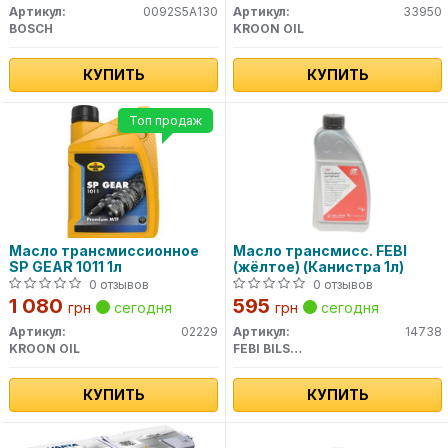
Артикул:
0092S5A130
Артикул:
33950
BOSCH
KROON OIL
КУПИТЬ
КУПИТЬ
Топ продаж
Масло трансмиссионное
Масло трансмисс. FEBI
SP GEAR 1011 1л
(жёлтое) (Канистра 1л)
0 отзывов
0 отзывов
1 080
595
грн
сегодня
грн
сегодня
Артикул:
02229
Артикул:
14738
KROON OIL
FEBI BILSTEIN
КУПИТЬ
КУПИТЬ