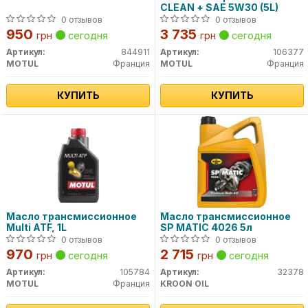
CLEAN + SAE 5W30 (5L)
0 отзывов
0 отзывов
950
3 735
грн
сегодня
грн
сегодня
Артикул:
844911
Артикул:
106377
MOTUL
Франция
MOTUL
Франция
КУПИТЬ
КУПИТЬ
Масло трансмиссионное
Масло трансмиссионное
Multi ATF, 1L
SP MATIC 4026 5л
0 отзывов
0 отзывов
970
2 715
грн
сегодня
грн
сегодня
Артикул:
105784
Артикул:
32378
MOTUL
Франция
KROON OIL