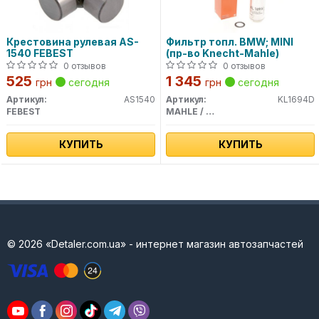
Крестовина рулевая AS-
Фильтр топл. BMW; MINI
1540 FEBEST
(пр-во Knecht-Mahle)
0 отзывов
0 отзывов
525
1 345
грн
сегодня
грн
сегодня
Артикул:
AS1540
Артикул:
KL1694D
FEBEST
MAHLE / KNECHT
КУПИТЬ
КУПИТЬ
© 2026 «Detaler.com.ua» - интернет магазин автозапчастей