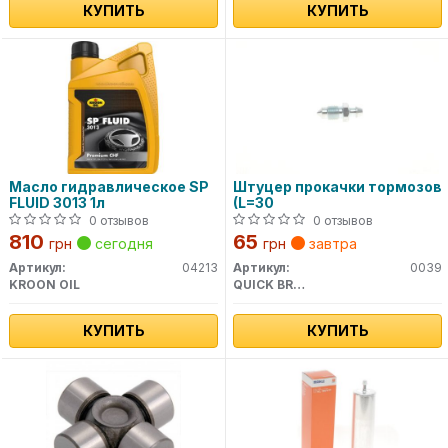
КУПИТЬ
КУПИТЬ
Масло гидравлическое SP
Штуцер прокачки тормозов
FLUID 3013 1л
(L=30
0 отзывов
0 отзывов
810
65
грн
сегодня
грн
завтра
Артикул:
04213
Артикул:
0039
KROON OIL
QUICK BRAKE
КУПИТЬ
КУПИТЬ