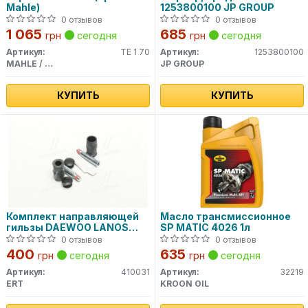
Mahle)
1253800100 JP GROUP
0 отзывов
0 отзывов
1 065
685
грн
сегодня
грн
сегодня
Артикул:
TE 1 70
Артикул:
1253800100
MAHLE / KNECHT
JP GROUP
КУПИТЬ
КУПИТЬ
Комплект направляющей
Масло трансмиссионное
гильзы DAEWOO LANOS
SP MATIC 4026 1л
D7003C (пр-во ERT)
0 отзывов
0 отзывов
400
635
грн
сегодня
грн
сегодня
Артикул:
410031
Артикул:
32219
ERT
KROON OIL