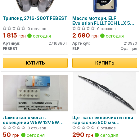
Трипоид 2716-S80T FEBEST
Масло моторн. ELF
Evolution FULLTECH LLX 5W-
30 (Канистра 5л)
0 отзывов
0 отзывов
1 815
2 690
грн
сегодня
грн
сегодня
Артикул:
2716S80T
Артикул:
213920
FEBEST
ELF
Франция
КУПИТЬ
КУПИТЬ
Лампа вспомогат.
Щётка стеклоочистителя
освещения W5W 12V 5W
каркасная 500 мм
W2.1x9.5d (пр-во OSRAM)
9XW178878-201 HELLA
0 отзывов
0 отзывов
50
290
грн
сегодня
грн
сегодня