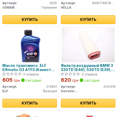
Артикул:
2825
Артикул:
9XW178878201
OSRAM
Германия
HELLA
КУПИТЬ
КУПИТЬ
Масло трансмисс. ELF
Фильтр воздушный BMW 3
Elfmatic G3 ATF3 (Канистра
330TD (E46), 530TD (E39),
1л)
730TD (E38) 98- (пр-во
0 отзывов
0 отзывов
DENCKERMANN)
605
620
грн
сегодня
грн
сегодня
Артикул:
213861
Артикул:
A141218
ELF
Франция
Denckermann
КУПИТЬ
КУПИТЬ