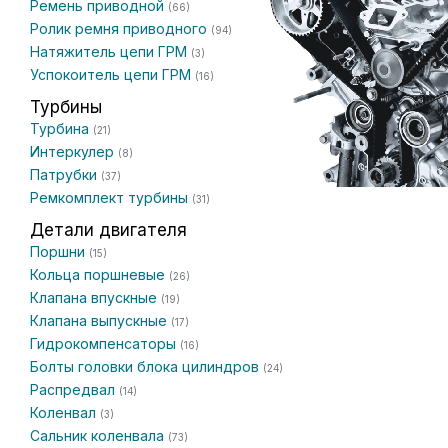
Ремень приводной
(66)
Ролик ремня приводного
(94)
Натяжитель цепи ГРМ
(3)
Успокоитель цепи ГРМ
(16)
Турбины
Турбина
(21)
Интеркулер
(8)
Патрубки
(37)
Ремкомплект турбины
(31)
Детали двигателя
Поршни
(15)
Кольца поршневые
(26)
Клапана впускные
(19)
Клапана выпускные
(17)
Гидрокомпенсаторы
(16)
Болты головки блока цилиндров
(24)
Распредвал
(14)
Коленвал
(3)
Сальник коленвала
(73)