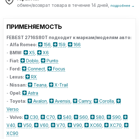
обмен/возврат товара в течение 14 дней,
подробнее →
ПРИМЕНЯЕМОСТЬ
FEBEST 2716S80T подходит к маркам/моделям авто:
-
Alfa Romeo:
156
,
159
,
166
-
BMW:
X5
,
X6
-
Fiat:
Doblo
,
Punto
-
Ford:
Connect
,
Focus
-
Lexus:
RX
-
Nissan:
Teana
,
X-Trail
-
Opel:
Astra
-
Toyota:
Avalon
,
Avensis
,
Camry
,
Corolla
,
Verso
-
Volvo:
C30
,
C70
,
S40
,
S60
,
S80
,
S90
,
V40
,
V50
,
V60
,
V70
,
V90
,
XC60
,
XC70
,
XC90