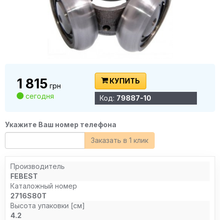
1 815
КУПИТЬ
грн
сегодня
Код:
79887-10
Укажите Ваш номер телефона
Заказать в 1 клик
Производитель
FEBEST
Каталожный номер
2716S80T
Высота упаковки [см]
4.2