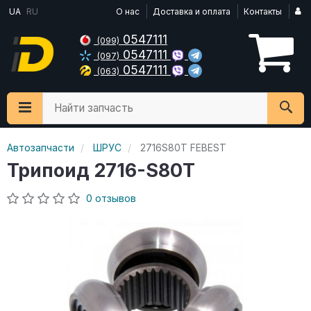
UA
RU
О нас
Доставка и оплата
Контакты
0547111
(099)
0547111
(097)
0547111
(063)
Найти запчасть
Автозапчасти
ШРУС
2716S80T FEBEST
Трипоид 2716-S80T
0 отзывов