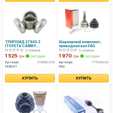
ТРИПОИД 27X43.2
Шарнирный комплект,
(TOYOTA CAMRY
приводной вал FAG
ACV3#/MCV3# 2001-2006)
0 отзывов
0 отзывов
1 525
1 970
грн
сегодня
грн
сегодня
Артикул:
0116MCV30
Артикул:
771045230
FEBEST
FAG
КУПИТЬ
КУПИТЬ