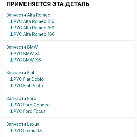
ПРИМЕНЯЕТСЯ ЭТА ДЕТАЛЬ
2T143B436CE
3M513B437RK
Запчасти Alfa Romeo
4371788
ШРУС Alfa Romeo 156
4371795
ШРУС Alfa Romeo 159
4371796
ШРУС Alfa Romeo 166
4490557
4511913
Запчасти BMW
4N513B436XK
ШРУС BMW X5
5083615
ШРУС BMW X6
GM:
Запчасти Fiat
13306862
ШРУС Fiat Doblo
13335155
ШРУС Fiat Punto
13335156
Запчасти Ford
BMW:
ШРУС Ford Connect
31607503538
ШРУС Ford Focus
31607545125
31607565314
Запчасти Lexus
ШРУС Lexus RX
VOLVO: