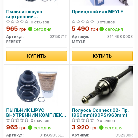
Пыльник шруса
Приводной вал MEYLE
внутренний
(79X86.5X23.5) 0215-071T
0 отзывов
0 отзывов
FEBEST
965
5 490
грн
сегодня
грн
сегодня
Артикул:
0215071T
Артикул:
314 498 0003
FEBEST
MEYLE
КУПИТЬ
КУПИТЬ
ПЫЛЬНИК ШРУС
Полуось Connect 02- Пр.
ВНУТРЕННИЙ КОМПЛЕКТ
(960mm)(90PS/963mm)
82X101X255
0 отзывов
0 отзывов
965
3 920
грн
сегодня
грн
сегодня
Артикул:
0115GSU35LHT
Артикул:
DS2300R