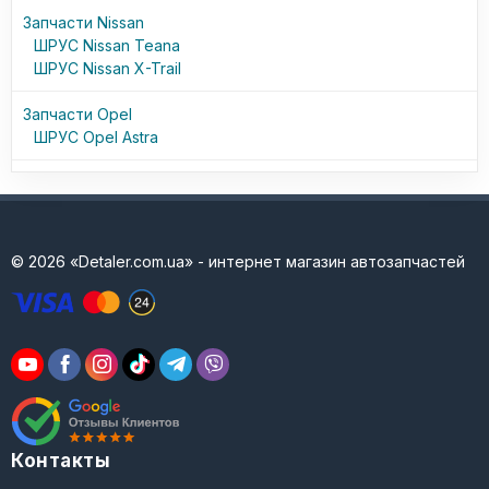
36000164
Запчасти Nissan
36000366
ШРУС Nissan Teana
36000372
ШРУС Nissan X-Trail
36000518
36000521
Запчасти Opel
36000530
ШРУС Opel Astra
36000531
36000536
36000550
36000559
36001459
© 2026 «Detaler.com.ua» - интернет магазин автозапчастей
36002654
36002657
36011286
36011289
36011300
36012359
8251782
8252047
8601888
Контакты
8602568