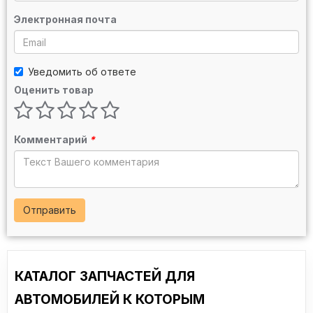
391008H315
4994092
Электронная почта
31607505006
46308126
Уведомить об ответе
Opel:
Оценить товар
0374679
0374899
0374900
Комментарий
*
FORD:
1328363
1383753
1383754
1451463
Отправить
1451464
1477380
1477381
1477841
КАТАЛОГ ЗАПЧАСТЕЙ ДЛЯ
1477842
1501261
АВТОМОБИЛЕЙ К КОТОРЫМ
1501262