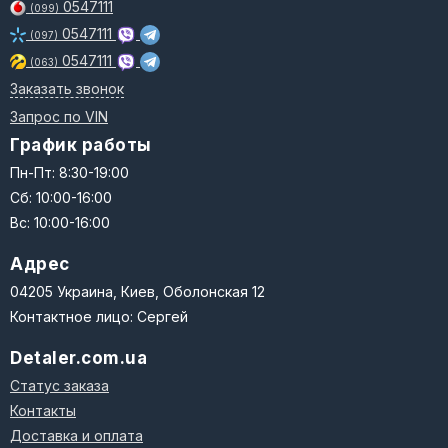
8602574
0547111
(099)
8602575
0547111
(097)
8602576
0547111
(063)
8603786
Заказать звонок
8603789
8603791
Запрос по VIN
8603792
График работы
Пн-Пт: 8:30-19:00
NISSAN:
391008H712
Сб: 10:00-16:00
391008H715
Вс: 10:00-16:00
39100CN000
39101CN000
Адрес
04205 Украина, Киев, Оболонская 12
TOYOTA:
Контактное лицо: Сергей
4303005120
4303005150
Detaler.com.ua
4303005230
4303006280
Статус заказа
4303007010
Контакты
4303009020
Доставка и оплата
430300E010