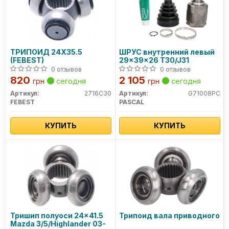
ТРИПОИД 24X35.5
ШРУС внутренний левый
(FEBEST)
29x39x26 T30/J31
0 отзывов
0 отзывов
820
2 105
грн
сегодня
грн
сегодня
Артикул:
2716C30
Артикул:
G71008PC
FEBEST
PASCAL
КУПИТЬ
КУПИТЬ
Тришип полуоси 24x41.5
Трипоид вала приводного
Mazda 3/5/Highlander 03-