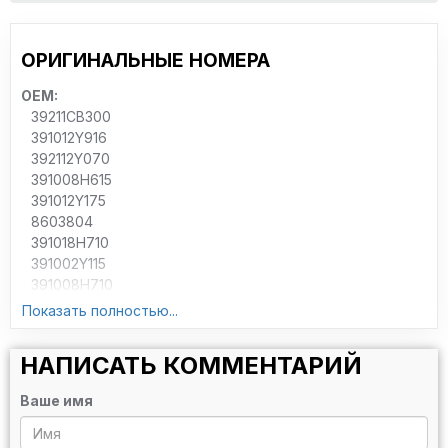
ОРИГИНАЛЬНЫЕ НОМЕРА
OEM:
39211CB300
391012Y916
392112Y070
391008H615
391012Y175
8603804
391018H710
391002Y115
391008H710
31607503537
Показать полностью...
391012Y176
391009H610
НАПИСАТЬ КОММЕНТАРИЙ
391002Y175
391018H810
Ваше имя
391012Y070
391018H315