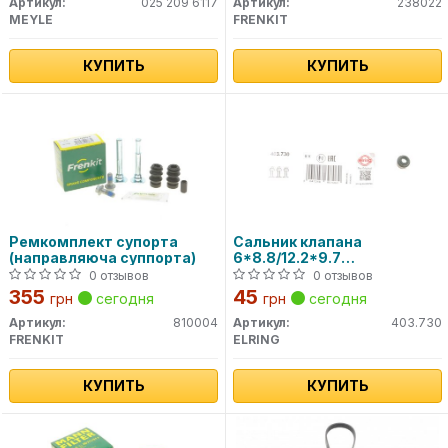
Артикул:
025 209 6117
Артикул:
238022
MEYLE
FRENKIT
КУПИТЬ
КУПИТЬ
Ремкомплект супорта
Сальник клапана
(направляюча суппорта)
6*8.8/12.2*9.7
VW,AUDI,BMW,DB,OPEL
0 отзывов
0 отзывов
403.730 ELRING
355
45
грн
сегодня
грн
сегодня
Артикул:
810004
Артикул:
403.730
FRENKIT
ELRING
КУПИТЬ
КУПИТЬ