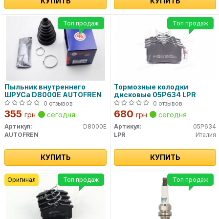
КУПИТЬ
КУПИТЬ
Топ продаж
Топ продаж
Пыльник внутреннего
Тормозные колодки
ШРУСа D8000E AUTOFREN
дисковые 05P634 LPR
0 отзывов
0 отзывов
355
680
грн
сегодня
грн
сегодня
Артикул:
D8000E
Артикул:
05P634
AUTOFREN
LPR
Италия
КУПИТЬ
КУПИТЬ
Оригинал
Топ продаж
Топ продаж