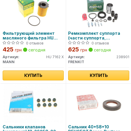
Фильтрующий элемент
Ремкомплект суппорта
масляного фильтра HU
(части суппорта,
716/2 X MANN
уплотнители)
0 отзывов
0 отзывов
425
625
грн
сегодня
грн
сегодня
Артикул:
HU 7162 X
Артикул:
238901
MANN
FRENKIT
КУПИТЬ
КУПИТЬ
Сальники клапанов
Сальник 40*58*10