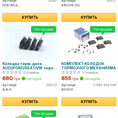
Артикул:
26461
Артикул:
36627
FEBI BILSTEIN
KROON OIL
КУПИТЬ
КУПИТЬ
Топ продаж
Топ продаж
Колодка торм. диск.
КОМПЛЕКТ КОЛОДОК
AUDI/FORD/SEAT/VW задн.
ТОРМОЗНОГО МЕХАНИЗМА
(пр-во ABS)
0 отзывов
0 отзывов
680
855
грн
сегодня
грн
сегодня
Артикул:
366231
Артикул:
0 986 494 596
A.B.S.
BOSCH
КУПИТЬ
КУПИТЬ
Топ продаж