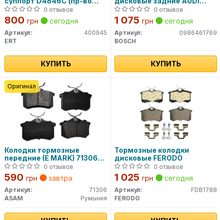
суппорт D4846C (пр-во
дисковые задние AUDI
ERT)
A3,A4,A6; SEAT; VW Golf
0 отзывов
0 отзывов
3/4; SKODA 0986461769
800
1 075
грн
сегодня
грн
сегодня
BOSCH
Артикул:
400945
Артикул:
0986461769
ERT
BOSCH
КУПИТЬ
КУПИТЬ
Оригинал
Колодки тормозные
Тормозные колодки
передние (E MARK) 71306
дисковые FERODO
ASAM
0 отзывов
0 отзывов
590
1 025
грн
завтра
грн
сегодня
Артикул:
71306
Артикул:
FDB1788
ASAM
Румыния
FERODO