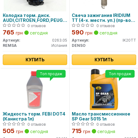
Колодка торм. диск.
Свеча зажигания IRIDIUM
AUDI,CITROEN,FORD,PEUGEOT,RENAULT,SEAT,SKODA,VW
TT (4-х. местн. уп.) (пр-во
задн. (пр-во REMSA)
DENSO)
0 отзывов
0 отзывов
765
590
грн
сегодня
грн
сегодня
Артикул:
0263.05
Артикул:
IK20TT
REMSA
Испания
DENSO
КУПИТЬ
КУПИТЬ
Топ продаж
Топ продаж
Жидкость торм. FEBI DOT4
Масло трансмиссионное
(Канистра 1л)
SP Gear 5015 1л
0 отзывов
0 отзывов
505
715
грн
сегодня
грн
сегодня