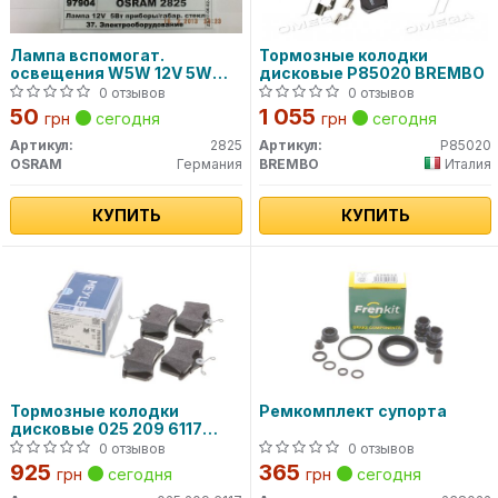
Лампа вспомогат.
Тормозные колодки
освещения W5W 12V 5W
дисковые P85020 BREMBO
W2.1x9.5d (пр-во OSRAM)
0 отзывов
0 отзывов
50
1 055
грн
сегодня
грн
сегодня
Артикул:
2825
Артикул:
P85020
OSRAM
Германия
BREMBO
Италия
КУПИТЬ
КУПИТЬ
Тормозные колодки
Ремкомплект супорта
дисковые 025 209 6117
MEYLE
0 отзывов
0 отзывов
925
365
грн
сегодня
грн
сегодня