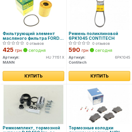
Фильтрующий элемент
Ремень поликлиновой
масляного фильтра FORD -
6PK1045 CONTITECH
TRANSIT CITROEN -
0 отзывов
0 отзывов
BERLINGO, JUMPER FIAT -
425
590
грн
сегодня
грн
сегодня
DUCATO PEUGEOT - BOXER,
EXPERT, PARTNER HU 711/51
Артикул:
HU 71151 X
Артикул:
6PK1045
X MANN
MANN
Contitech
КУПИТЬ
КУПИТЬ
Ремкомплект, тормозной
Тормозные колодки