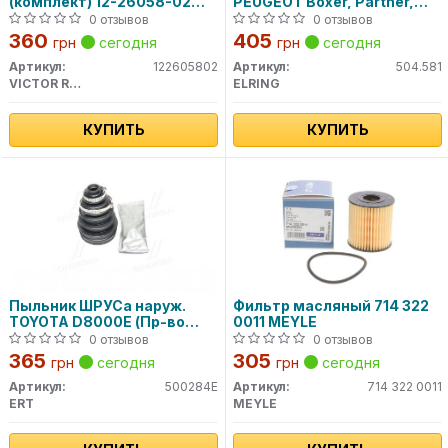
(комплект) 12-26058-02
PEUGEOT Boxer, Partner,
VICTOR REINZ
Expert CITROEN Berlingo
0 отзывов
0 отзывов
504.581 ELRING
360
405
грн
сегодня
грн
сегодня
Артикул:
122605802
Артикул:
504.581
VICTOR REINZ
ELRING
КУПИТЬ
КУПИТЬ
Пыльник ШРУСа наруж.
Фильтр масляный 714 322
TOYOTA D8000E (Пр-во
0011 MEYLE
ERT)
0 отзывов
0 отзывов
365
305
грн
сегодня
грн
сегодня
Артикул:
500284E
Артикул:
714 322 0011
ERT
MEYLE