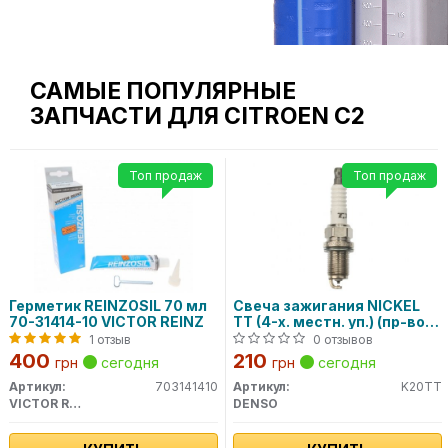
САМЫЕ ПОПУЛЯРНЫЕ
ЗАПЧАСТИ ДЛЯ CITROEN C2
Топ продаж
Топ продаж
Герметик REINZOSIL 70 мл
Свеча зажигания NICKEL
70-31414-10 VICTOR REINZ
TT (4-х. местн. уп.) (пр-во
DENSO)
1 отзыв
0 отзывов
400
210
грн
сегодня
грн
сегодня
Артикул:
703141410
Артикул:
K20TT
VICTOR REINZ
DENSO