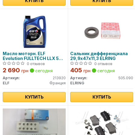
КУПИТЬ
КУПИТЬ
Масло моторн. ELF
Сальник дифференциала
Evolution FULLTECH LLX 5W-
29,9х47х11,3 ELRING
30 (Канистра 5л)
0 отзывов
0 отзывов
2 690
405
грн
сегодня
грн
сегодня
Артикул:
213920
Артикул:
505.090
ELF
Франция
ELRING
КУПИТЬ
КУПИТЬ