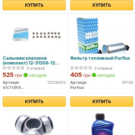
КУПИТЬ
КУПИТЬ
Сальники клапанов
Фильтр топливный Purflux
(комплект) 12-31306-12
VICTOR REINZ
0 отзывов
0 отзывов
525
405
грн
сегодня
грн
сегодня
Артикул:
123130612
Артикул:
EP139
VICTOR REINZ
Purflux
КУПИТЬ
КУПИТЬ