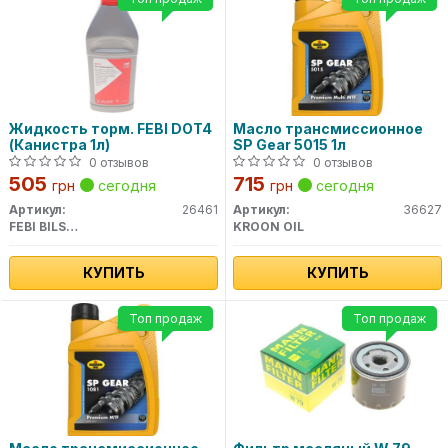
Жидкость торм. FEBI DOT4
Масло трансмиссионное
(Канистра 1л)
SP Gear 5015 1л
0 отзывов
0 отзывов
505
715
грн
сегодня
грн
сегодня
Артикул:
26461
Артикул:
36627
FEBI BILSTEIN
KROON OIL
КУПИТЬ
КУПИТЬ
Топ продаж
Топ продаж