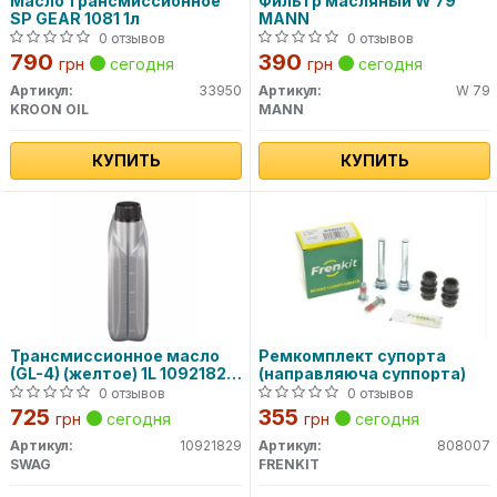
Масло трансмиссионное
Фильтр масляный W 79
SP GEAR 1081 1л
MANN
0 отзывов
0 отзывов
790
390
грн
сегодня
грн
сегодня
Артикул:
33950
Артикул:
W 79
KROON OIL
MANN
КУПИТЬ
КУПИТЬ
Трансмиссионное масло
Ремкомплект супорта
(GL-4) (желтое) 1L 10921829
(направляюча суппорта)
SWAG
0 отзывов
0 отзывов
725
355
грн
сегодня
грн
сегодня
Артикул:
10921829
Артикул:
808007
SWAG
FRENKIT