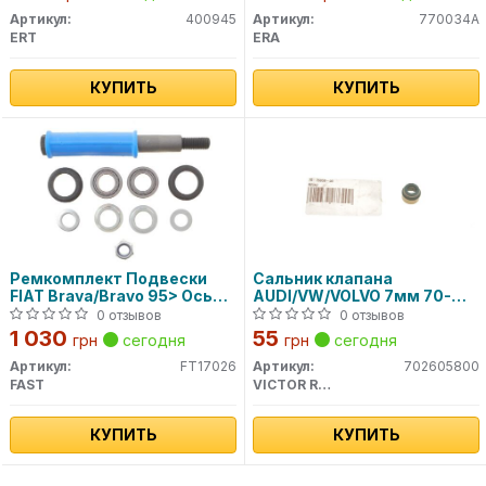
Артикул:
400945
Артикул:
770034A
ERT
ERA
КУПИТЬ
КУПИТЬ
Ремкомплект Подвески
Сальник клапана
FIAT Brava/Bravo 95> Ось
AUDI/VW/VOLVO 7мм 70-
Задняя M16x2.0x200
26058-00 VICTOR REINZ
0 отзывов
0 отзывов
1 030
55
грн
сегодня
грн
сегодня
Артикул:
FT17026
Артикул:
702605800
FAST
VICTOR REINZ
КУПИТЬ
КУПИТЬ