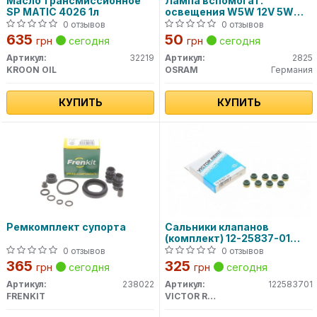
Масло трансмиссионное
Лампа вспомогат.
SP MATIC 4026 1л
освещения W5W 12V 5W
W2.1x9.5d (пр-во OSRAM)
0 отзывов
0 отзывов
635
50
грн
сегодня
грн
сегодня
Артикул:
32219
Артикул:
2825
KROON OIL
OSRAM
Германия
КУПИТЬ
КУПИТЬ
Ремкомплект супорта
Сальники клапанов
(комплект) 12-25837-01
VICTOR REINZ
0 отзывов
0 отзывов
365
325
грн
сегодня
грн
сегодня
Артикул:
238022
Артикул:
122583701
FRENKIT
VICTOR REINZ