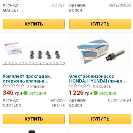
Артикул:
OC 727
Артикул:
0242235663
MAHLE / KNECHT
BOSCH
КУПИТЬ
КУПИТЬ
Комплект прокладок,
Электpобензонасос
стержень клапана
HONDA; HYUNDAI (пр-во
CORTECO
Bosch)
0 отзывов
0 отзывов
345
1 225
грн
сегодня
грн
сегодня
Артикул:
19018251
Артикул:
0580454094
CORTECO
Италия
BOSCH
КУПИТЬ
КУПИТЬ