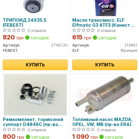
ТРИПОИД 24X35.5
Масло трансмисс. ELF
(FEBEST)
Elfmatic G3 ATF3 (Канистра
1л)
0 отзывов
0 отзывов
820
615
грн
сегодня
грн
сегодня
Артикул:
2716C30
Артикул:
213861
FEBEST
ELF
Франция
КУПИТЬ
КУПИТЬ
Ремкомплект, тормозной
Топливный насос MAZDA,
суппорт D4846C (пр-во
OPEL, VW, MB (пр-во ERA)
ERT)
0 отзывов
0 отзывов
800
1 090
грн
сегодня
грн
сегодня