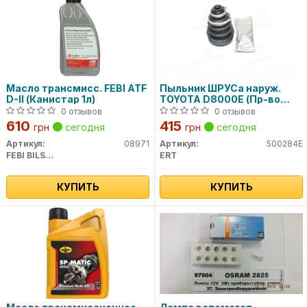
Масло трансмисс. FEBI ATF
Пыльник ШРУСа наруж.
D-II (Канистар 1л)
TOYOTA D8000E (Пр-во
ERT)
0 отзывов
0 отзывов
610
415
грн
сегодня
грн
сегодня
Артикул:
08971
Артикул:
500284E
FEBI BILSTEIN
ERT
КУПИТЬ
КУПИТЬ