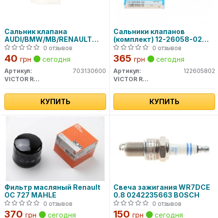
Сальник клапана
Сальники клапанов
AUDI/BMW/MB/RENAULT
(комплект) 12-26058-02
/VW 70-31306-00 VICTOR
VICTOR REINZ
0 отзывов
0 отзывов
REINZ
40
365
грн
сегодня
грн
сегодня
Артикул:
703130600
Артикул:
122605802
VICTOR REINZ
VICTOR REINZ
КУПИТЬ
КУПИТЬ
Фильтр масляный Renault
Свеча зажигания WR7DCE
OC 727 MAHLE
0.8 0242235663 BOSCH
0 отзывов
0 отзывов
370
150
грн
сегодня
грн
сегодня