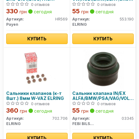
(ЗМЗ-405,406), ЗАЗ-1102
VAZ; VOLVO; FIAT 553.190
0 отзывов
0 отзывов
(компл = 8шт) (пр-во
ELRING
330
55
грн
сегодня
грн
сегодня
PAYEN)
Артикул:
HR569
Артикул:
553.190
Payen
ELRING
КУПИТЬ
КУПИТЬ
Сальники клапанов (к-т
Сальник клапана IN/EX
8шт.) 8мм W-VAZ ELRING
ALFA/BMW/PSA/VAG/VOLVO/
(пр-во FEBI)
0 отзывов
0 отзывов
360
55
грн
сегодня
грн
сегодня
Артикул:
702.706
Артикул:
03345
ELRING
FEBI BILSTEIN
КУПИТЬ
КУПИТЬ