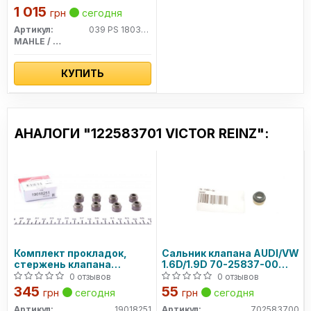
1 015
грн
сегодня
Артикул:
039 PS 18037 000
MAHLE / KNECHT
КУПИТЬ
АНАЛОГИ "122583701 VICTOR REINZ":
Комплект прокладок,
Сальник клапана AUDI/VW
стержень клапана
1.6D/1.9D 70-25837-00
CORTECO
VICTOR REINZ
0 отзывов
0 отзывов
345
55
грн
сегодня
грн
сегодня
Артикул:
19018251
Артикул:
702583700