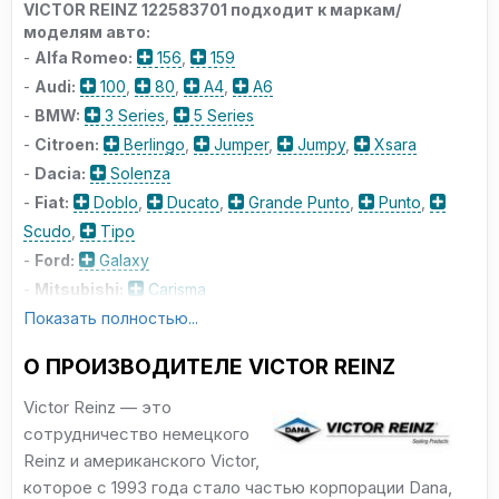
VICTOR REINZ 122583701 подходит к маркам/
моделям авто:
-
Alfa Romeo:
156
,
159
-
Audi:
100
,
80
,
A4
,
A6
-
BMW:
3 Series
,
5 Series
-
Citroen:
Berlingo
,
Jumper
,
Jumpy
,
Xsara
-
Dacia:
Solenza
-
Fiat:
Doblo
,
Ducato
,
Grande Punto
,
Punto
,
Scudo
,
Tipo
-
Ford:
Galaxy
-
Mitsubishi:
Carisma
-
Показать полностью...
Opel:
Astra
,
Vectra
,
Zafira
-
Peugeot:
206
,
207
,
306
,
406
,
605
,
806
,
О ПРОИЗВОДИТЕЛЕ VICTOR REINZ
Boxer
,
Expert
,
Partner
-
Renault:
Clio
,
Espace
,
Kangoo
,
Laguna
,
Victor Reinz — это
сотрудничество немецкого
Master
,
Megane
,
Safrane
,
Scenic
,
Trafic
Reinz и американского Victor,
-
Seat:
Cordoba
,
Ibiza
,
Toledo
которое с 1993 года стало частью корпорации Dana,
-
Suzuki:
SX4
,
Vitara