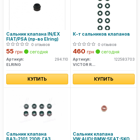
Сальник клапана IN/EX
К-т сальников клапанов
FIAT/PSA (пр-во Elring)
0 отзывов
0 отзывов
55
460
грн
сегодня
грн
сегодня
Артикул:
294.110
Артикул:
122583703
ELRING
VICTOR REINZ
КУПИТЬ
КУПИТЬ
Сальник клапана
Сальник клапана
ВАЗ-2101,2108; ГАЗ
VW;AUDI;BMW;SEAT;SKODA;