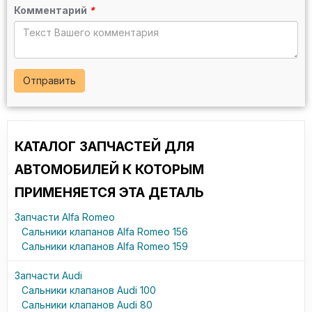
593041508X
Комментарий
*
6050411008X
75536378X
RENAULT:
77007371248X
Отправить
JEEP:
77007371248X
КАТАЛОГ ЗАПЧАСТЕЙ ДЛЯ
TOYOTA:
SU001004648X
АВТОМОБИЛЕЙ К КОТОРЫМ
ПРИМЕНЯЕТСЯ ЭТА ДЕТАЛЬ
Запчасти Alfa Romeo
Сальники клапанов Alfa Romeo 156
Сальники клапанов Alfa Romeo 159
Запчасти Audi
Сальники клапанов Audi 100
Сальники клапанов Audi 80