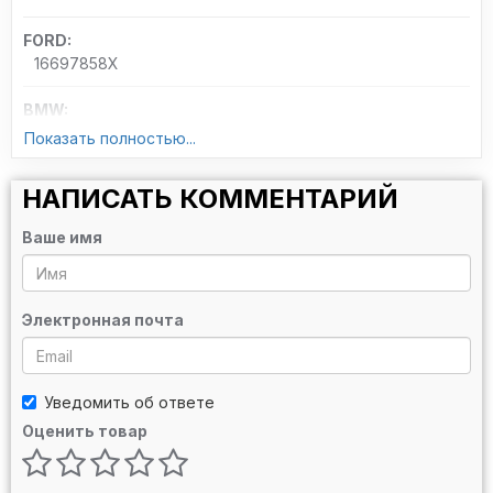
FORD:
16697858X
BMW:
11349059169
Показать полностью...
SUZUKI:
НАПИСАТЬ КОММЕНТАРИЙ
1291979J508X
Ваше имя
MOBIS:
22224290008X
VOLVO:
Электронная почта
334426178X
Opel:
Уведомить об ответе
44018048X
Оценить товар
Fiat/Alfa/Lancia:
59304158X