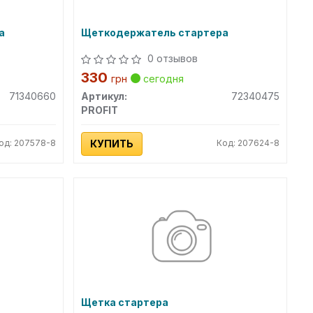
а
Щеткодержатель стартера
0 отзывов
330
грн
сегодня
71340660
Артикул:
72340475
PROFIT
од: 207578-8
КУПИТЬ
Код: 207624-8
Щетка стартера