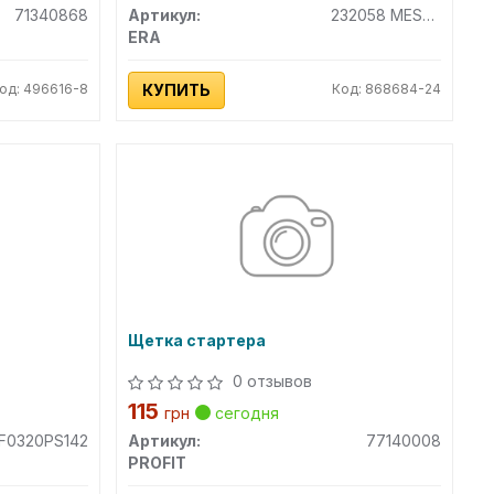
71340868
Артикул:
232058 MESSMER
ERA
од: 496616-8
КУПИТЬ
Код: 868684-24
Щетка стартера
0 отзывов
115
грн
сегодня
F0320PS142
Артикул:
77140008
PROFIT