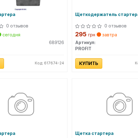
артера
Щеткодержатель стартер
0 отзывов
0 отзывов
295
сегодня
грн
завтра
689126
Артикул:
PROFIT
Код: 617674-24
КУПИТЬ
К
артера
Щетка стартера