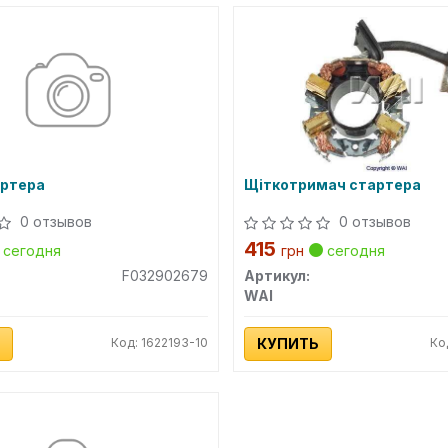
артера
Щіткотримач стартера
0 отзывов
0 отзывов
415
сегодня
грн
сегодня
F032902679
Артикул:
WAI
Код: 1622193-10
КУПИТЬ
Ко