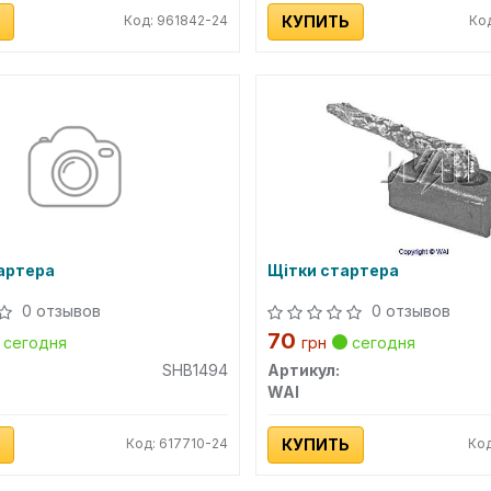
Код: 961842-24
КУПИТЬ
Ко
артера
Щітки стартера
0 отзывов
0 отзывов
70
сегодня
грн
сегодня
SHB1494
Артикул:
WAI
Код: 617710-24
КУПИТЬ
Код