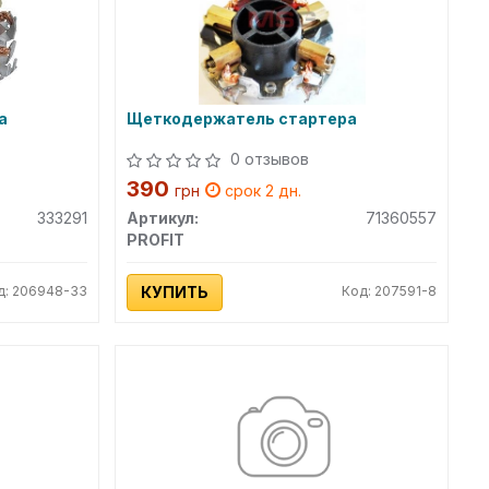
а
Щеткодержатель стартера
0 отзывов
390
грн
срок 2 дн.
333291
Артикул:
71360557
PROFIT
д: 206948-33
КУПИТЬ
Код: 207591-8