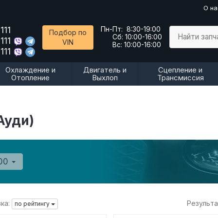
О на
111
Пн-Пт:
8:30-19:00
Подбор по
Найти запч
Сб:
10:00-16:00
111
VIN
Вс:
10:00-16:00
111
Охлаждение и
Двигатель и
Сцепление и
Отопление
Выхлоп
Трансмиссия
Ауди)
00
ка:
Результ
по рейтингу