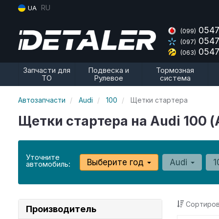
RU
UA
0547
(099)
0547
(097)
0547
(063)
Запчасти для
Подвеска и
Тормозная
ТО
Рулевое
система
Автозапчасти
Audi
100
Щетки стартера
Щетки стартера на Audi 100 (
Уточните
Выберите год
Audi
1
автомобиль:
Сортиров
Производитель