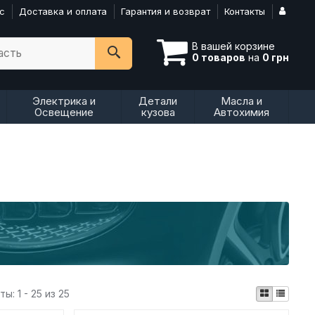
с
Доставка и оплата
Гарантия и возврат
Контакты
В вашей корзине
асть
0 товаров
на
0 грн
Электрика и
Детали
Масла и
Освещение
кузова
Автохимия
аты:
1 - 25 из 25