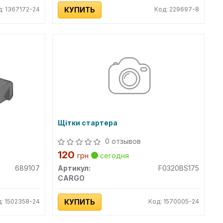
д: 1367172-24
КУПИТЬ
Код: 229697-8
Щітки стартера
0 отзывов
120
грн
сегодня
689107
Артикул:
F0320BS175
CARGO
: 1502358-24
КУПИТЬ
Код: 1570005-24