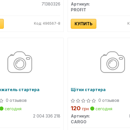
71380326
Артикул:
PROFIT
Код: 496567-8
КУПИТЬ
К
жатель стартера
Щітки стартера
0 отзывов
0 отзывов
120
сегодня
грн
сегодня
2 004 336 218
Артикул:
CARGO