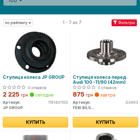
100
1 - 7 из 7
по рейтингу
Фильтры
Ступица колеса JP GROUP
Ступиця колеса перед.
Audi 100 -11/90 (42mm)
0 отзывов
0 отзывов
2 225
875
грн
сегодня
грн
завтра
Артикул:
1151401100
Артикул:
03493
JP GROUP
FEBI BILSTEIN
КУПИТЬ
КУПИТЬ