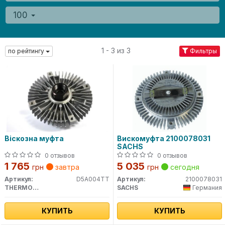
100
1 - 3 из 3
по рейтингу
Фильтры
Віскозна муфта
Вискомуфта 2100078031
SACHS
0 отзывов
0 отзывов
1 765
5 035
грн
завтра
грн
сегодня
Артикул:
D5A004TT
Артикул:
2100078031
THERMOTEC
SACHS
Германия
КУПИТЬ
КУПИТЬ