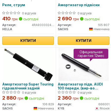
Реле, струм
Амортизатор підвіски
0 відгуків
0 відгуків
410
2 690
грн
сьогодні
грн
сьогодні
Артикул:
4RA933332451
Артикул:
105 807
HELLA
SACHS
Німеччина
КУПИТИ
КУПИТИ
Официальная
гарантия 12мес
Амортизатор Super Touring
Амортизатор підв. AUDI
гідравлічний задній
100 передн. (вир-во
Kayaba)
0 відгуків
0 відгуків
2 880
2 360
грн
сьогодні
грн
сьогодні
Артикул:
106 829
Артикул:
666001
SACHS
Німеччина
KYB
Японія