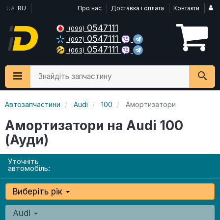
UA
RU
Про нас
Доставка і оплата
Контакти
0547111
(099)
0547111
(097)
0547111
(063)
Знайдіть запчастину
Автозапчастини
Audi
100
Амортизатори
Амортизатори на Audi 100
(Ауди)
Уточніть
автомобіль:
Виберіть рік
Audi