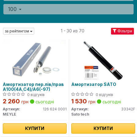
100
1 - 30 из 70
за рейтингом
Фільтри
Амортизатор пер.лів/прав
Амортизатор SATO
А100(4A,C4)/A6(-97)
0 відгуків
0 відгуків
2 260
1 530
грн
сьогодні
грн
сьогодні
Артикул:
126 624 0001
Артикул:
33342F
MEYLE
Sato tech
КУПИТИ
КУПИТИ