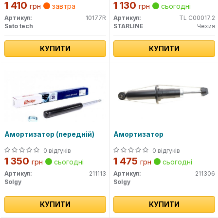
1 410
1 130
грн
завтра
грн
сьогодні
Артикул:
10177R
Артикул:
TL C00017.2
Sato tech
STARLINE
Чехия
КУПИТИ
КУПИТИ
Амортизатор (передній)
Амортизатор
0 відгуків
0 відгуків
1 350
1 475
грн
сьогодні
грн
сьогодні
Артикул:
211113
Артикул:
211306
Solgy
Solgy
КУПИТИ
КУПИТИ