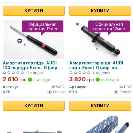
КУПИТИ
КУПИТИ
Официальная
Официальная
гарантия 12мес
гарантия 12мес
Амортизатор підв. AUDI
Амортизатор підв. AUDI
100 передн. Excel-G (вир-во
задн. Excel-G (вир-во
Kayaba)
Kayaba)
0 відгуків
0 відгуків
2 610
3 820
грн
сьогодні
грн
сьогодні
Артикул:
366002
Артикул:
341133
KYB
Японія
KYB
Японія
КУПИТИ
КУПИТИ