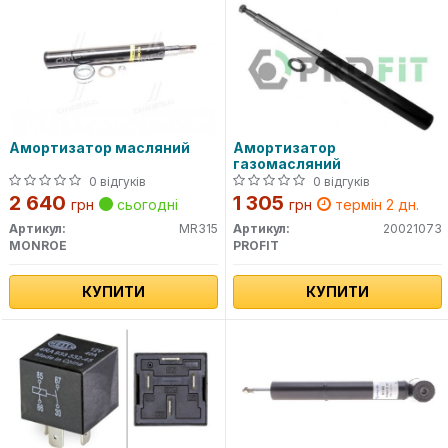
Амортизатор масляний
Амортизатор
газомасляний
0 відгуків
0 відгуків
2 640
1 305
грн
сьогодні
грн
термін 2 дн.
Артикул:
MR315
Артикул:
20021073
MONROE
PROFIT
КУПИТИ
КУПИТИ