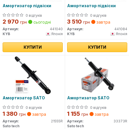
Амортизатор підвіски
Амортизатор підвіски
0 відгуків
0 відгуків
2 970
3 510
грн
сьогодні
грн
завтра
Артикул:
441040
Артикул:
441084
KYB
Японія
KYB
Японія
КУПИТИ
КУПИТИ
Амортизатор SATO
Амортизатор SATO
0 відгуків
0 відгуків
1 380
1 155
грн
завтра
грн
завтра
Артикул:
21555R
Артикул:
33373R
Sato tech
Sato tech