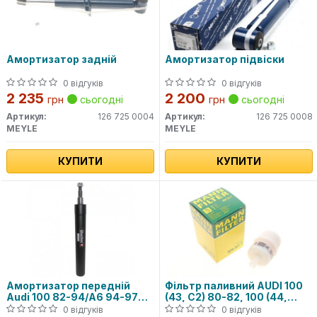
Амортизатор задній
Амортизатор підвіски
0 відгуків
0 відгуків
2 235
2 200
грн
сьогодні
грн
сьогодні
Артикул:
126 725 0004
Артикул:
126 725 0008
MEYLE
MEYLE
КУПИТИ
КУПИТИ
Амортизатор передній
Фільтр паливний AUDI 100
Audi 100 82-94/A6 94-97
(43, C2) 80-82, 100 (44,
(масл.)
44Q, C3) 82-84, 100 Avant
0 відгуків
0 відгуків