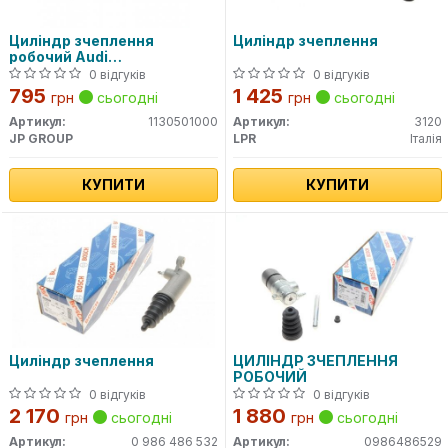
Циліндр зчеплення
Циліндр зчеплення
робочий Audi
80/100/Passat B2 1.3-2.2
0 відгуків
0 відгуків
-90
795
1 425
грн
сьогодні
грн
сьогодні
Артикул:
1130501000
Артикул:
3120
JP GROUP
LPR
Італія
КУПИТИ
КУПИТИ
Циліндр зчеплення
ЦИЛІНДР ЗЧЕПЛЕННЯ
РОБОЧИЙ
0 відгуків
0 відгуків
2 170
1 880
грн
сьогодні
грн
сьогодні
Артикул:
0 986 486 532
Артикул:
0986486529