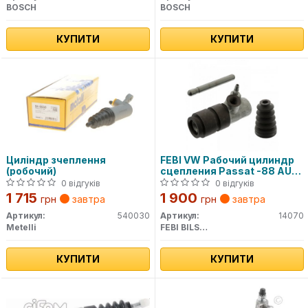
BOSCH
BOSCH
КУПИТИ
КУПИТИ
Циліндр зчеплення
FEBI VW Рабочий цилиндр
(робочий)
сцепления Passat -88 AUDI
80 -86, 90 -87
0 відгуків
0 відгуків
1 715
1 900
грн
завтра
грн
завтра
Артикул:
540030
Артикул:
14070
Metelli
FEBI BILSTEIN
КУПИТИ
КУПИТИ