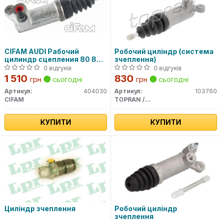
CIFAM AUDI Рабочий
Робочий циліндр (система
цилиндр сцепления 80 86-
зчеплення)
95,A6 94-
0 відгуків
0 відгуків
1 510
830
грн
сьогодні
грн
сьогодні
Артикул:
404030
Артикул:
103760
CIFAM
TOPRAN / HANS PRIES
КУПИТИ
КУПИТИ
Циліндр зчеплення
Робочий циліндр
зчеплення