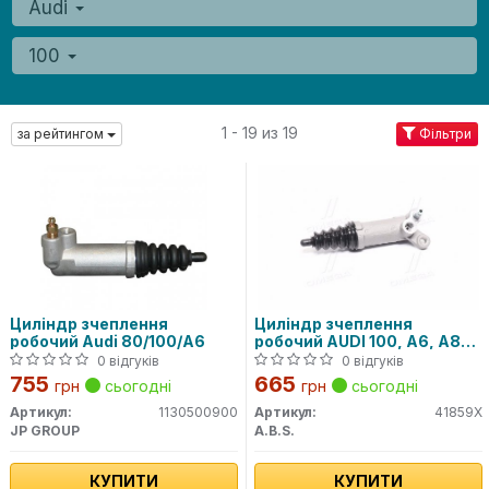
Audi
100
1 - 19 из 19
за рейтингом
Фільтри
Циліндр зчеплення
Циліндр зчеплення
робочий Audi 80/100/A6
робочий AUDI 100, A6, A8
1.8-2.5TDI 83-02 (Вир-во
0 відгуків
0 відгуків
ABS)
755
665
грн
сьогодні
грн
сьогодні
Артикул:
1130500900
Артикул:
41859X
JP GROUP
A.B.S.
КУПИТИ
КУПИТИ