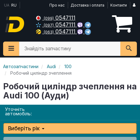
UA
RU
Про нас
Доставка і оплата
Контакти
0547111
(099)
0547111
(097)
0547111
(063)
Знайдіть запчастину
Автозапчастини
Audi
100
Робочий циліндр зчеплення
Робочий циліндр зчеплення на
Audi 100 (Ауди)
Уточніть
автомобіль:
Виберіть рік