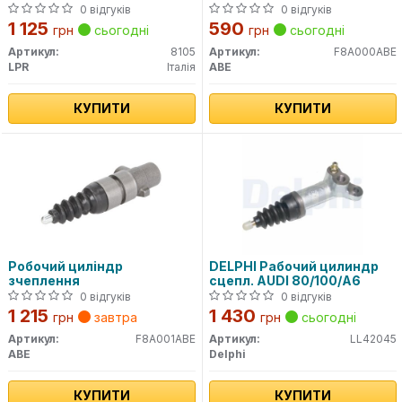
0 відгуків
0 відгуків
1 125
590
грн
сьогодні
грн
сьогодні
Артикул:
8105
Артикул:
F8A000ABE
LPR
Італія
ABE
КУПИТИ
КУПИТИ
Робочий циліндр
DELPHI Рабочий цилиндр
зчеплення
сцепл. AUDI 80/100/A6
0 відгуків
0 відгуків
1 215
1 430
грн
завтра
грн
сьогодні
Артикул:
F8A001ABE
Артикул:
LL42045
ABE
Delphi
КУПИТИ
КУПИТИ