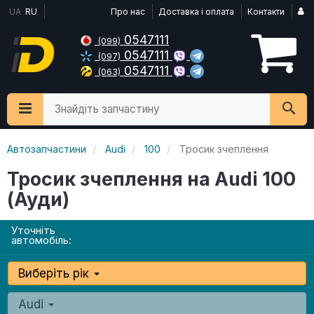
UA
RU
Про нас
Доставка і оплата
Контакти
0547111
(099)
0547111
(097)
0547111
(063)
Знайдіть запчастину
Автозапчастини
Audi
100
Тросик зчеплення
Тросик зчеплення на Audi 100
(Ауди)
Уточніть
автомобіль:
Виберіть рік
Audi