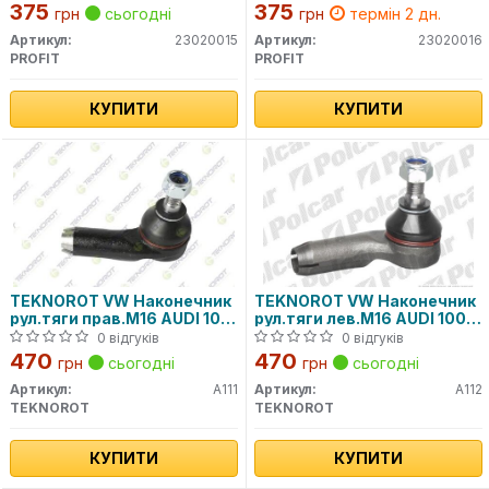
375
375
грн
сьогодні
грн
термін 2 дн.
Артикул:
23020015
Артикул:
23020016
PROFIT
PROFIT
КУПИТИ
КУПИТИ
TEKNOROT VW Наконечник
TEKNOROT VW Наконечник
рул.тяги прав.M16 AUDI 100
рул.тяги лев.M16 AUDI 100
84- A6
84- A6
0 відгуків
0 відгуків
470
470
грн
сьогодні
грн
сьогодні
Артикул:
A111
Артикул:
A112
TEKNOROT
TEKNOROT
КУПИТИ
КУПИТИ