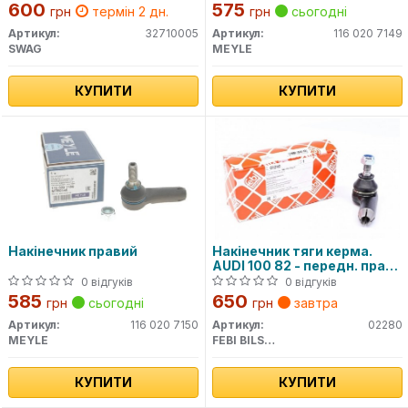
600
575
грн
термін 2 дн.
грн
сьогодні
Артикул:
32710005
Артикул:
116 020 7149
SWAG
MEYLE
КУПИТИ
КУПИТИ
Накінечник правий
Накінечник тяги керма.
AUDI 100 82 - передн. прав.
(Вир-во Febi)
0 відгуків
0 відгуків
585
650
грн
сьогодні
грн
завтра
Артикул:
116 020 7150
Артикул:
02280
MEYLE
FEBI BILSTEIN
КУПИТИ
КУПИТИ