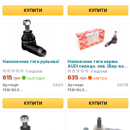
КУПИТИ
КУПИТИ
Наконечник тяги рульової
Накінечник тяги керма.
AUDI передн. лев. (Вир-во
Febi)
0 відгуків
0 відгуків
615
635
грн
сьогодні
грн
завтра
Артикул:
04421
Артикул:
02278
FEBI BILSTEIN
FEBI BILSTEIN
КУПИТИ
КУПИТИ