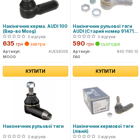
Накінечник керма. AUDI 100
Накінечник рульової тяги
(Вир-во Moog)
AUDI (Старий номер 914711)
(Вир-во FAG)
0 відгуків
0 відгуків
635
590
грн
завтра
грн
сьогодні
Артикул:
AUES8206
Артикул:
840 1195 10
MOOG
FAG
КУПИТИ
КУПИТИ
Наконечник рульової тяги
Накінечник кермової тяги
(лівий)
0 відгуків
0 відгуків