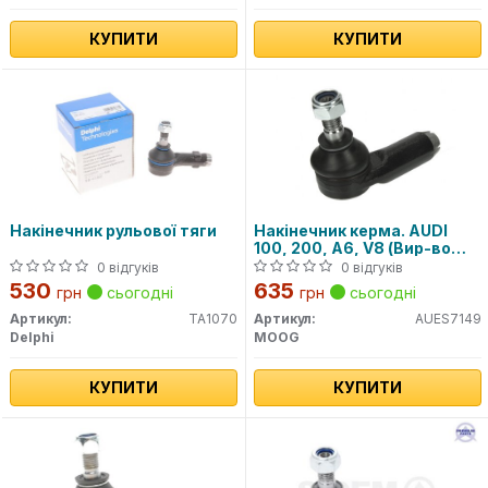
КУПИТИ
КУПИТИ
Накінечник рульової тяги
Накінечник керма. AUDI
100, 200, A6, V8 (Вир-во
Moog)
0 відгуків
0 відгуків
530
635
грн
сьогодні
грн
сьогодні
Артикул:
TA1070
Артикул:
AUES7149
Delphi
MOOG
КУПИТИ
КУПИТИ