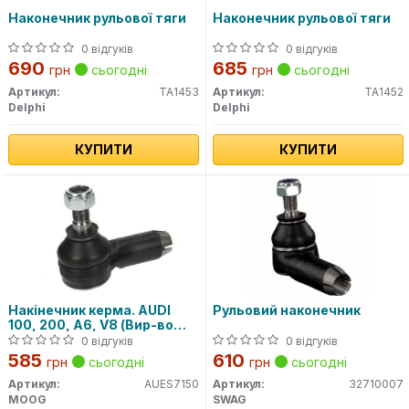
Наконечник рульової тяги
Наконечник рульової тяги
0 відгуків
0 відгуків
690
685
грн
сьогодні
грн
сьогодні
Артикул:
TA1453
Артикул:
TA1452
Delphi
Delphi
КУПИТИ
КУПИТИ
Накінечник керма. AUDI
Рульовий наконечник
100, 200, A6, V8 (Вир-во
Moog)
0 відгуків
0 відгуків
585
610
грн
сьогодні
грн
сьогодні
Артикул:
AUES7150
Артикул:
32710007
MOOG
SWAG