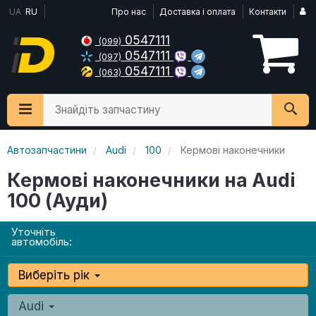
UA
RU
Про нас
Доставка і оплата
Контакти
0547111
(099)
0547111
(097)
0547111
(063)
Знайдіть запчастину
Автозапчастини
Audi
100
Кермові наконечники
Кермові наконечники на Audi
100 (Ауди)
Уточніть
автомобіль:
Виберіть рік
Audi