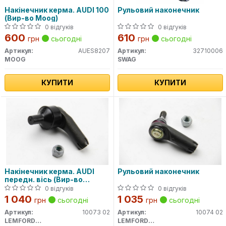
Накінечник керма. AUDI 100
Рульовий наконечник
(Вир-во Moog)
0 відгуків
0 відгуків
600
610
грн
сьогодні
грн
сьогодні
Артикул:
AUES8207
Артикул:
32710006
MOOG
SWAG
КУПИТИ
КУПИТИ
Накінечник керма. AUDI
Рульовий наконечник
передн. вісь (Вир-во
Lemferder)
0 відгуків
0 відгуків
1 040
1 035
грн
сьогодні
грн
сьогодні
Артикул:
10073 02
Артикул:
10074 02
LEMFORDER
LEMFORDER