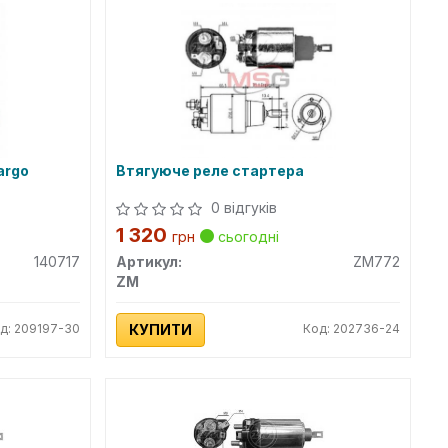
argo
Втягуюче реле стартера
0 відгуків
1 320
грн
сьогодні
140717
Артикул:
ZM772
ZM
д: 209197-30
КУПИТИ
Код: 202736-24