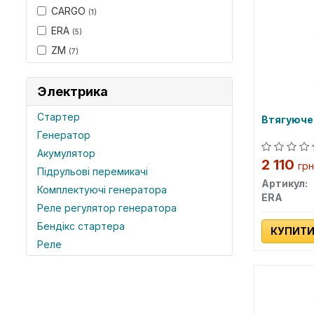
CARGO
(1)
ERA
(5)
ZM
(7)
Электрика
Стартер
Втягуюче
Генератор
Акумулятор
2 110
грн
Підрульові перемикачі
Артикул:
Комплектуючі генератора
ERA
Реле регулятор генератора
Бендікс стартера
КУПИТ
Реле