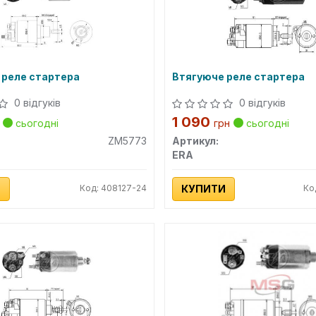
 реле стартера
Втягуюче реле стартера
0 відгуків
0 відгуків
1 090
сьогодні
грн
сьогодні
ZM5773
Артикул:
ERA
И
Код: 408127-24
КУПИТИ
Ко