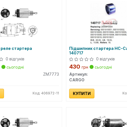
 реле стартера
Підшипник стартера HC-C
140717
0 відгуків
0 відгуків
430
сьогодні
грн
сьогодні
ZM7773
Артикул:
CARGO
И
Код: 406972-11
КУПИТИ
Ко