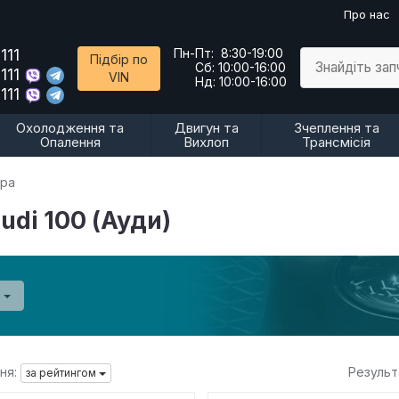
Про нас
111
Пн-Пт:
8:30-19:00
Підбір по
Знайдіть за
Сб:
10:00-16:00
111
VIN
Нд:
10:00-16:00
111
Охолодження та
Двигун та
Зчеплення та
Опалення
Вихлоп
Трансмісія
ера
udi 100 (Ауди)
0
ня:
Результ
за рейтингом