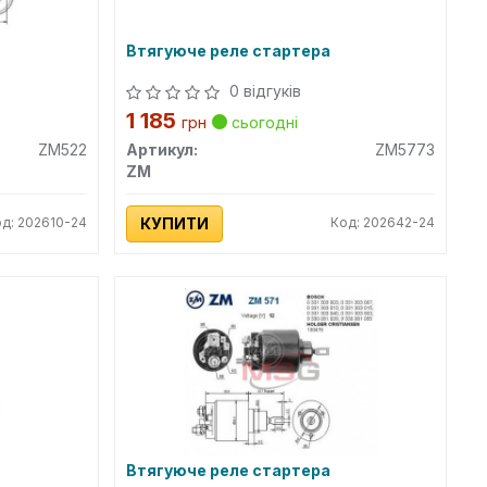
Втягуюче реле стартера
0 відгуків
1 185
грн
сьогодні
ZM522
Артикул:
ZM5773
ZM
д: 202610-24
КУПИТИ
Код: 202642-24
Втягуюче реле стартера