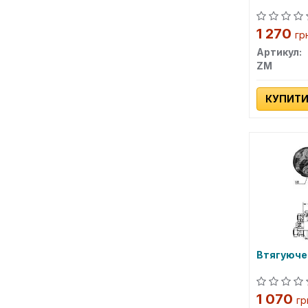
1 270
гр
Артикул:
ZM
КУПИТ
Втягуюче
1 070
гр