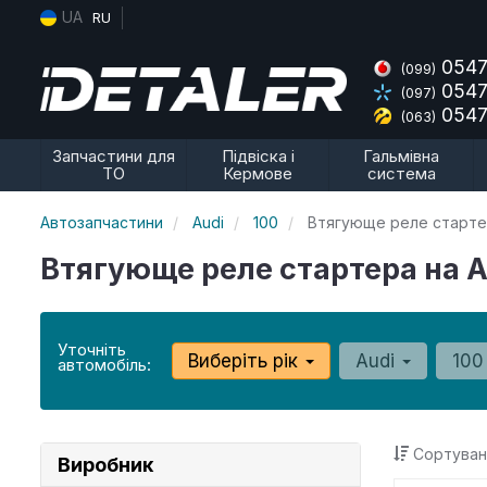
UA
RU
0547
(099)
0547
(097)
0547
(063)
Запчастини для
Підвіска і
Гальмівна
ТО
Кермове
система
Автозапчастини
Audi
100
Втягующе реле старт
Втягующе реле стартера на A
Уточніть
Виберіть рік
Audi
10
автомобіль:
Сортуван
Виробник