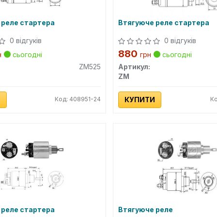
 реле стартера
Втягуюче реле стартера
0 відгуків
0 відгуків
880
н
сьогодні
грн
сьогодні
ZM525
Артикул:
ZM
И
Код: 408951-24
КУПИТИ
Ко
 реле стартера
Втягуюче реле