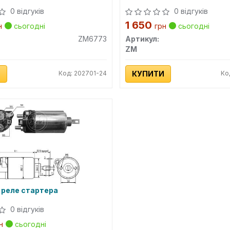
0 відгуків
0 відгуків
1 650
н
сьогодні
грн
сьогодні
ZM6773
Артикул:
ZM
И
Код: 202701-24
КУПИТИ
Ко
 реле стартера
0 відгуків
н
сьогодні