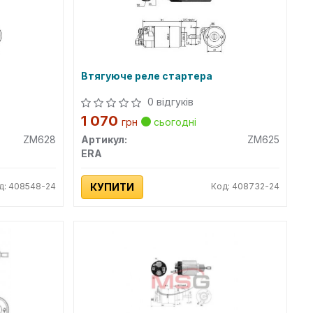
Втягуюче реле стартера
0 відгуків
1 070
грн
сьогодні
ZM628
Артикул:
ZM625
ERA
д: 408548-24
КУПИТИ
Код: 408732-24