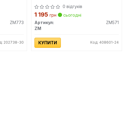
0 відгуків
1 195
грн
сьогодні
ZM773
Артикул:
ZM571
ZM
д: 202738-30
КУПИТИ
Код: 408601-24