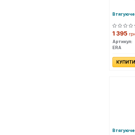
Втягуюче
1 395
гр
Артикул:
ERA
КУПИТ
Втягуюче