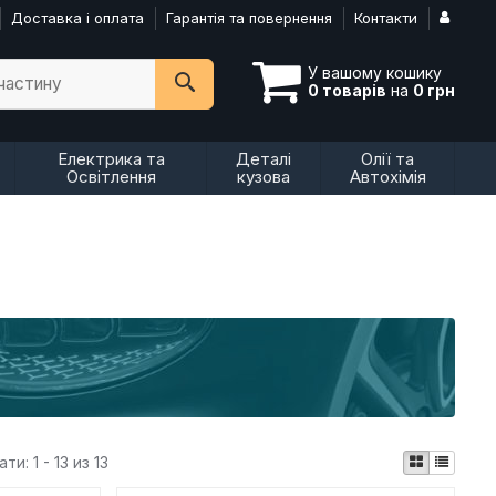
Доставка і оплата
Гарантія та повернення
Контакти
У вашому кошику
пчастину
0 товарів
на
0 грн
Електрика та
Деталі
Олії та
Освітлення
кузова
Автохімія
ати:
1 - 13 из 13