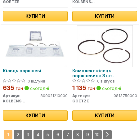
GOETZE
KOLBENSCHMIDT
КУПИТИ
КУПИТИ
Кільця поршневі
Комплект кілець
поршневих з 3 шт.
0 відгуків
0 відгуків
635
1 135
грн
сьогодні
грн
сьогодні
Артикул:
800021210000
Артикул:
0813750000
KOLBENSCHMIDT
GOETZE
КУПИТИ
КУПИТИ
1
2
3
4
5
6
7
8
9
10