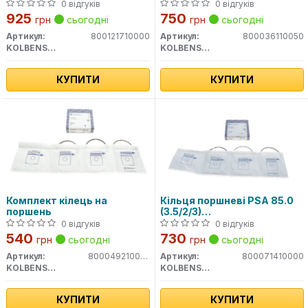
Trafic 1.9 DTi (F9Q) 97-
0 відгуків
0 відгуків
925
750
грн
сьогодні
грн
сьогодні
Артикул:
800121710000
Артикул:
800036110050
KOLBENSCHMIDT
KOLBENSCHMIDT
КУПИТИ
КУПИТИ
Комплект кілець на
Кільця поршневі PSA 85.0
поршень
(3.5/2/3)
4HY/DW12TED4/DW12UTED(в
0 відгуків
0 відгуків
во KS)
540
730
грн
сьогодні
грн
сьогодні
Артикул:
800049210000
Артикул:
800071410000
KOLBENSCHMIDT
KOLBENSCHMIDT
КУПИТИ
КУПИТИ