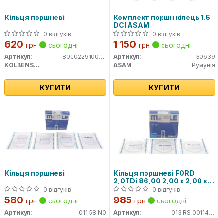
Кільця поршневі
Комплект поршн кілець 1.5
DCI ASAM
0 відгуків
0 відгуків
620
1 150
грн
сьогодні
грн
сьогодні
Артикул:
800022910000
Артикул:
30639
KOLBENSCHMIDT
ASAM
Румунія
КУПИТИ
КУПИТИ
Кільця поршневі
Кільця поршневі FORD
2,0TDi 86,00 2,00 x 2,00 x
2,00 mm (вир-во Mahle)
0 відгуків
0 відгуків
580
985
грн
сьогодні
грн
сьогодні
Артикул:
011 58 N0
Артикул:
013 RS 00114 0N0