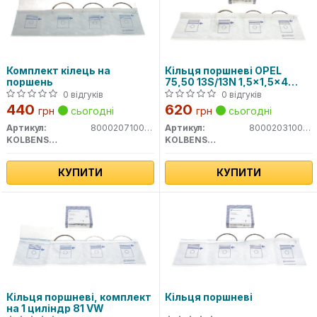
Комплект кілець на
Кільця поршневі OPEL
поршень
75,50 13S/13N 1,5x1,5x4
(вир-во KS)
0 відгуків
0 відгуків
440
620
грн
сьогодні
грн
сьогодні
Артикул:
800020710050
Артикул:
800020310050
KOLBENSCHMIDT
KOLBENSCHMIDT
КУПИТИ
КУПИТИ
Кільця поршневі, комплект
Кільця поршневі
на 1 циліндр 81 VW