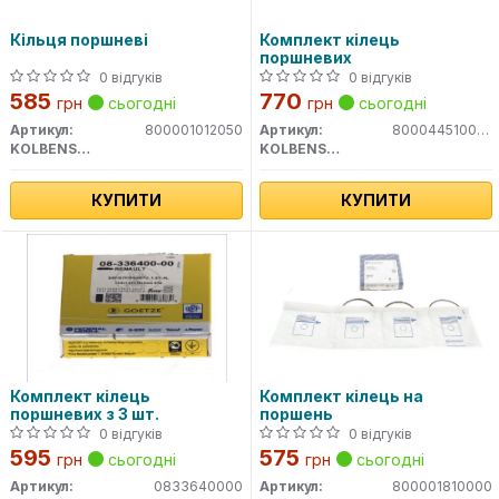
Кільця поршневі
Комплект кілець
поршневих
0 відгуків
0 відгуків
585
770
грн
сьогодні
грн
сьогодні
Артикул:
800001012050
Артикул:
800044510000
KOLBENSCHMIDT
KOLBENSCHMIDT
КУПИТИ
КУПИТИ
Комплект кілець
Комплект кілець на
поршневих з 3 шт.
поршень
0 відгуків
0 відгуків
595
575
грн
сьогодні
грн
сьогодні
Артикул:
0833640000
Артикул:
800001810000