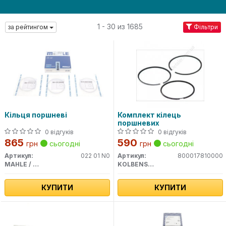
1 - 30 из 1685
за рейтингом
Фільтри
Кільця поршневі
Комплект кілець
поршневих
0 відгуків
0 відгуків
865
590
грн
сьогодні
грн
сьогодні
Артикул:
022 01 N0
Артикул:
800017810000
MAHLE / KNECHT
KOLBENSCHMIDT
КУПИТИ
КУПИТИ