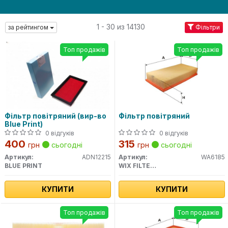
1 - 30 из 14130
за рейтингом
Фільтри
Топ продажів
Топ продажів
Фільтр повітряний (вир-во
Фільтр повітряний
Blue Print)
0 відгуків
0 відгуків
400
315
грн
сьогодні
грн
сьогодні
Артикул:
ADN12215
Артикул:
WA6185
BLUE PRINT
WIX FILTERS
КУПИТИ
КУПИТИ
Топ продажів
Топ продажів