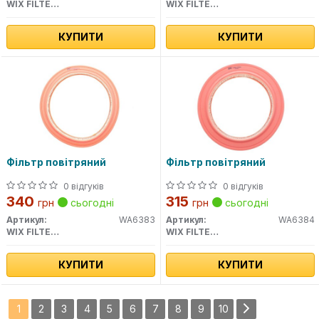
WIX FILTERS
WIX FILTERS
КУПИТИ
КУПИТИ
Фільтр повітряний
Фільтр повітряний
0 відгуків
0 відгуків
340
315
грн
сьогодні
грн
сьогодні
Артикул:
WA6383
Артикул:
WA6384
WIX FILTERS
WIX FILTERS
КУПИТИ
КУПИТИ
1
2
3
4
5
6
7
8
9
10