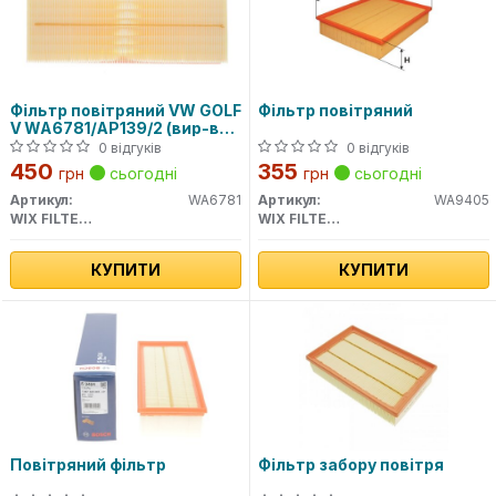
Фільтр повітряний VW GOLF
Фільтр повітряний
V WA6781/AP139/2 (вир-во
WIX-FILTERS)
0 відгуків
0 відгуків
450
355
грн
сьогодні
грн
сьогодні
Артикул:
WA6781
Артикул:
WA9405
WIX FILTERS
WIX FILTERS
КУПИТИ
КУПИТИ
Повітряний фільтр
Фільтр забору повітря