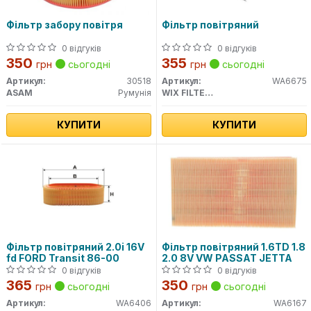
Фільтр забору повітря
Фільтр повітряний
0 відгуків
0 відгуків
350
355
грн
сьогодні
грн
сьогодні
Артикул:
30518
Артикул:
WA6675
ASAM
Румунія
WIX FILTERS
КУПИТИ
КУПИТИ
Фільтр повітряний 2.0i 16V
Фільтр повітряний 1.6TD 1.8
fd FORD Transit 86-00
2.0 8V VW PASSAT JETTA
0 відгуків
0 відгуків
365
350
грн
сьогодні
грн
сьогодні
Артикул:
WA6406
Артикул:
WA6167